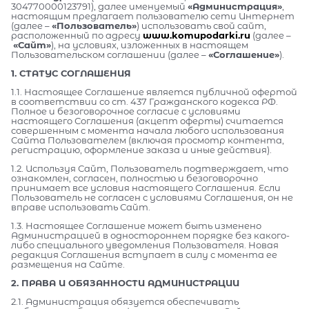
304770000123791), далее именуемый
«Администрация»
,
настоящим предлагает пользователю сети Интернет
(далее –
«Пользователь»
) использовать свой сайт,
расположенный по адресу
www.komupodarki.ru
(далее –
«Сайт»
), на условиях, изложенных в настоящем
Пользовательском соглашении (далее –
«Соглашение»
).
1. СТАТУС СОГЛАШЕНИЯ
1.1. Настоящее Соглашение является публичной офертой
в соответствии со ст. 437 Гражданского кодекса РФ.
Полное и безоговорочное согласие с условиями
настоящего Соглашения (акцепт оферты) считается
совершенным с момента начала любого использования
Сайта Пользователем (включая просмотр контента,
регистрацию, оформление заказа и иные действия).
1.2. Используя Сайт, Пользователь подтверждает, что
ознакомлен, согласен, полностью и безоговорочно
принимает все условия настоящего Соглашения. Если
Пользователь не согласен с условиями Соглашения, он не
вправе использовать Сайт.
1.3. Настоящее Соглашение может быть изменено
Администрацией в одностороннем порядке без какого-
либо специального уведомления Пользователя. Новая
редакция Соглашения вступает в силу с момента ее
размещения на Сайте.
2. ПРАВА И ОБЯЗАННОСТИ АДМИНИСТРАЦИИ
2.1. Администрация обязуется обеспечивать