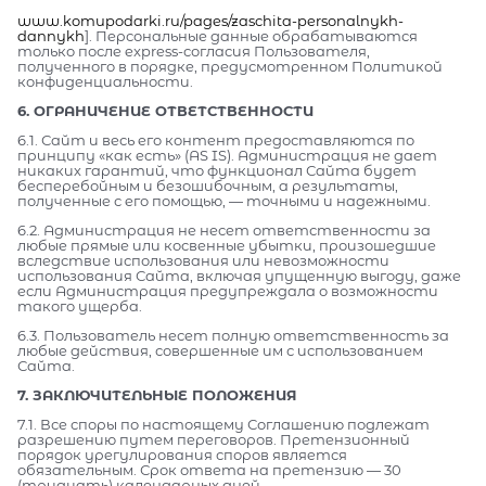
www.komupodarki.ru/pages/zaschita-personalnykh-
dannykh
]. Персональные данные обрабатываются
только после express-согласия Пользователя,
полученного в порядке, предусмотренном Политикой
конфиденциальности.
6. ОГРАНИЧЕНИЕ ОТВЕТСТВЕННОСТИ
6.1. Сайт и весь его контент предоставляются по
принципу «как есть» (AS IS). Администрация не дает
никаких гарантий, что функционал Сайта будет
бесперебойным и безошибочным, а результаты,
полученные с его помощью, — точными и надежными.
6.2. Администрация не несет ответственности за
любые прямые или косвенные убытки, произошедшие
вследствие использования или невозможности
использования Сайта, включая упущенную выгоду, даже
если Администрация предупреждала о возможности
такого ущерба.
6.3. Пользователь несет полную ответственность за
любые действия, совершенные им с использованием
Сайта.
7. ЗАКЛЮЧИТЕЛЬНЫЕ ПОЛОЖЕНИЯ
7.1. Все споры по настоящему Соглашению подлежат
разрешению путем переговоров. Претензионный
порядок урегулирования споров является
обязательным. Срок ответа на претензию — 30
(тридцать) календарных дней.