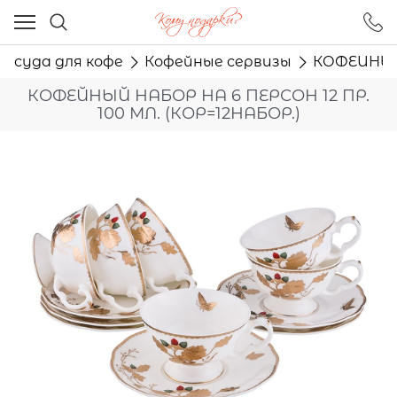
Ваш город - Москва,
угадали?
Посуда для кофе
Кофейные сервизы
КОФЕЙНЫЙ 
ДА
НЕТ
КОФЕЙНЫЙ НАБОР НА 6 ПЕРСОН 12 ПР.
100 МЛ. (КОР=12НАБОР.)