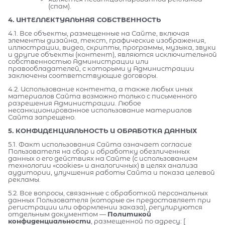
(спам).
4. ИНТЕЛЛЕКТУАЛЬНАЯ СОБСТВЕННОСТЬ
4.1. Все объекты, размещенные на Сайте, включая
элементы дизайна, текст, графические изображения,
иллюстрации, видео, скрипты, программы, музыка, звуки
и другие объекты (контент), являются исключительной
собственностью Администрации или
правообладателей, с которыми у Администрации
заключены соответствующие договоры.
4.2. Использование контента, а также любых иных
материалов Сайта возможно только с письменного
разрешения Администрации. Любое
несанкционированное использование материалов
Сайта запрещено.
5. КОНФИДЕНЦИАЛЬНОСТЬ И ОБРАБОТКА ДАННЫХ
5.1. Факт использования Сайта означает согласие
Пользователя на сбор и обработку обезличенных
данных о его действиях на Сайте (с использованием
технологии «cookies» и аналогичных) в целях анализа
аудитории, улучшения работы Сайта и показа целевой
рекламы.
5.2. Все вопросы, связанные с обработкой персональных
данных Пользователя (которые он предоставляет при
регистрации или оформлении заказа), регулируются
отдельным документом —
Политикой
конфиденциальности
, размещенной по адресу: [