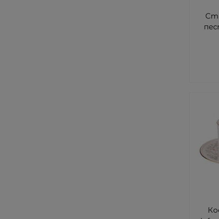
Сту
пес
Ко