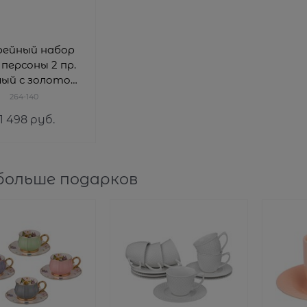
фейный набор
1 персоны 2 пр.
лый с золотой
ймой", 150 мл
264-140
1 498
 руб.
больше подарков