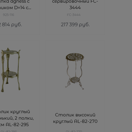
пка agness с
сервировочный FC-
иком D=14 см
3444
H=10,5 см
925-116
FC-3444
2 814
 руб.
217 399
 руб.
лик круглый
Столик высокий
ький, 2 полки,
круглый AL-82-270
см AL-82-295
AL-82-295
AL-82-270