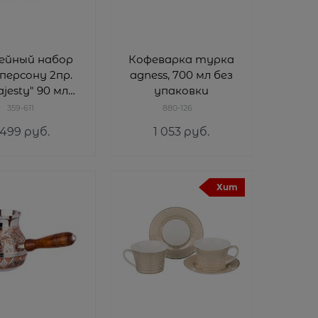
ейный набор
Кофеварка турка
 персону 2пр.
agness, 700 мл без
jesty" 90 мл
упаковки
розовый
359-611
880-126
499
 руб.
1 053
 руб.
Хит