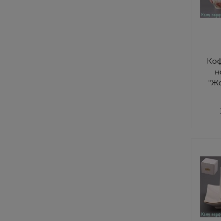
Ко
н
"Жа