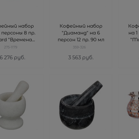
фейный набор
Кофейный набор
Коф
 персоны 8 пр.
"Диаманд" на 6
на 1
fard "Времена
персон 12 пр. 90 мл
"Ma
а" 95 мл микс
275-1179
359-326
6 276
 руб.
3 563
 руб.