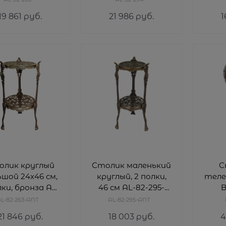
19 861
 руб.
21 986
 руб.
1
олик круглый
Столик маленький
С
ьшой 24х46 см,
круглый, 2 полки,
теле
лки, бронза AL-
46 см AL-82-295-
B
82-263-ANT
ANT
L-82-263-ANT
AL-82-295-ANT
21 846
 руб.
18 003
 руб.
4