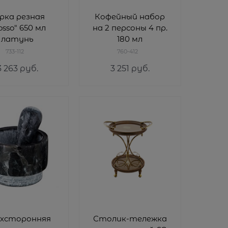
рка резная
Кофейный набор
osso" 650 мл
на 2 персоны 4 пр.
латунь
180 мл
733-112
760-412
3 263
 руб.
3 251
 руб.
хсторонняя
Столик-тележка