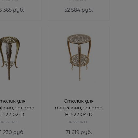
6 365
 руб.
52 584
 руб.
толик для
Столик для
фона, золото
телефона, золото
P-22102-D
BP-22104-D
BP-22102-D
BP-22104-D
1 230
 руб.
71 619
 руб.