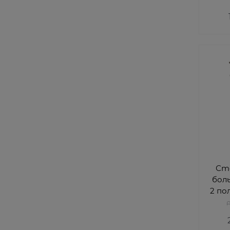
Ст
бол
2 по
A