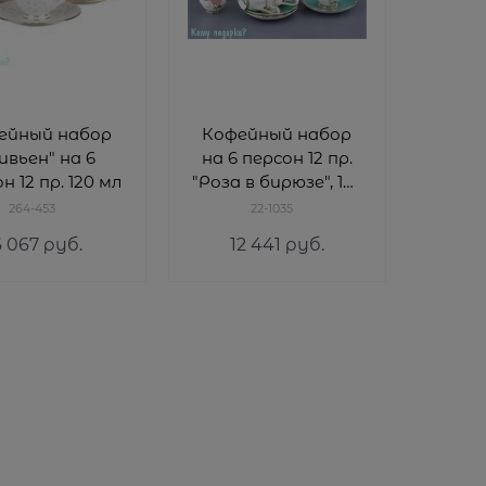
ейный набор
Кофейный набор
ивьен" на 6
на 6 персон 12 пр.
н 12 пр. 120 мл
"Роза в бирюзе", 125
мл
264-453
22-1035
6 067
 руб.
12 441
 руб.