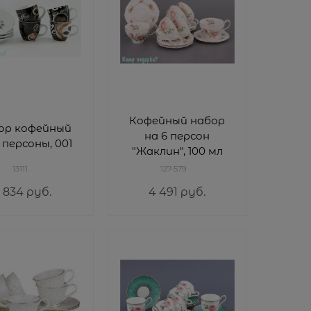
Кофейный набор
ор кофейный
на 6 персон
 персоны, 001
"Жаклин", 100 мл
13111
127-579
1 834
 руб.
4 491
 руб.