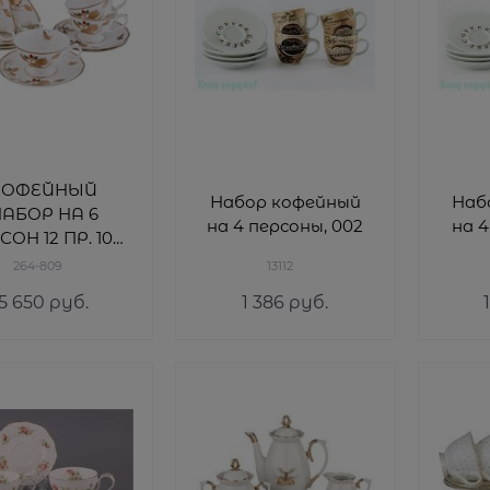
КОФЕЙНЫЙ
Набор кофейный
Наб
АБОР НА 6
на 4 персоны, 002
на 4
СОН 12 ПР. 100
МЛ.
264-809
13112
ОР=12НАБОР.)
5 650
 руб.
1 386
 руб.