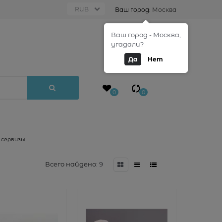
Ваш город:
Москва
Ваш город - Москва,
0
угадали?
Да
Нет
0
0
 сервизы
Всего найдено:
9