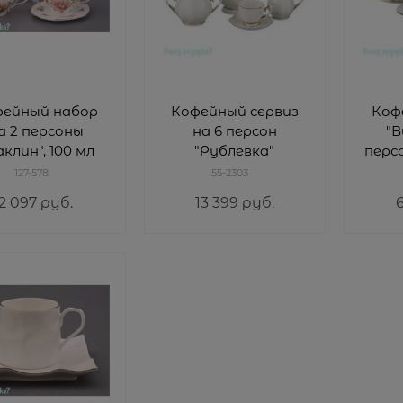
фейный набор
Кофейный сервиз
Коф
а 2 персоны
на 6 персон
"В
клин", 100 мл
"Рублевка"
персо
127-578
55-2303
2 097
 руб.
13 399
 руб.