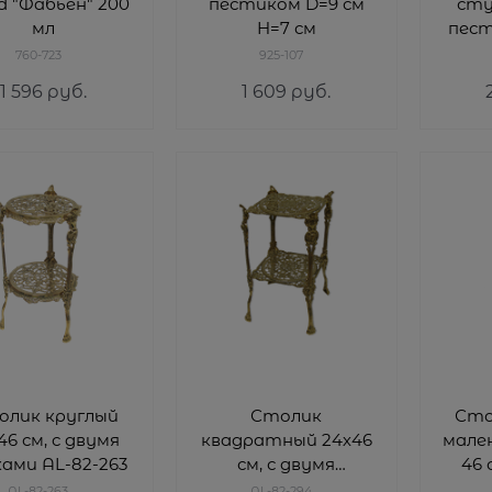
rd "Фабьен" 200
пестиком D=9 см
сту
мл
H=7 см
пест
760-723
925-107
1 596
 руб.
1 609
 руб.
олик круглый
Столик
Сто
46 см, с двумя
квадратный 24х46
мален
ами AL-82-263
см, с двумя
46 
полками AL-82-294
AL-82-263
AL-82-294