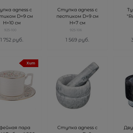
пка agness с
Ступка agness с
Ту
тиком D=9 см
пестиком D=9 см
"R
H=10 см
H=7 см
925-100
925-106
1 752
 руб.
1 569
 руб.
Хит
фейная пара
Ступка agness с
Дву