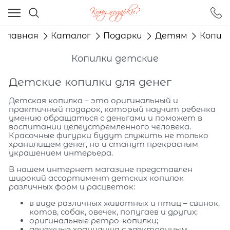
Ваш город - Москва,
угадали?
Главная
Каталог
Подарки
Детям
Копил
ДА
НЕТ
Копилки детские
Детские копилки для денег
Детская копилка – это оригинальный и
практичный подарок, который научит ребенка
умению обращаться с деньгами и поможет в
воспитании целеустремленного человека.
Красочные фигурки будут служить не только
хранилищем денег, но и станут прекрасным
украшением интерьера.
В нашем интернет магазине представлен
широкий ассортимент детских копилок
различных форм и расцветок:
в виде различных животных и птиц – свинок,
котов, собак, овечек, попугаев и других;
оригинальные ретро-копилки;
денежные хранилища с электронным