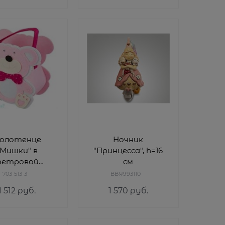
олотенце
Ночник
"Мишки" в
"Принцесса", h=16
фетровой
см
чке, 50x90 см,
703-513-3
BBY993110
00% хлопок,
1 512
 руб.
1 570
 руб.
шампань