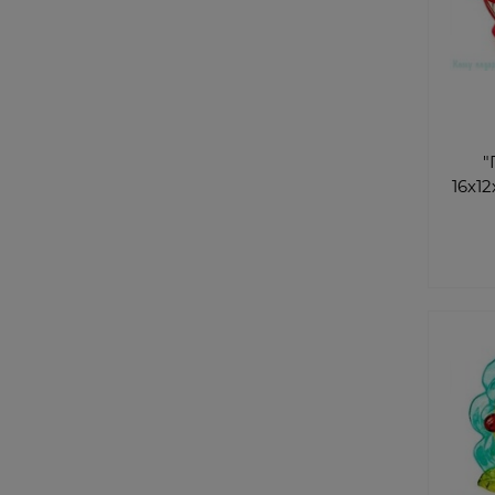
"
16х1