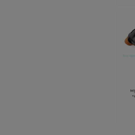
м
"
зв