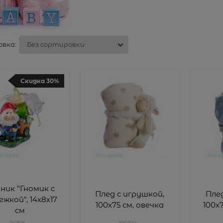
вка:
Скидка 30%
ник "Гномик с
Плед с игрушкой,
Плед
жкой", 14х8х17
100х75 см, овечка
100х
см
26305
299224