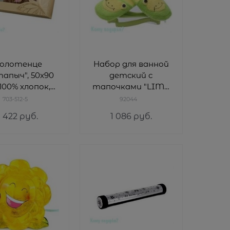
олотенце
Набор для ванной
апыч", 50x90
детский с
 100% хлопок,
тапочками "LIME
фисташка
GREEN"
703-512-5
92044
1 422
 руб.
1 086
 руб.