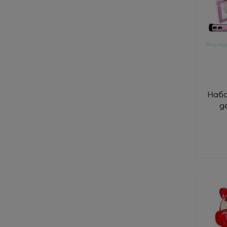
Наб
д