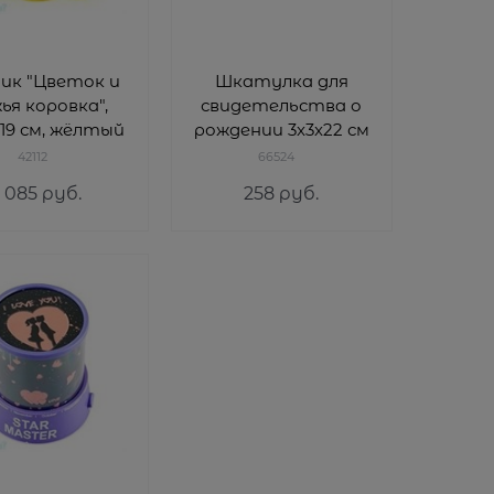
ик "Цветок и
Шкатулка для
ья коровка",
свидетельства о
х19 см, жёлтый
рождении 3x3x22 см
42112
66524
1 085
 руб.
258
 руб.