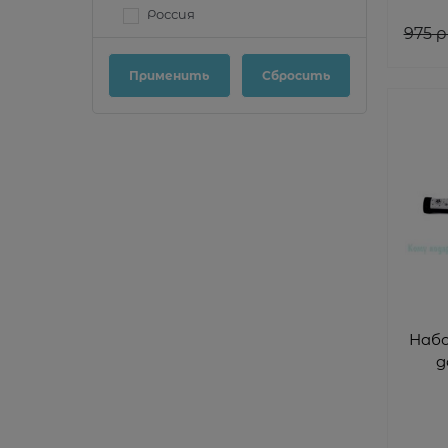
Россия
975
 р
Наб
д