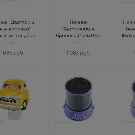
ник "Цветок и
Ночник
Ночн
жья коровка",
"Автомобиль
бож
2х19 см, голубой
броневик", 23х13х12
18х12
см, жёлтый
42111
42106
1 085
 руб.
1 083
 руб.