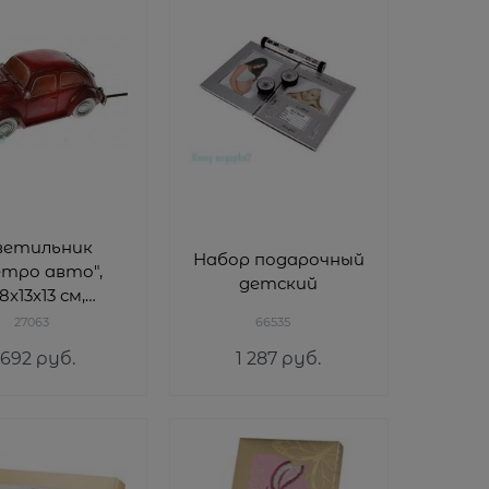
ветильник
Набор подарочный
етро авто",
детский
8x13x13 см,
красный
27063
66535
692
 руб.
1 287
 руб.