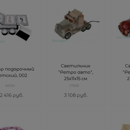
Светильник
С
ор подарочный
"Ретро авто",
"Р
етский, 002
25x11x15 см
2
66530
27068
2 416
 руб.
3 108
 руб.