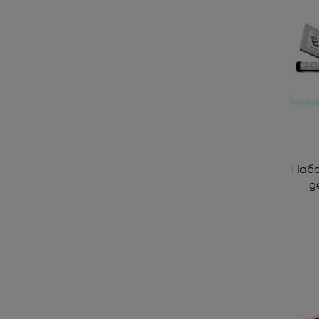
Наб
д