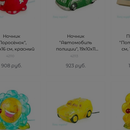
Ночник
Ночник
П
Поросёнок",
"Автомобиль
"Пот
2х16 см, красный
полиции", 19х10х11
см,
см, зеленый
42110
42113
908
 руб.
923
 руб.