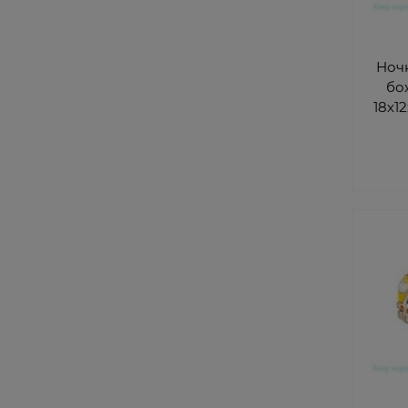
Ноч
бо
18х1