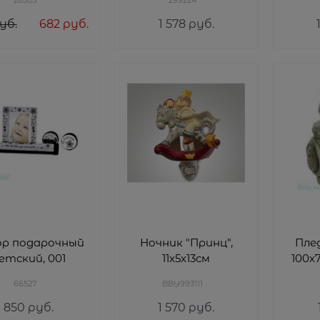
уб.
682
 руб.
1 578
 руб.
ор подарочный
Ночник "Принц",
Плед
етский, 001
11х5х13см
100х
66527
BBY993111
850
 руб.
1 570
 руб.