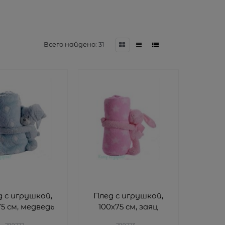
Всего найдено:
31
 с игрушкой,
Плед с игрушкой,
75 см, медведь
100х75 см, заяц
299222
299223