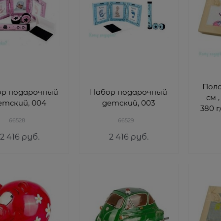
Полот
ор подарочный
Набор подарочный
см ,
етский, 004
детский, 003
380 г/
66528
66529
2 416
 руб.
2 416
 руб.