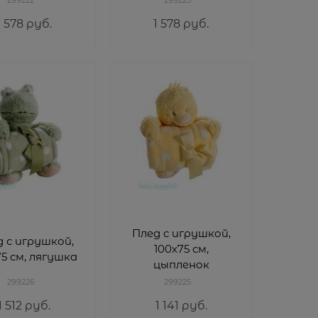
1 578
 руб.
1 578
 руб.
Плед с игрушкой,
 с игрушкой,
100х75 см,
75 см, лягушка
цыпленок
299226
299225
1 512
 руб.
1 141
 руб.