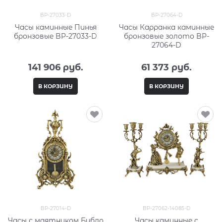
BP-27033-D
BP-27064-D
Часы каминные Пинья
Часы Карранка каминные
бронзовые BP-27033-D
бронзовые золото BP-
27064-D
141 906
 руб.
61 373
 руб.
В КОРЗИНУ
В КОРЗИНУ
BP-27014-D
BP-27062-14085-D
Часы с маятником Библо
Часы каминные c