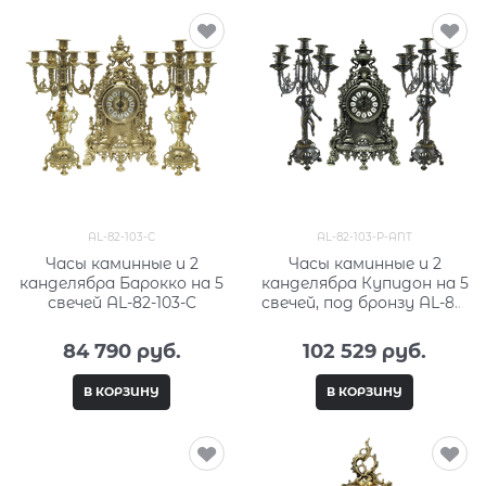
AL-82-103-C
AL-82-103-P-ANT
Часы каминные и 2
Часы каминные и 2
канделябра Барокко на 5
канделябра Купидон на 5
свечей AL-82-103-C
свечей, под бронзу AL-82-
103-P-ANT
84 790
 руб.
102 529
 руб.
В КОРЗИНУ
В КОРЗИНУ