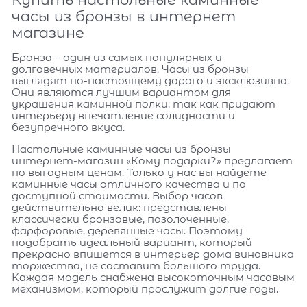
часы из бронзы в интернет
магазине
Бронза – один из самых популярных и
долговечных материалов. Часы из бронзы
выглядят по-настоящему дорого и эксклюзивно.
Они являются лучшим вариантом для
украшения каминной полки, так как придают
интерьеру впечатление солидности и
безупречного вкуса.
Настольные каминные часы из бронзы
интернет-магазин «Кому подарки?» предлагает
по выгодным ценам. Только у нас вы найдете
каминные часы отличного качества и по
доступной стоимости. Выбор часов
действительно велик: представлены
классически бронзовые, позолоченные,
фарфоровые, деревянные часы. Поэтому
подобрать идеальный вариант, который
прекрасно впишется в интерьер дома виновника
торжества, не составит большого труда.
Каждая модель снабжена высокоточным часовым
механизмом, который прослужит долгие годы.