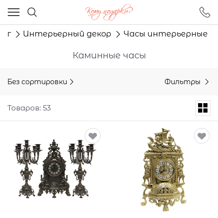
Ваш город - Москва,
угадали?
лог
Интерьерный декор
Часы интерьерные
ДА
НЕТ
Каминные часы
Без сортировки
Фильтры
Товаров: 53