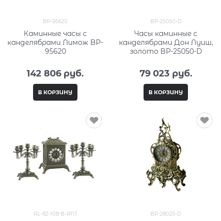
BP-95620
BP-25050-D
Каминные часы с
Часы каминные с
канделябрами Лимож BP-
канделябрами Дон Луиш,
95620
золото BP-25050-D
142 806
 руб.
79 023
 руб.
В КОРЗИНУ
В КОРЗИНУ
AL-82-108-B-ANT
BP-28025-D