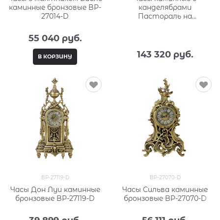
каминные бронзовые BP-
канделябрами
27014-D
Пастораль на
мраморной подставке
BP-27062-14085-D
55 040
 руб.
143 320
 руб.
В КОРЗИНУ
BP-27119-D
BP-27070-D
Часы Дон Луи каминные
Часы Сильва каминные
бронзовые BP-27119-D
бронзовые BP-27070-D