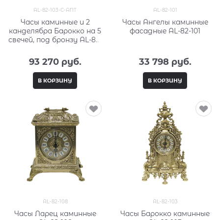
AL-82-103-C-ANT
AL-82-101
Часы каминные и 2
Часы Ангелы каминные
канделябра Барокко на 5
фасадные AL-82-101
свечей, под бронзу AL-82-
103-C-ANT
93 270
 руб.
33 798
 руб.
В КОРЗИНУ
В КОРЗИНУ
AL-82-108
AL-82-103
Часы Ларец каминные
Часы Барокко каминные