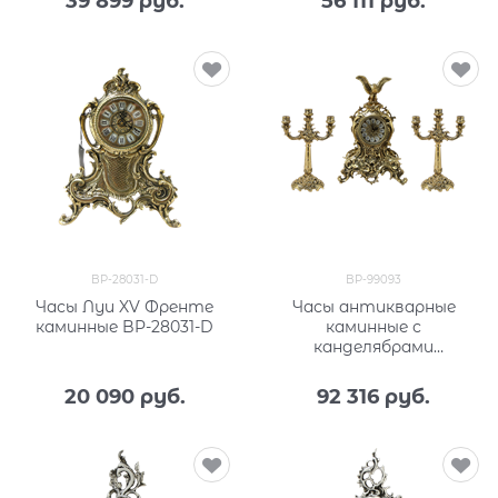
39 899
 руб.
56 111
 руб.
BP-28031-D
BP-99093
Часы Луи XV Френте
Часы антикварные
каминные BP-28031-D
каминные с
канделябрами
Император BP-99093
20 090
 руб.
92 316
 руб.