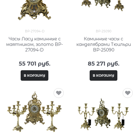
BP-27094-D
BP-25090
Часы Ласу каминные с
Каминные часы с
маятником, золото BP-
канделябрами Тюильри
27094-D
BP-25090
55 701
 руб.
85 271
 руб.
В КОРЗИНУ
В КОРЗИНУ