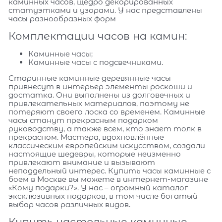
каминных часов, щедро декорированных
статуэтками и узорами. У нас представлены
часы разнообразных форм
Комплектации часов на камин:
Каминные часы;
Каминные часы с подсвечниками.
Старинные каминные деревянные часы
привнесут в интерьер элементы роскоши и
достатка. Они выполнены из долговечных и
привлекательных материалов, поэтому не
потеряют своего лоска со временем. Каминные
часы станут прекрасным подарком
руководству, а также всем, кто знает толк в
прекрасном. Мастера, вдохновлённые
классическим европейским искусством, создали
настоящие шедевры, которые неизменно
привлекают внимание и вызывают
неподдельный интерес. Купить часы каминные с
боем в Москве вы можете в интернет-магазине
«Кому подарки?». У нас – огромный каталог
эксклюзивных подарков, в том числе богатый
выбор часов различных видов.
Купить настольные каминные