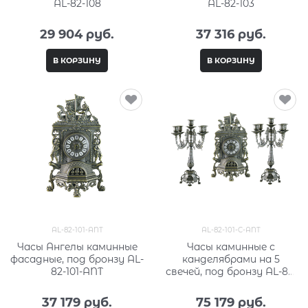
AL-82-108
AL-82-103
29 904
 руб.
37 316
 руб.
В КОРЗИНУ
В КОРЗИНУ
AL-82-101-ANT
AL-82-101-C-ANT
Часы Ангелы каминные
Часы каминные с
фасадные, под бронзу AL-
канделябрами на 5
82-101-ANT
свечей, под бронзу AL-82-
101-C-ANT
37 179
 руб.
75 179
 руб.