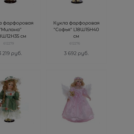
а фарфоровая
Кукла фарфоровая
"Милана"
"Софья" L18W15H40
8W12H35 см
см
612279
612276
3 219
 руб.
3 692
 руб.