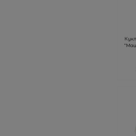
Кук
"Маш