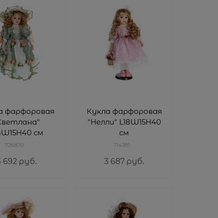
а фарфоровая
Кукла фарфоровая
Светлана"
"Нелли" L18W15H40
8W15H40 см
см
726870
714381
3 692
 руб.
3 687
 руб.