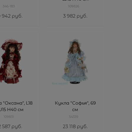
346-183
109826
9 942
 руб.
3 982
 руб.
 "Оксана", L18
Кукла "Софья", 69
15 H40 см
см
109831
54339
2 587
 руб.
23 118
 руб.