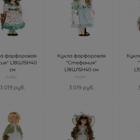
ла фарфоровая
Кукла фарфоровая
Кукл
сия" L18W15H40
"Стефания"
cм
L18W15H40 см
L1
714380
714379
3 019
 руб.
3 019
 руб.