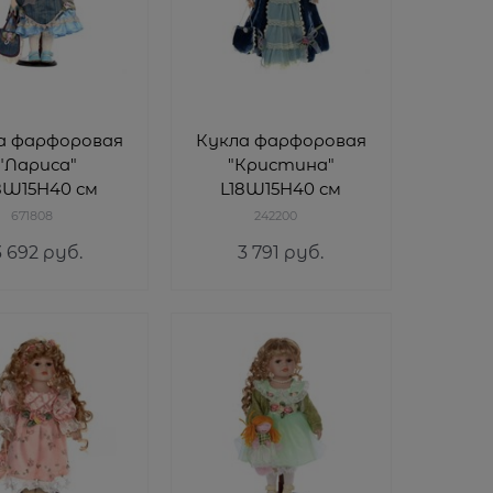
а фарфоровая
Кукла фарфоровая
"Лариса"
"Кристина"
8W15H40 см
L18W15H40 см
671808
242200
3 692
 руб.
3 791
 руб.