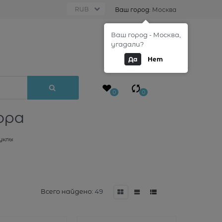
Ваш город:
Москва
Ваш город - Москва,
0
угадали?
Да
Нет
0
0
ора
уклы
Всего найдено:
49