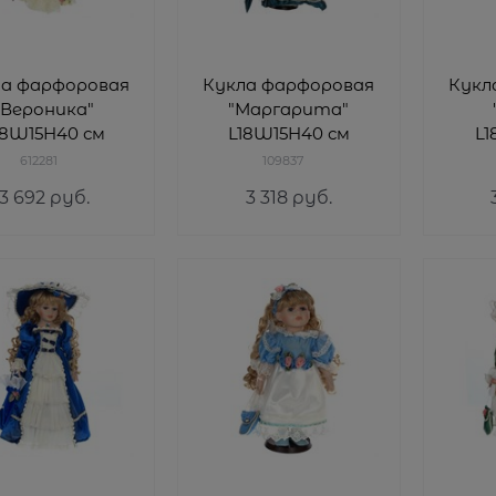
ла фарфоровая
Кукла фарфоровая
Кукл
"Вероника"
"Маргарита"
18W15H40 см
L18W15H40 см
L1
612281
109837
3 692
 руб.
3 318
 руб.