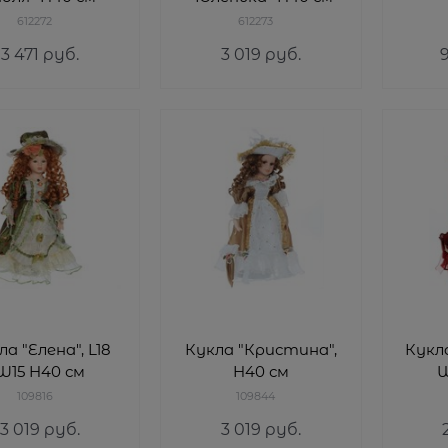
612272
612273
3 471
 руб.
3 019
 руб.
ла "Елена", L18
Кукла "Кристина",
Кукла
W15 H40 см
H40 см
W
109816
109844
3 019
 руб.
3 019
 руб.