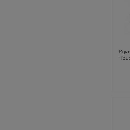
Кук
"Таи