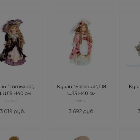
ла "Татьяна",
Кукла "Евгения", L18
Кукл
8 W15 H40 см
W15 H40 см
109827
109817
3 019
 руб.
3 692
 руб.