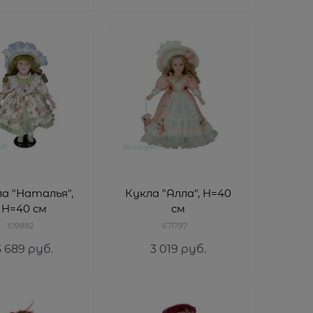
а "Наталья",
Кукла "Алла", H=40
H=40 см
см
109882
671797
3 689
 руб.
3 019
 руб.