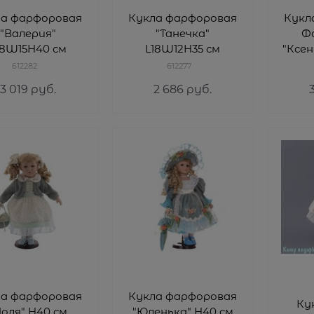
ла фарфоровая
Кукла фарфоровая
Кукл
"Валерия"
"Танечка"
Ф
18W15H40 см
L18W12H35 см
"Ксен
612282
612277
3 019
 руб.
2 686
 руб.
ла фарфоровая
Кукла фарфоровая
Ку
Поля" H40 см
"Юленька" H40 см