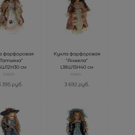
а фарфоровая
Кукла фарфоровая
"Татьяна"
"Анжела"
5W12H30 см
L18W15H40 см
209537
109815
3 395
 руб.
3 692
 руб.