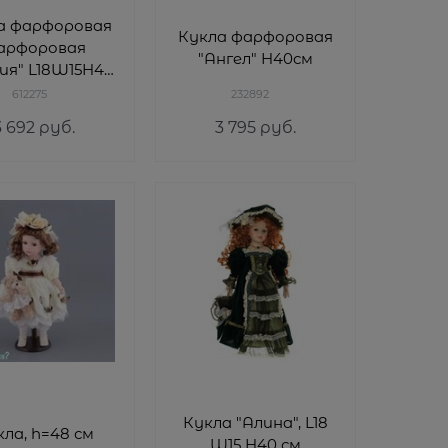
а фарфоровая
Кукла фарфоровая
арфоровая
"Ангел" H40см
ия" L18W15H40
см
612275
232892
3 692
 руб.
3 795
 руб.
Кукла "Алина", L18
кла, h=48 см
W15 H40 см