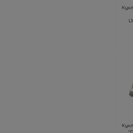
Кук
L
Кук
"