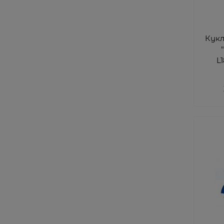
Кук
L