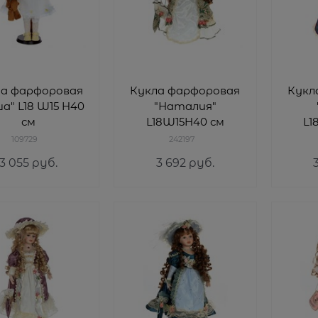
ла фарфоровая
Кукла фарфоровая
Кукл
а" L18 W15 H40
"Наталия"
см
L18W15H40 см
L1
109729
242197
3 055
 руб.
3 692
 руб.