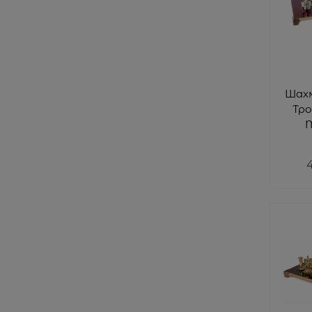
Шах
Тро
M