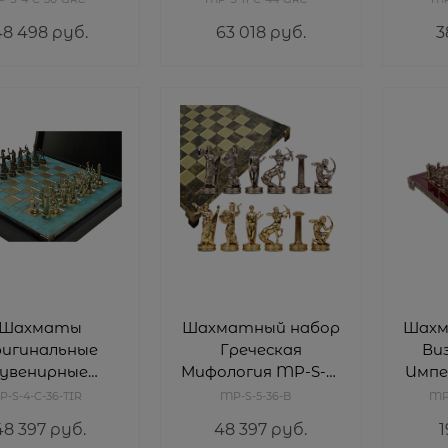
MP-
48 498
 руб.
63 018
 руб.
3
Шахматы
Шахматный набор
Шахм
ригинальные
Греческая
Ви
сувенирные
Мифология MP-S-5-
Импе
янская война
36-B
-S-4-C-36-TIR
MP-S-5-36-B
MP
S-4-C-36-TIR
48 397
 руб.
48 397
 руб.
1