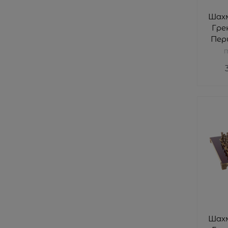
Шах
Гре
Пер
M
Шах