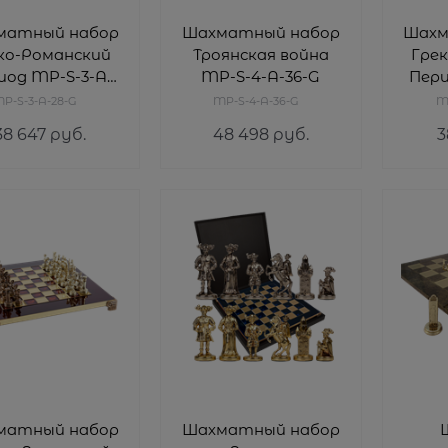
матный набор
Шахматный набор
Шахм
ко-Романский
Троянская война
Гре
иод MP-S-3-A-
MP-S-4-A-36-G
Пери
28-G
P-S-3-A-28-G
MP-S-4-A-36-G
M
38 647
 руб.
48 498
 руб.
3
матный набор
Шахматный набор