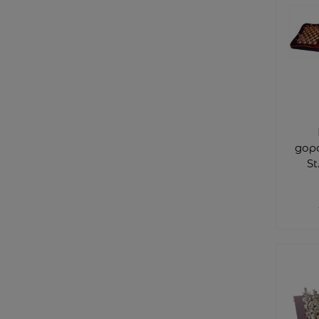
доро
St