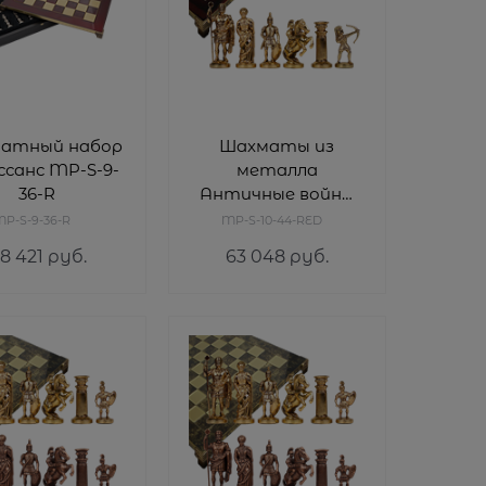
атный набор
Шахматы из
ссанс MP-S-9-
металла
36-R
Античные войны
MP-S-10-44-RED
P-S-9-36-R
MP-S-10-44-RED
8 421
 руб.
63 048
 руб.