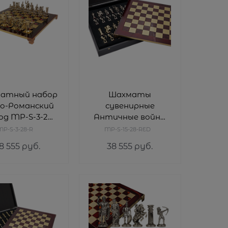
атный набор
Шахматы
ко-Романский
сувенирные
од MP-S-3-28-
Античные войны
R
MP-S-15-28-RED
MP-S-3-28-R
MP-S-15-28-RED
8 555
 руб.
38 555
 руб.