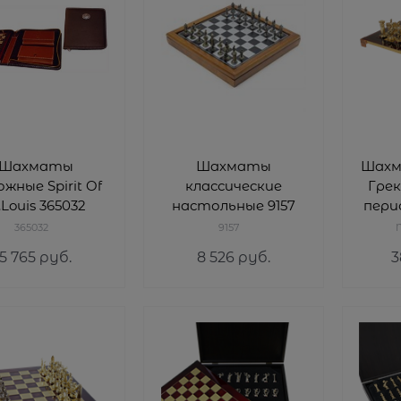
Шахматы
Шахматы
Шахм
жные Spirit Of
классические
Гре
.Louis 365032
настольные 9157
пери
365032
9157
5 765
 руб.
8 526
 руб.
3