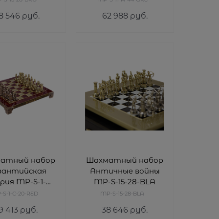
S-15-28-BRO
MP-S-11-A-44-GRE
8 546
 руб.
62 988
 руб.
атный набор
Шахматный набор
зантийская
Античные войны
рия MP-S-1-C-
MP-S-15-28-BLA
20-RED
-S-1-C-20-RED
MP-S-15-28-BLA
9 413
 руб.
38 646
 руб.