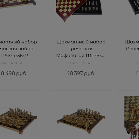
матный набор
Шахматный набор
Шахм
янская война
Греческая
Рене
P-S-4-36-R
Мифология MP-S-5-
36-R
MP-S-4-36-R
MP-S-5-36-R
M
48 498
 руб.
48 397
 руб.
4