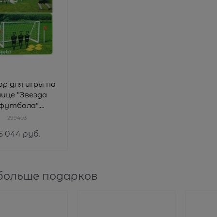
р для игры на
лице "Звезда
футбола",
20x47x80 см
299403
6 044
 руб.
больше подарков