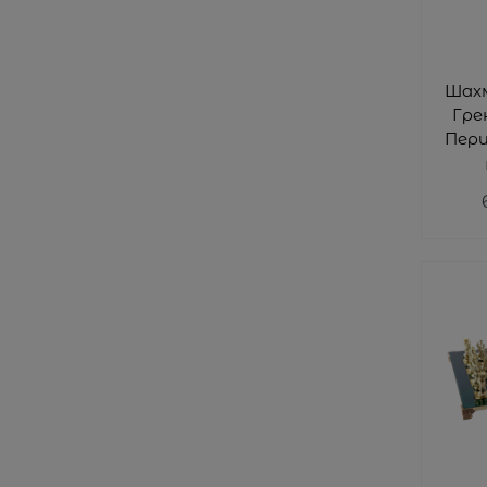
Шах
Гре
Пери