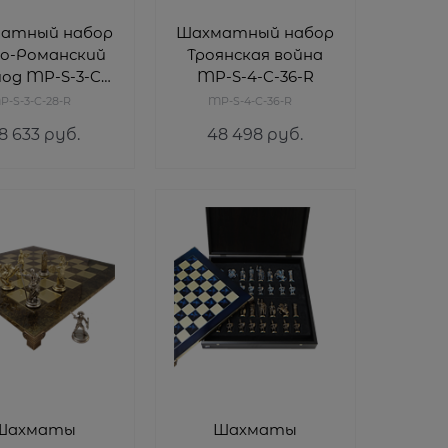
атный набор
Шахматный набор
ко-Романский
Троянская война
од MP-S-3-C-
MP-S-4-C-36-R
28-R
P-S-3-C-28-R
MP-S-4-C-36-R
8 633
 руб.
48 498
 руб.
Шахматы
Шахматы