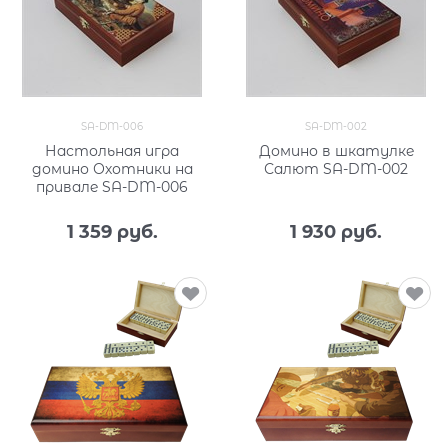
SA-DM-006
SA-DM-002
Настольная игра
Домино в шкатулке
домино Охотники на
Салют SA-DM-002
привале SA-DM-006
1 359
 руб.
1 930
 руб.