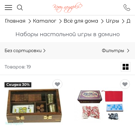
Ваш город - Москва,
угадали?
Главная
Каталог
Всё для дома
Игры
До
ДА
НЕТ
Наборы настольной игры в домино
Без сортировки
Фильтры
Товаров: 19
Скидка 30%