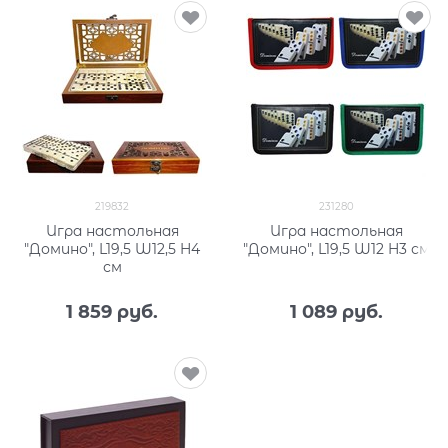
219832
231280
Игра настольная
Игра настольная
"Домино", L19,5 W12,5 H4
"Домино", L19,5 W12 H3 см
см
1 859
 руб.
1 089
 руб.