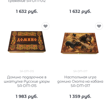
сражение SA-DM-012
1 632
 руб.
1 632
 руб.
SA-DM-015
SA-DM-017
Домино подарочное в
Настольная игра
шкатулке Русские узоры
домино Охота на кабана
SA-DM-015
SA-DM-017
1 983
 руб.
1 359
 руб.