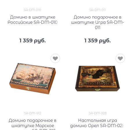
SA-DM-010
SA-DM-011
Домино в шкатулке
Домино подарочное в
Российские SA-DM-010
шкатулке Игра SA-DM-
011
1 359
 руб.
1 359
 руб.
SA-DM-012
SA-DM-028
Домино подарочное в
Настольная игра
шкатулке Морское
домино Орел SA-DM-028