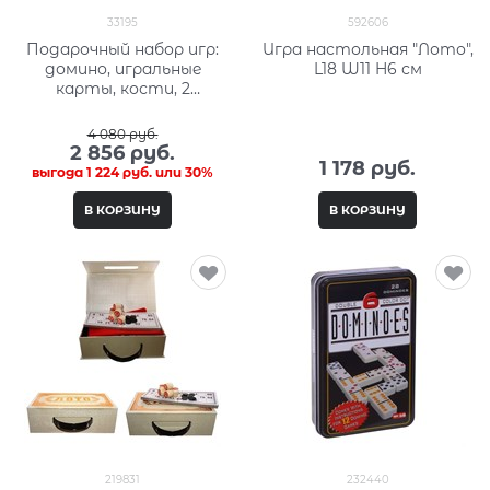
33195
592606
Подарочный набор игр:
Игра настольная "Лото",
домино, игральные
L18 W11 H6 см
карты, кости, 2
стаканчика, 22x14x5см
4 080
 руб.
2 856
 руб.
1 178
 руб.
выгода
1 224 руб.
или
30%
В КОРЗИНУ
В КОРЗИНУ
219831
232440