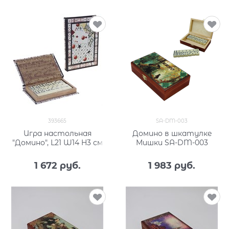
393665
SA-DM-003
Игра настольная
Домино в шкатулке
"Домино", L21 W14 H3 см
Мишки SA-DM-003
1 672
 руб.
1 983
 руб.