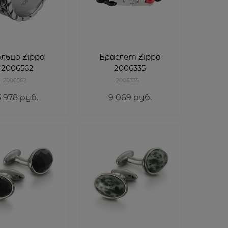
льцо Zippo
Браслет Zippo
2006562
2006335
2006562
2006335
3 978
 руб.
9 069
 руб.