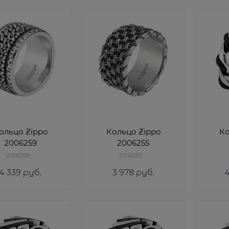
ольцо Zippo
Кольцо Zippo
Ко
2006259
2006255
2006259
2006255
4 339
 руб.
3 978
 руб.