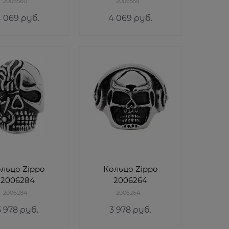
2006560
2006559
4 069
 руб.
4 069
 руб.
льцо Zippo
Кольцо Zippo
2006284
2006264
2006284
2006264
3 978
 руб.
3 978
 руб.