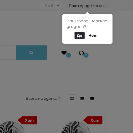
Ваш город:
Москва
Ваш город - Москва,
0
угадали?
Да
Нет
0
0
Всего найдено:
71
Хит
Хит