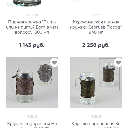
352-320
214309
Пивная кружка "Пить
Керамическая пивная
или не пить? Вот в чем
кружка "Сергиев Посад",
вопрос", 1800 мл
940 мл
1 143
 руб.
2 258
 руб.
ПКВ-02
ПКВ-05
Кружка подарочная На
Кружка подарочная За