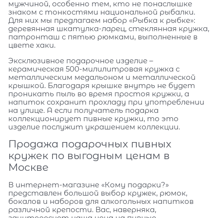
мужчиной, особенно тем, кто не понаслышке
знаком с тонкостями национальной рыбалки.
Для них мы предлагаем набор «Рыбка к рыбке»:
деревянная шкатулка-ларец, стеклянная кружка,
патронташ с пятью рюмками, выполненные в
цвете хаки.
Эксклюзивное подарочное изделие –
керамическая 500-милилитровая кружка с
металлическим медальоном и металлической
крышкой. Благодаря крышке внутрь не будет
проникать пыль во время простоя кружки, а
напиток сохранит прохладу при употреблении
на улице. А если получатель подарка
коллекционирует пивные кружки, то это
изделие послужит украшением коллекции.
Продажа подарочных пивных
кружек по выгодным ценам в
Москве
В интернет-магазине «Кому подарки?»
представлен большой выбор кружек, рюмок,
бокалов и наборов для алкогольных напитков
различной крепости. Вас, наверняка,
заинтересует наша цена на пивные