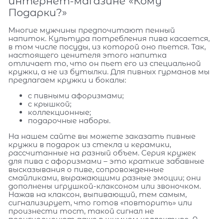
интернет-магазине «Кому
Подарки?»
Многие мужчины предпочитают пенный
напиток. Культура потребления пива касается,
в том числе посуды, из которой оно пьется. Так,
настоящего ценителя этого напитка
отличает то, что он пьет его из специальной
кружки, а не из бутылки. Для пивных гурманов мы
предлагаем кружки и бокалы:
с пивными афоризмами;
с крышкой;
коллекционные;
подарочные наборы.
На нашем сайте вы можете заказать пивные
кружки в подарок из стекла и керамики,
рассчитанные на разный объем. Серия кружек
для пива с афоризмами – это краткие забавные
высказывания о пиве, сопровожденные
смайликами, выражающими разные эмоции; они
дополнены игрушкой-клаксоном или звоночком.
Нажав на клаксон, выпивающий, тем самым,
сигнализирует, что готов «повторить» или
произнести тост, такой сигнал не