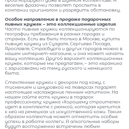
проигнорируют даже в шумном коллективе. А
веселые фразочки позволят прослыть в
компании оригиналом и разрядить обстановку.
Особое направление в продаже подарочных
пивных кружек – это коллекционные изделия
.
Часто пивные кружки коллекционируются по
географии пребывания в разных городах и
странах. Если вы были только в Москве, купить
пивную кружку из Суздаля, Сергиева Посада,
Ярославля, Страсбурга и других городов можно в
нашем интернет-магазине, и она может начать
вашу коллекцию. Другой вариант коллекционных
кружек, которые мы предлагаем, – это керамика
с зарисовками на тему русского и немецкого
быта.
Стеклянные кружки с декором под кожу, с
тиснением и шнуровкой на люверсах подарят
настоящее наслаждение пенным напитком. На
нашем сайте есть кружки в подарок
профессионалу: кружка «Хорошему строителю»
идет в комплекте с рюмкой, которая крепится
к ней на ремешках из искусственной кожи. Таким
образом коллектив может отметить особые
успехи в работе коллеги. А алкогольные наборы
будут восторженно встречены любым