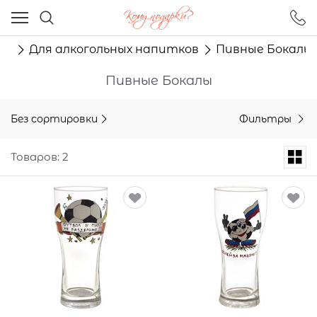
Ваш город - Москва,
угадали?
ма
Для алкогольных напитков
Пивные Бокалы
ДА
НЕТ
Пивные Бокалы
Без сортировки
Фильтры
Товаров: 2