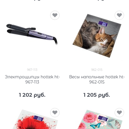
967-113
962-015
Электрощипцы hottek ht-
Весы напольные hottek ht-
967-113
962-015
1 202
 руб.
1 205
 руб.