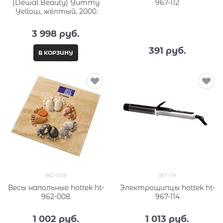
(Dewal Beauty) Yummy
967-112
Yellow, жёлтый, 2000
Вт, ионизация HD1000-
Yellow
3 998
 руб.
391
 руб.
В КОРЗИНУ
962-008
967-114
Весы напольные hottek ht-
Электрощипцы hottek ht-
962-008
967-114
1 002
 руб.
1 013
 руб.