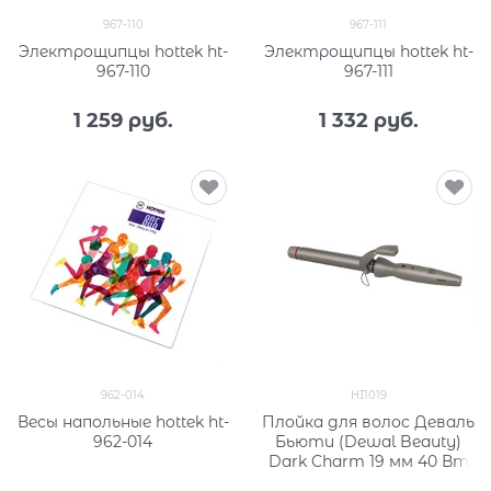
967-110
967-111
Электрощипцы hottek ht-
Электрощипцы hottek ht-
967-110
967-111
1 259
 руб.
1 332
 руб.
962-014
HI1019
Весы напольные hottek ht-
Плойка для волос Деваль
962-014
Бьюти (Dewal Beauty)
Dark Charm 19 мм 40 Вт