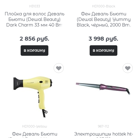
HI1033
HD1000-Black
Плойка для волос Деваль
Фен Деваль Бьюти
Бьюти (Dewal Beauty)
(Dewal Beauty) Yummy
Dark Charm 33 мм 40 Вт
Black, чёрный, 2000 Вт,
ионизация HD1000-
Black:null
2 856
 руб.
3 998
 руб.
В КОРЗИНУ
В КОРЗИНУ
HD1000-Yellow
967-112
Фен Деваль Бьюти
Электрощипцы hottek ht-