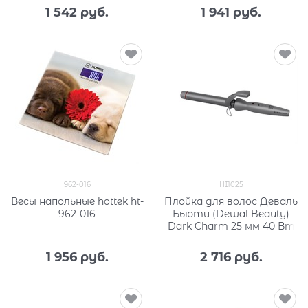
1 542
 руб.
1 941
 руб.
962-016
HI1025
Весы напольные hottek ht-
Плойка для волос Деваль
962-016
Бьюти (Dewal Beauty)
Dark Charm 25 мм 40 Вт
1 956
 руб.
2 716
 руб.