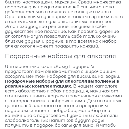
был по-настоящему мужским. Среди множества
подарков для представителей сильного пола
действительно стоящих не так уж и много.
Оригинальным сувениром в таком случае может
стать комплект для алкогольных напитков.
Это незаурядное решение, несущее в себе
дружественное послание. Как правило, дарение
алкоголя могут позволить себе только очень
близкие друзья и родные, в то время как набор
для алкоголя может подарить каждый.
Подарочные наборы для алкоголя
Интернет-магазин «Кому Подарки?»
предлагает вам ознакомиться с широчайшим
ассортиментом наборов для виски, вина, водки.
Подарочные наборы для алкоголя выполнены в
различных комплектациях
. В нашем каталоге
есть абсолютно любая продукция, начиная от
стильных пивных кружек и заканчивая фляжками
с контрастными изображениями. Для истинных
ценителей элитного алкоголя прекрасным
подарком станет глобус-бар, мини-бар или
коньячница с подогревом. Гурманы и любители
слабоалкогольных напитков будут рады
получить в подарок бокалы для вина. А чтобы