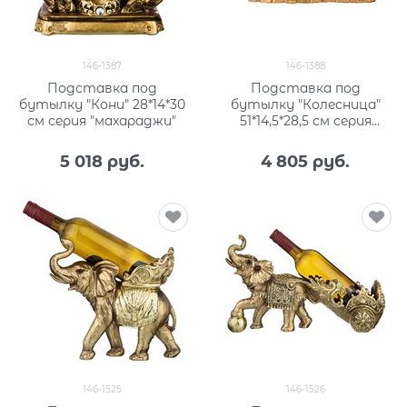
146-1387
146-1388
Подставка под
Подставка под
бутылку "Кони" 28*14*30
бутылку "Колесница"
см серия "махараджи"
51*14,5*28,5 см серия
"махараджи"
5 018
 руб.
4 805
 руб.
146-1525
146-1526