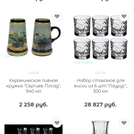
214309
103-145
Керамическая пивная
Набор стаканов для
кружка "Сергиев Посад",
виски из 6 шт."Лаурус",
940 мл
300 мл
2 258
 руб.
28 827
 руб.