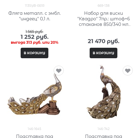
1135YB-E61R
669-138
Фляга металл. с эмбл.
Набор для виски
"индеец" 0,1 л.
"Квадро" 7пр.: штоф+6
стаканов 850/340 мл
H=27/10 см
1 565
 руб.
1 252
 руб.
21 470
 руб.
выгода
313 руб.
или
20%
В КОРЗИНУ
В КОРЗИНУ
146-1645
146-742
Подставка под
Подставка под