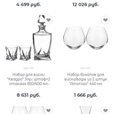
4 499
 руб.
12 026
 руб.
669-139
674-797
Набор для виски
Набор бокалов для
"Квадро" 3пр.: штоф+2
виски/воды из 2 штук
стакана 850/400 мл
"Amoroso" 440 мл
H=27/10 см
8 631
 руб.
1 666
 руб.