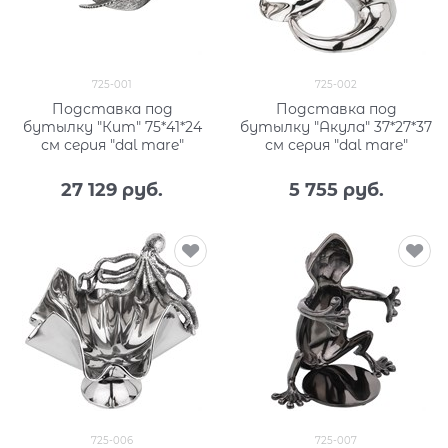
725-001
725-002
Подставка под
Подставка под
бутылку "Кит" 75*41*24
бутылку "Акула" 37*27*37
см серия "dal mare"
см серия "dal mare"
27 129
 руб.
5 755
 руб.
725-006
725-007