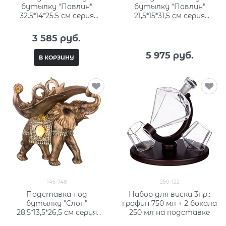
бутылку "Павлин"
бутылку "Павлин"
32.5*14*25.5 см серия
21,5*15*31,5 см серия
"махараджи"
"махараджи"
3 585
 руб.
5 975
 руб.
В КОРЗИНУ
146-748
250-122
Подставка под
Набор для виски 3пр.:
бутылку "Слон"
графин 750 мл + 2 бокала
28,5*13,5*26,5 см серия
250 мл на подставке
"махараджи"