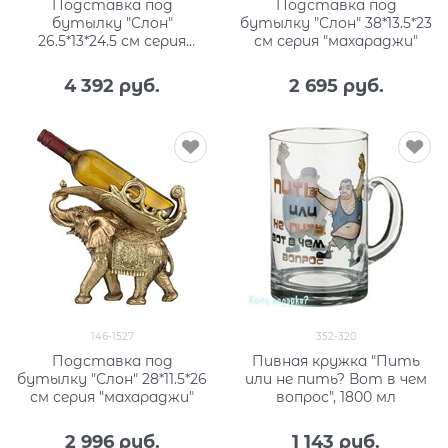
Подставка под
Подставка под
бутылку "Слон"
бутылку "Слон" 38*13.5*23
26.5*13*24.5 см серия
см серия "махараджи"
"махараджи"
4 392
 руб.
2 695
 руб.
146-1527
352-320
Подставка под
Пивная кружка "Пить
бутылку "Слон" 28*11.5*26
или не пить? Вот в чем
см серия "махараджи"
вопрос", 1800 мл
2 996
 руб.
1 143
 руб.