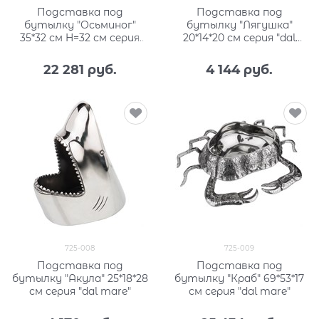
Подставка под
Подставка под
бутылку "Осьминог"
бутылку "Лягушка"
35*32 см H=32 см серия
20*14*20 см серия "dal
"dal mare"
mare"
22 281
 руб.
4 144
 руб.
725-008
725-009
Подставка под
Подставка под
бутылку "Акула" 25*18*28
бутылку "Краб" 69*53*17
см серия "dal mare"
см серия "dal mare"