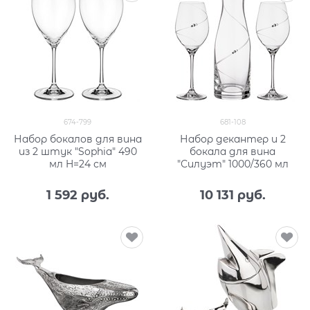
674-799
681-108
Набор бокалов для вина
Набор декантер и 2
из 2 штук "Sophia" 490
бокала для вина
мл H=24 см
"Силуэт" 1000/360 мл
1 592
 руб.
10 131
 руб.