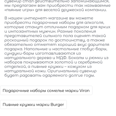
сувенир стал действительно запоминающимся,
мы предлагаем вам приобрести так называемые
«пьяные игры» для веселой дружеской компании.
В нашем интернет-магазине вы можете
приобрести подарочные наборы для алкоголя,
которые станут отличным подарком для ярких
и импозантных мужчин. Разные поколения
представителей сильного пола оценят такой
роскошный подарок по достоинству, а также
обязательно отметят хороший вкус дарителя
подарка. Напольные и настольные глобус-бары,
сундуки-бары изготавливаются из
натурального дерева и МДФ. Бокалы и рюмки из
наборов покрываются золотой и серебряной
отделкой, а пивные кружки – кожухом из
натуральной кожи. Оригинальный сувенир
будет радовать одаряемого долгие годы.
Подарочные наборы сомелье марки Viron
Пивные кружки марки Burger