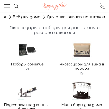
Ваш город - Москва,
угадали?
лог
Всё для дома
Для алкогольных напитков
ДА
НЕТ
Аксессуары и наборы для распития и
розлива алкоголя
Наборы сомелье
Аксессуары для вина в
наборе
21
19
Подставки под винные
Мини бары для дома
бутылки