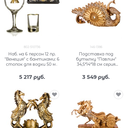
802-510736
146-1386
Наб. на 6 персон 12 пр.
Подставка под
"Венеция" с бантиками: 6
бутылку "Павлин"
стопок для водки 50 мл
34,5*14*18 см серия
+ 6 бокалов для вина 250
"махараджи"
мл
5 217
 руб.
3 549
 руб.