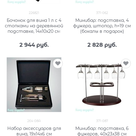
226821
371-062
Бочонок для вина 1 л с 4
Минибар: подставка, 4
стопками на деревянной
фужера, штопор, h=19 см
подставке, 14х10х20 см
(бокалы в подарок)
2 944
 руб.
2 828
 руб.
2E4-08A
371-087
Набор аксессуаров для
Минибар: подставка, 6
вина, 19x14x6 см
фужеров, 40x23x38 см