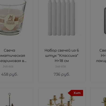
Свеча
Набор свечей из 6
Св
оматическая
штук "Классика"
H=
еариновая в
H=18 см
лаки
ndian silk
348-806
348-838
=7,5 см H=7,5
458
 руб.
736
 руб.
Хит