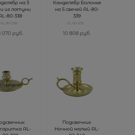
делябр на 3
Канделябр Болонья
чи из латуни
на 5 свечей AL-80-
AL-80-338
339
AL-80-338
AL-80-339
8 070
 руб.
10 808
 руб.
одсвечник
Подсвечник
гаритка AL-
Ночной малый AL-