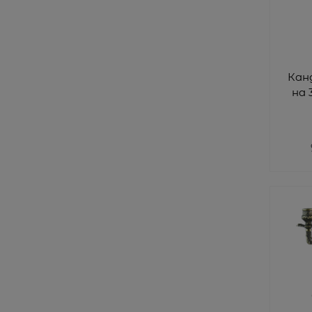
Кан
на 