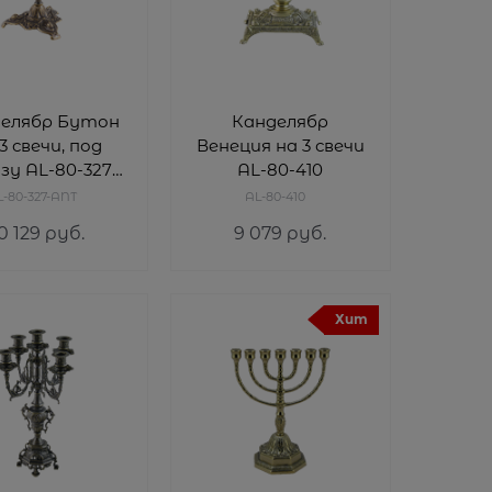
елябр Бутон
Канделябр
3 свечи, под
Венеция на 3 свечи
зу AL-80-327-
AL-80-410
ANT
L-80-327-ANT
AL-80-410
0 129
 руб.
9 079
 руб.
Хит