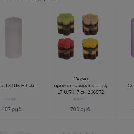
Свеча
а, L5 W5 H9 см
ароматизированная,
Св
L7 W7 H7 см 266872
266881
266872
487
 руб.
708
 руб.