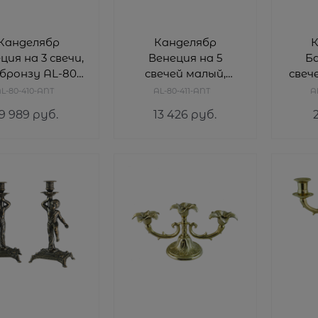
Канделябр
Канделябр
К
ция на 3 свечи,
Венеция на 5
Ба
 бронзу AL-80-
свечей малый,
свеч
410-ANT
бронза AL-80-411-
AL
L-80-410-ANT
AL-80-411-ANT
A
ANT
9 989
 руб.
13 426
 руб.
2