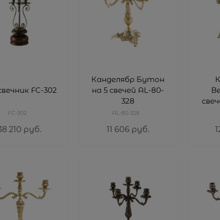
Канделябр Бутон
К
вечник FC-302
на 5 свечей AL-80-
Ве
328
свеч
FC-302
AL-80-328
38 210
 руб.
11 606
 руб.
1