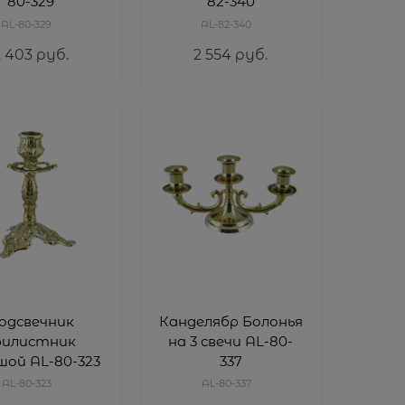
80-329
82-340
AL-80-329
AL-82-340
2 403
 руб.
2 554
 руб.
одсвечник
Канделябр Болонья
рилистник
на 3 свечи AL-80-
шой AL-80-323
337
AL-80-323
AL-80-337