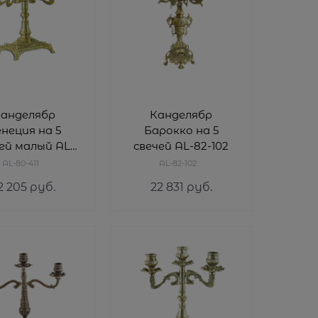
анделябр
Канделябр
неция на 5
Барокко на 5
ей малый AL-
свечей AL-82-102
80-411
AL-80-411
AL-82-102
2 205
 руб.
22 831
 руб.