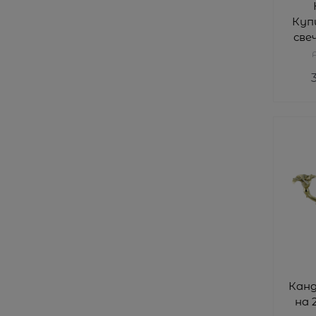
Купи
све
AL
A
Кан
на 