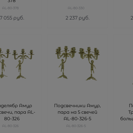
378
AL-80-378
AL-80-330
7 055
 руб.
2 237
 руб.
нделябр Амур
Подсвечники Амур,
П
свечи, пара AL-
пара на 5 свечей
Т
80-326
AL-80-326-5
боль
AL-80-326
AL-80-326-5