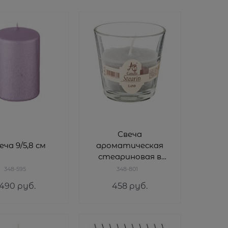
Свеча
еча 9/5,8 см
ароматическая
стеариновая в
стакане land D=7,5
348-595
348-801
см H=7,5
490
 руб.
458
 руб.