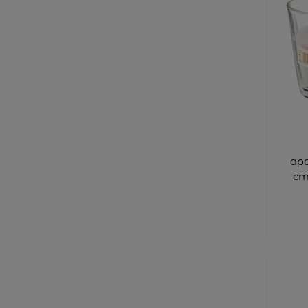
ар
ст
стакане i
D