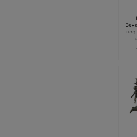
Вене
под
A