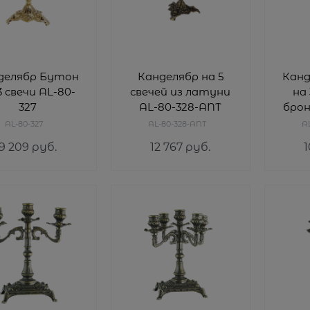
делябр Бутон
Канделябр на 5
Канд
3 свечи AL-80-
свечей из латуни
на 
327
AL-80-328-ANT
брон
AL-80-327
AL-80-328-ANT
A
9 209
 руб.
12 767
 руб.
1