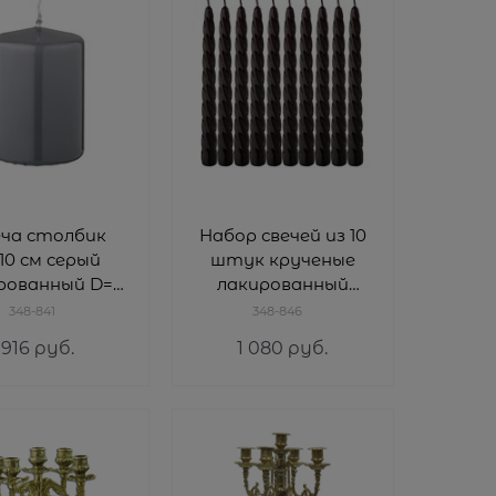
еча столбик
Набор свечей из 10
10 см серый
штук крученые
рованный D=7
лакированный
см
черный H=23 см
348-841
348-846
916
 руб.
1 080
 руб.