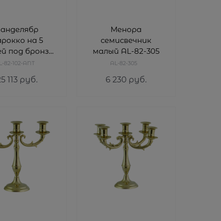
анделябр
Менора
рокко на 5
семисвечник
ей под бронзу
малый AL-82-305
-82-102-ANT
L-82-102-ANT
AL-82-305
5 113
 руб.
6 230
 руб.