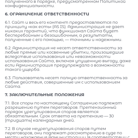
полученного в порядке, предусмотренном Политикой
конфиденциальности.
6. ОГРАНИЧЕНИЕ ОТВЕТСТВЕННОСТИ
6.1. Сайт и весь его контент предоставляются по
принципу «как есть» (AS IS). Администрация не дает
никаких гарантий, что функционал Сайта будет
бесперебойным и безошибочным, а результаты,
полученные с его помощью, — точными и надежными.
6.2. Администрация не несет ответственности за
любые прямые или косвенные убытки, произошедшие
вследствие использования или невозможности
использования Сайта, включая упущенную выгоду, даже
если Администрация предупреждала о возможности
такого ущерба.
6.3. Пользователь несет полную ответственность за
любые действия, совершенные им с использованием
Сайта.
7. ЗАКЛЮЧИТЕЛЬНЫЕ ПОЛОЖЕНИЯ
7.1. Все споры по настоящему Соглашению подлежат
разрешению путем переговоров. Претензионный
порядок урегулирования споров является
обязательным. Срок ответа на претензию — 30
(тридцать) календарных дней.
7.2. В случае неурегулирования споров путем
переговоров, они подлежат рассмотрению в суде по
месту нахождения Администрации (в соответствии с