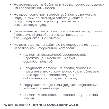
Не использовать Сайт для любых противоправных
или запрещенных целей.
Не предпринимать действий, которые могут
нарушить нормальную работу Сайта или
создать чрезмерную нагрузку на его
инфраструктуру.
Не использовать автоматизированные скрипты
(программы) для сбора информации или
взаимодействия с Сайтом.
Не размещать на Сайте и не передавать через
него любую информацию, которая:
является незаконной, вредоносной,
угрожающей, клеветнической,
оскорбительной;
нарушает авторские права, права на
товарные знаки, коммерческую тайну или
иные права интеллектуальной
собственности третьих лиц;
содержит вирусы или другие вредоносные
компьютерные коды;
является несанкционированной рекламой
(спам).
4. ИНТЕЛЛЕКТУАЛЬНАЯ СОБСТВЕННОСТЬ