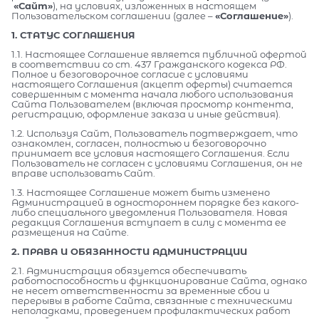
«Сайт»
), на условиях, изложенных в настоящем
Пользовательском соглашении (далее –
«Соглашение»
).
1. СТАТУС СОГЛАШЕНИЯ
1.1. Настоящее Соглашение является публичной офертой
в соответствии со ст. 437 Гражданского кодекса РФ.
Полное и безоговорочное согласие с условиями
настоящего Соглашения (акцепт оферты) считается
совершенным с момента начала любого использования
Сайта Пользователем (включая просмотр контента,
регистрацию, оформление заказа и иные действия).
1.2. Используя Сайт, Пользователь подтверждает, что
ознакомлен, согласен, полностью и безоговорочно
принимает все условия настоящего Соглашения. Если
Пользователь не согласен с условиями Соглашения, он не
вправе использовать Сайт.
1.3. Настоящее Соглашение может быть изменено
Администрацией в одностороннем порядке без какого-
либо специального уведомления Пользователя. Новая
редакция Соглашения вступает в силу с момента ее
размещения на Сайте.
2. ПРАВА И ОБЯЗАННОСТИ АДМИНИСТРАЦИИ
2.1. Администрация обязуется обеспечивать
работоспособность и функционирование Сайта, однако
не несет ответственности за временные сбои и
перерывы в работе Сайта, связанные с техническими
неполадками, проведением профилактических работ