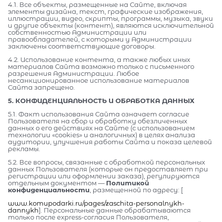
4.1. Все объекты, размещенные на Сайте, включая
элементы дизайна, текст, графические изображения,
иллюстрации, видео, скрипты, программы, музыка, звуки
и другие объекты (контент), являются исключительной
собственностью Администрации или
правообладателей, с которыми у Администрации
заключены соответствующие договоры.
4.2. Использование контента, а также любых иных
материалов Сайта возможно только с письменного
разрешения Администрации. Любое
несанкционированное использование материалов
Сайта запрещено.
5. КОНФИДЕНЦИАЛЬНОСТЬ И ОБРАБОТКА ДАННЫХ
5.1. Факт использования Сайта означает согласие
Пользователя на сбор и обработку обезличенных
данных о его действиях на Сайте (с использованием
технологии «cookies» и аналогичных) в целях анализа
аудитории, улучшения работы Сайта и показа целевой
рекламы.
5.2. Все вопросы, связанные с обработкой персональных
данных Пользователя (которые он предоставляет при
регистрации или оформлении заказа), регулируются
отдельным документом —
Политикой
конфиденциальности
, размещенной по адресу: [
www.komupodarki.ru/pages/zaschita-personalnykh-
dannykh
]. Персональные данные обрабатываются
только после express-согласия Пользователя,