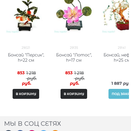
29021
29135
29141
Бонсай "Персик",
Бонсай "Лотос",
Бонсай, неф
h=22 см
h=17 см
h=25 см
853
1 218
853
1 218
 руб.
 руб.
 руб.
 руб.
1 887
 руб
В КОРЗИНУ
В КОРЗИНУ
ПОД ЗАКА
МЫ В СОЦ СЕТЯХ