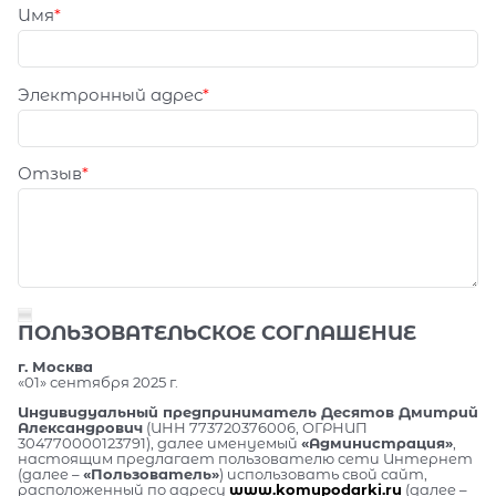
Имя
Электронный адрес
Отзыв
ПОЛЬЗОВАТЕЛЬСКОЕ СОГЛАШЕНИЕ
г. Москва
«01» сентября 2025 г.
Индивидуальный предприниматель Десятов Дмитрий
Александрович
(ИНН 773720376006, ОГРНИП
304770000123791), далее именуемый
«Администрация»
,
настоящим предлагает пользователю сети Интернет
(далее –
«Пользователь»
) использовать свой сайт,
расположенный по адресу
www.komupodarki.ru
(далее –