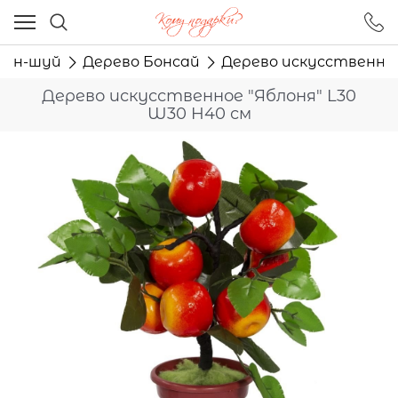
Ваш город - Москва,
угадали?
Фен-шуй
Дерево Бонсай
Дерево искусственное
ДА
НЕТ
Дерево искусственное "Яблоня" L30
W30 H40 см