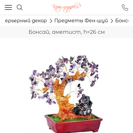
Ваш город - Москва,
угадали?
терьерный декор
Предметы Фен-шуй
Бонсай
ДА
НЕТ
Бонсай, аметист, h=26 см