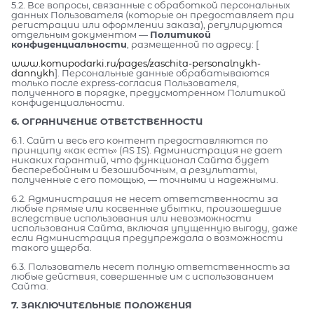
5.2. Все вопросы, связанные с обработкой персональных
данных Пользователя (которые он предоставляет при
регистрации или оформлении заказа), регулируются
отдельным документом —
Политикой
конфиденциальности
, размещенной по адресу: [
www.komupodarki.ru/pages/zaschita-personalnykh-
dannykh
]. Персональные данные обрабатываются
только после express-согласия Пользователя,
полученного в порядке, предусмотренном Политикой
конфиденциальности.
6. ОГРАНИЧЕНИЕ ОТВЕТСТВЕННОСТИ
6.1. Сайт и весь его контент предоставляются по
принципу «как есть» (AS IS). Администрация не дает
никаких гарантий, что функционал Сайта будет
бесперебойным и безошибочным, а результаты,
полученные с его помощью, — точными и надежными.
6.2. Администрация не несет ответственности за
любые прямые или косвенные убытки, произошедшие
вследствие использования или невозможности
использования Сайта, включая упущенную выгоду, даже
если Администрация предупреждала о возможности
такого ущерба.
6.3. Пользователь несет полную ответственность за
любые действия, совершенные им с использованием
Сайта.
7. ЗАКЛЮЧИТЕЛЬНЫЕ ПОЛОЖЕНИЯ