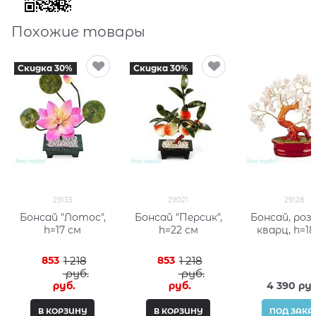
Похожие товары
Скидка 30%
Скидка 30%
29135
29021
29128
Бонсай "Лотос",
Бонсай "Персик",
Бонсай, роз
h=17 см
h=22 см
кварц, h=18
853
1 218
853
1 218
 руб.
 руб.
 руб.
 руб.
4 390
 руб
В КОРЗИНУ
В КОРЗИНУ
ПОД ЗАКА