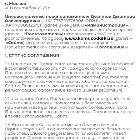
г. Москва
«01» сентября 2025 г.
Индивидуальный предприниматель Десятов Дмитрий
Александрович
(ИНН 773720376006, ОГРНИП
304770000123791), далее именуемый
«Администрация»
,
настоящим предлагает пользователю сети Интернет
(далее –
«Пользователь»
) использовать свой сайт,
расположенный по адресу
www.komupodarki.ru
(далее –
«Сайт»
), на условиях, изложенных в настоящем
Пользовательском соглашении (далее –
«Соглашение»
).
1. СТАТУС СОГЛАШЕНИЯ
1.1. Настоящее Соглашение является публичной офертой
в соответствии со ст. 437 Гражданского кодекса РФ.
Полное и безоговорочное согласие с условиями
настоящего Соглашения (акцепт оферты) считается
совершенным с момента начала любого использования
Сайта Пользователем (включая просмотр контента,
регистрацию, оформление заказа и иные действия).
1.2. Используя Сайт, Пользователь подтверждает, что
ознакомлен, согласен, полностью и безоговорочно
принимает все условия настоящего Соглашения. Если
Пользователь не согласен с условиями Соглашения, он не
вправе использовать Сайт.
1.3. Настоящее Соглашение может быть изменено
Администрацией в одностороннем порядке без какого-
либо специального уведомления Пользователя. Новая
редакция Соглашения вступает в силу с момента ее