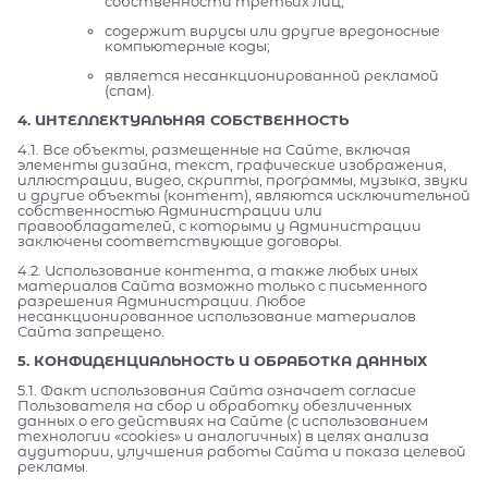
собственности третьих лиц;
содержит вирусы или другие вредоносные
компьютерные коды;
является несанкционированной рекламой
(спам).
4. ИНТЕЛЛЕКТУАЛЬНАЯ СОБСТВЕННОСТЬ
4.1. Все объекты, размещенные на Сайте, включая
элементы дизайна, текст, графические изображения,
иллюстрации, видео, скрипты, программы, музыка, звуки
и другие объекты (контент), являются исключительной
собственностью Администрации или
правообладателей, с которыми у Администрации
заключены соответствующие договоры.
4.2. Использование контента, а также любых иных
материалов Сайта возможно только с письменного
разрешения Администрации. Любое
несанкционированное использование материалов
Сайта запрещено.
5. КОНФИДЕНЦИАЛЬНОСТЬ И ОБРАБОТКА ДАННЫХ
5.1. Факт использования Сайта означает согласие
Пользователя на сбор и обработку обезличенных
данных о его действиях на Сайте (с использованием
технологии «cookies» и аналогичных) в целях анализа
аудитории, улучшения работы Сайта и показа целевой
рекламы.