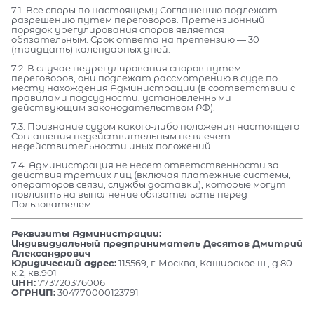
7.1. Все споры по настоящему Соглашению подлежат
разрешению путем переговоров. Претензионный
порядок урегулирования споров является
обязательным. Срок ответа на претензию — 30
(тридцать) календарных дней.
7.2. В случае неурегулирования споров путем
переговоров, они подлежат рассмотрению в суде по
месту нахождения Администрации (в соответствии с
правилами подсудности, установленными
действующим законодательством РФ).
7.3. Признание судом какого-либо положения настоящего
Соглашения недействительным не влечет
недействительности иных положений.
7.4. Администрация не несет ответственности за
действия третьих лиц (включая платежные системы,
операторов связи, службы доставки), которые могут
повлиять на выполнение обязательств перед
Пользователем.
Реквизиты Администрации:
Индивидуальный предприниматель Десятов Дмитрий
Александрович
Юридический адрес:
115569, г. Москва, Каширское ш., д.80
к.2, кв.901
ИНН:
773720376006
ОГРНИП:
304770000123791