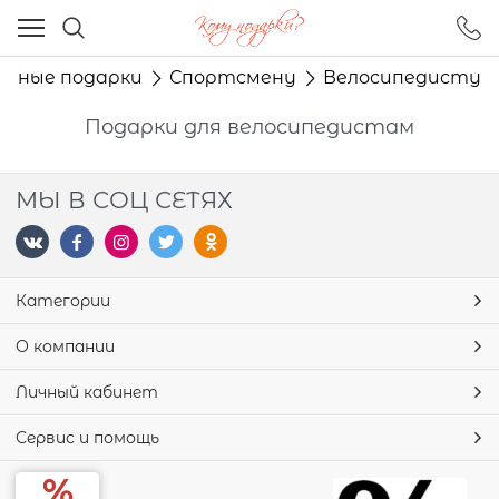
Ваш город - Москва,
угадали?
льные подарки
Спортсмену
Велосипедисту
ДА
НЕТ
Подарки для велосипедистам
МЫ В СОЦ СЕТЯХ
Категории
О компании
Личный кабинет
Сервис и помощь