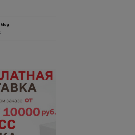
 Мед
2