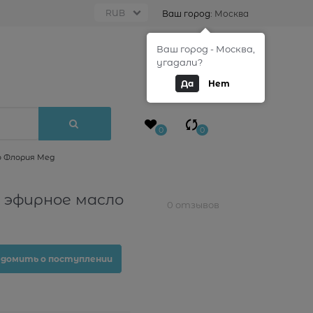
Ваш город:
Москва
Ваш город - Москва,
0
угадали?
Да
Нет
0
0
о Флория Мед
% эфирное масло
0 отзывов
едомить о поступлении