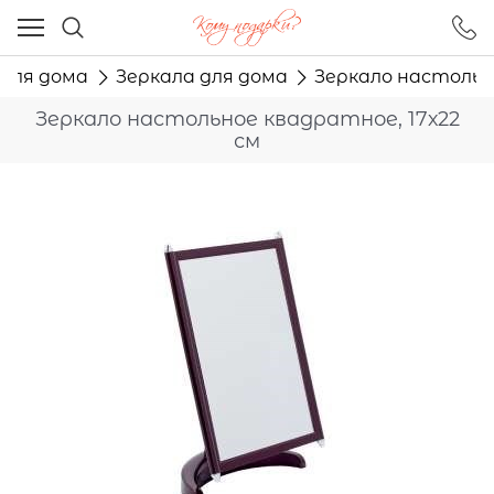
Ваш город - Москва,
угадали?
 для дома
Зеркала для дома
Зеркало настольно
ДА
НЕТ
Зеркало настольное квадратное, 17х22
см