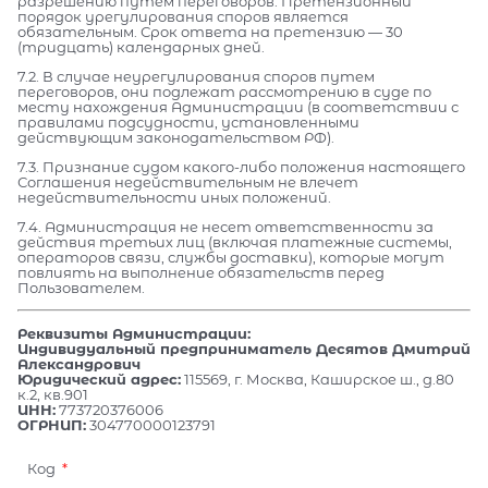
разрешению путем переговоров. Претензионный
порядок урегулирования споров является
обязательным. Срок ответа на претензию — 30
(тридцать) календарных дней.
7.2. В случае неурегулирования споров путем
переговоров, они подлежат рассмотрению в суде по
месту нахождения Администрации (в соответствии с
правилами подсудности, установленными
действующим законодательством РФ).
7.3. Признание судом какого-либо положения настоящего
Соглашения недействительным не влечет
недействительности иных положений.
7.4. Администрация не несет ответственности за
действия третьих лиц (включая платежные системы,
операторов связи, службы доставки), которые могут
повлиять на выполнение обязательств перед
Пользователем.
Реквизиты Администрации:
Индивидуальный предприниматель Десятов Дмитрий
Александрович
Юридический адрес:
115569, г. Москва, Каширское ш., д.80
к.2, кв.901
ИНН:
773720376006
ОГРНИП:
304770000123791
Код