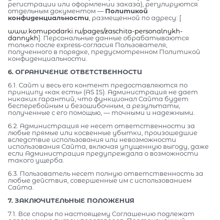
регистрации или оформлении заказа), регулируются
отдельным документом —
Политикой
конфиденциальности
, размещенной по адресу: [
www.komupodarki.ru/pages/zaschita-personalnykh-
dannykh
]. Персональные данные обрабатываются
только после express-согласия Пользователя,
полученного в порядке, предусмотренном Политикой
конфиденциальности.
6. ОГРАНИЧЕНИЕ ОТВЕТСТВЕННОСТИ
6.1. Сайт и весь его контент предоставляются по
принципу «как есть» (AS IS). Администрация не дает
никаких гарантий, что функционал Сайта будет
бесперебойным и безошибочным, а результаты,
полученные с его помощью, — точными и надежными.
6.2. Администрация не несет ответственности за
любые прямые или косвенные убытки, произошедшие
вследствие использования или невозможности
использования Сайта, включая упущенную выгоду, даже
если Администрация предупреждала о возможности
такого ущерба.
6.3. Пользователь несет полную ответственность за
любые действия, совершенные им с использованием
Сайта.
7. ЗАКЛЮЧИТЕЛЬНЫЕ ПОЛОЖЕНИЯ
7.1. Все споры по настоящему Соглашению подлежат