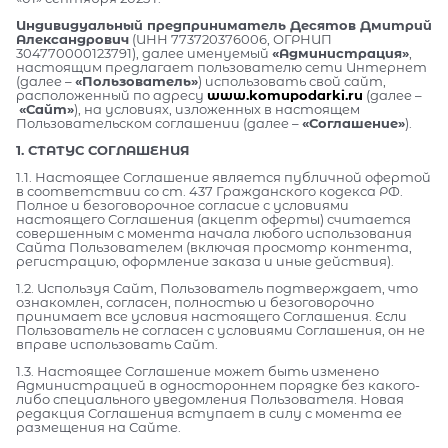
Индивидуальный предприниматель Десятов Дмитрий
Александрович
(ИНН 773720376006, ОГРНИП
304770000123791), далее именуемый
«Администрация»
,
настоящим предлагает пользователю сети Интернет
(далее –
«Пользователь»
) использовать свой сайт,
расположенный по адресу
www.komupodarki.ru
(далее –
«Сайт»
), на условиях, изложенных в настоящем
Пользовательском соглашении (далее –
«Соглашение»
).
1. СТАТУС СОГЛАШЕНИЯ
1.1. Настоящее Соглашение является публичной офертой
в соответствии со ст. 437 Гражданского кодекса РФ.
Полное и безоговорочное согласие с условиями
настоящего Соглашения (акцепт оферты) считается
совершенным с момента начала любого использования
Сайта Пользователем (включая просмотр контента,
регистрацию, оформление заказа и иные действия).
1.2. Используя Сайт, Пользователь подтверждает, что
ознакомлен, согласен, полностью и безоговорочно
принимает все условия настоящего Соглашения. Если
Пользователь не согласен с условиями Соглашения, он не
вправе использовать Сайт.
1.3. Настоящее Соглашение может быть изменено
Администрацией в одностороннем порядке без какого-
либо специального уведомления Пользователя. Новая
редакция Соглашения вступает в силу с момента ее
размещения на Сайте.