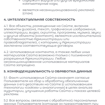
содержит вирусы или другие вредоносные
компьютерные коды;
является несанкционированной рекламой
(спам).
4. ИНТЕЛЛЕКТУАЛЬНАЯ СОБСТВЕННОСТЬ
4.1. Все объекты, размещенные на Сайте, включая
элементы дизайна, текст, графические изображения,
иллюстрации, видео, скрипты, программы, музыка, звуки
и другие объекты (контент), являются исключительной
собственностью Администрации или
правообладателей, с которыми у Администрации
заключены соответствующие договоры.
4.2. Использование контента, а также любых иных
материалов Сайта возможно только с письменного
разрешения Администрации. Любое
несанкционированное использование материалов
Сайта запрещено.
5. КОНФИДЕНЦИАЛЬНОСТЬ И ОБРАБОТКА ДАННЫХ
5.1. Факт использования Сайта означает согласие
Пользователя на сбор и обработку обезличенных
данных о его действиях на Сайте (с использованием
технологии «cookies» и аналогичных) в целях анализа
аудитории, улучшения работы Сайта и показа целевой
рекламы.
5.2. Все вопросы, связанные с обработкой персональных
данных Пользователя (которые он предоставляет при