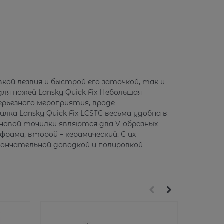
вкой лезвия и быстрой его заточкой, так и
ля ножей Lansky Quick Fix Небольшая
серьезного мероприятия, вроде
ка Lansky Quick Fix LCSTC весьма удобна в
сновой точилки являются два V-образных
рама, второй – керамический. С их
кончательной доводкой и полировкой