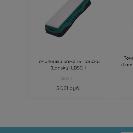
Точ
Точильный камень Лански
(Lan
(Lansky) LBS6H
LBS6H
5 081
 руб.