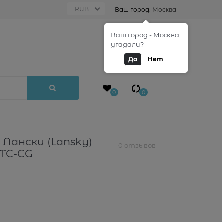
Ваш город:
Москва
Ваш город - Москва,
0
угадали?
Да
Нет
0
0
 Лански (Lansky)
0 отзывов
STC-CG