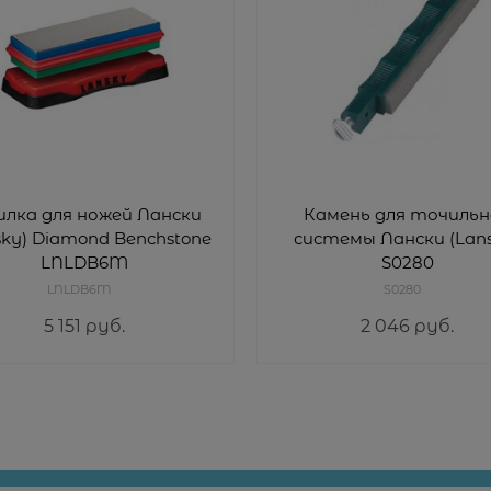
илка для ножей Лански
Камень для точильн
sky) Diamond Benchstone
системы Лански (Lans
LNLDB6M
S0280
LNLDB6M
S0280
5 151
 руб.
2 046
 руб.