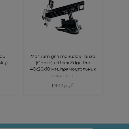
ой
Магнит для точилок Ганзо
Доп
ky)
(Ganzo) и Apex Edge Pro
дл
40х20х10 мм, прямоугольник
NMP40-20-10
1 907
 руб.