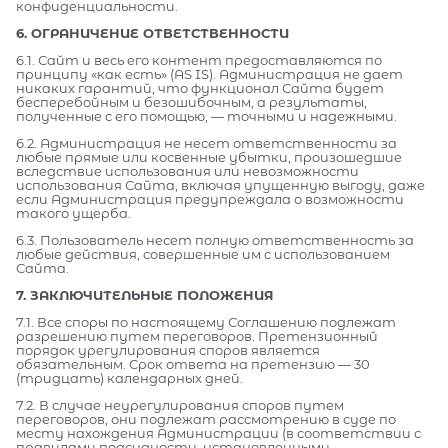
конфиденциальности.
6. ОГРАНИЧЕНИЕ ОТВЕТСТВЕННОСТИ
6.1. Сайт и весь его контент предоставляются по
принципу «как есть» (AS IS). Администрация не дает
никаких гарантий, что функционал Сайта будет
бесперебойным и безошибочным, а результаты,
полученные с его помощью, — точными и надежными.
6.2. Администрация не несет ответственности за
любые прямые или косвенные убытки, произошедшие
вследствие использования или невозможности
использования Сайта, включая упущенную выгоду, даже
если Администрация предупреждала о возможности
такого ущерба.
6.3. Пользователь несет полную ответственность за
любые действия, совершенные им с использованием
Сайта.
7. ЗАКЛЮЧИТЕЛЬНЫЕ ПОЛОЖЕНИЯ
7.1. Все споры по настоящему Соглашению подлежат
разрешению путем переговоров. Претензионный
порядок урегулирования споров является
обязательным. Срок ответа на претензию — 30
(тридцать) календарных дней.
7.2. В случае неурегулирования споров путем
переговоров, они подлежат рассмотрению в суде по
месту нахождения Администрации (в соответствии с
правилами подсудности, установленными