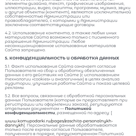
элементы дизайна, текст, графические изображения,
иллюстрации, видео, скрипты, программы, музыка, звуки
и другие объекты (контент), являются исключительной
собственностью Администрации или
правообладателей, с которыми у Администрации
заключены соответствующие договоры.
4.2. Использование контента, а также любых иных
материалов Сайта возможно только с письменного
разрешения Администрации. Любое
несанкционированное использование материалов
Сайта запрещено.
5. КОНФИДЕНЦИАЛЬНОСТЬ И ОБРАБОТКА ДАННЫХ
5.1. Факт использования Сайта означает согласие
Пользователя на сбор и обработку обезличенных
данных о его действиях на Сайте (с использованием
технологии «cookies» и аналогичных) в целях анализа
аудитории, улучшения работы Сайта и показа целевой
рекламы.
5.2. Все вопросы, связанные с обработкой персональных
данных Пользователя (которые он предоставляет при
регистрации или оформлении заказа), регулируются
отдельным документом —
Политикой
конфиденциальности
, размещенной по адресу: [
www.komupodarki.ru/pages/zaschita-personalnykh-
dannykh
]. Персональные данные обрабатываются
только после express-согласия Пользователя,
полученного в порядке, предусмотренном Политикой