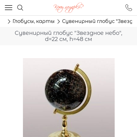
Ваш город - Москва,
угадали?
лю
Глобусы, карты
Сувенирный глобус "Звездное
ДА
НЕТ
Сувенирный глобус "Звездное небо",
d=22 см, h=48 см