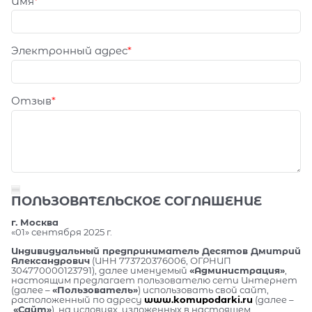
Имя
Электронный адрес
Отзыв
ПОЛЬЗОВАТЕЛЬСКОЕ СОГЛАШЕНИЕ
г. Москва
«01» сентября 2025 г.
Индивидуальный предприниматель Десятов Дмитрий
Александрович
(ИНН 773720376006, ОГРНИП
304770000123791), далее именуемый
«Администрация»
,
настоящим предлагает пользователю сети Интернет
(далее –
«Пользователь»
) использовать свой сайт,
расположенный по адресу
www.komupodarki.ru
(далее –
«Сайт»
), на условиях, изложенных в настоящем