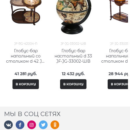
JF-RG-42004-N
JF-JG-33002-WB
JF-JG-33035-
Глобус-бар
Глобус-бар
Глобус-б
напольный со
настольный d 33
напольный
столиком d 42 JF-
JF-JG-33002-WB
столиком d 3
RG-42004-N
JG-33035
41 281
 руб.
12 432
 руб.
28 944
 ру
В КОРЗИНУ
В КОРЗИНУ
В КОРЗИН
МЫ В СОЦ СЕТЯХ