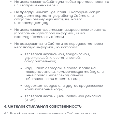
Не использовать Сайт для любых противоправных
или запрещенных целей.
Не предпринимать действий, которые могут
нарушить нормальную работу Сайта или
создать чрезмерную нагрузку на его
инфраструктуру.
Не использовать автоматизированные скрипты
(программы) для сбора информации или
взаимодействия с Сайтом.
Не размещать на Сайте и не передавать через
него любую информацию, которая:
является незаконной, вредоносной,
угрожающей, клеветнической,
оскорбительной;
нарушает авторские права, права на
товарные знаки, коммерческую тайну или
иные права интеллектуальной
собственности третьих лиц;
содержит вирусы или другие вредоносные
компьютерные коды;
является несанкционированной рекламой
(спам).
4. ИНТЕЛЛЕКТУАЛЬНАЯ СОБСТВЕННОСТЬ
4.1. Все объекты, размещенные на Сайте, включая