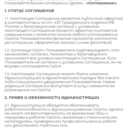
Пользовательском соглашении (далее –
«Соглашение»
).
1. СТАТУС СОГЛАШЕНИЯ
1.1. Настоящее Соглашение является публичной офертой
в соответствии со ст. 437 Гражданского кодекса РФ.
Полное и безоговорочное согласие с условиями
настоящего Соглашения (акцепт оферты) считается
совершенным с момента начала любого использования
Сайта Пользователем (включая просмотр контента,
регистрацию, оформление заказа и иные действия).
1.2. Используя Сайт, Пользователь подтверждает, что
ознакомлен, согласен, полностью и безоговорочно
принимает все условия настоящего Соглашения. Если
Пользователь не согласен с условиями Соглашения, он не
вправе использовать Сайт.
1.3. Настоящее Соглашение может быть изменено
Администрацией в одностороннем порядке без какого-
либо специального уведомления Пользователя. Новая
редакция Соглашения вступает в силу с момента ее
размещения на Сайте.
2. ПРАВА И ОБЯЗАННОСТИ АДМИНИСТРАЦИИ
2.1. Администрация обязуется обеспечивать
работоспособность и функционирование Сайта, однако
не несет ответственности за временные сбои и
перерывы в работе Сайта, связанные с техническими
неполадками, проведением профилактических работ
или действиями третьих лиц.