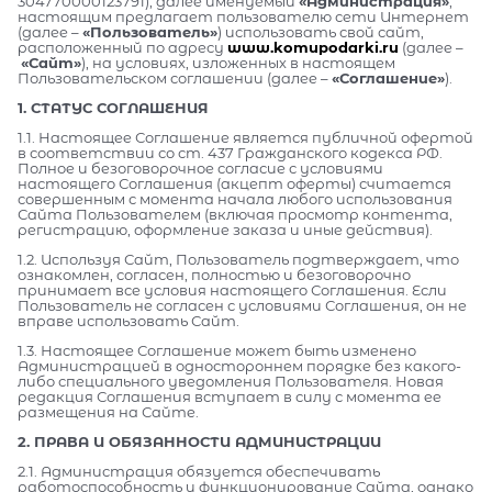
304770000123791), далее именуемый
«Администрация»
,
настоящим предлагает пользователю сети Интернет
(далее –
«Пользователь»
) использовать свой сайт,
расположенный по адресу
www.komupodarki.ru
(далее –
«Сайт»
), на условиях, изложенных в настоящем
Пользовательском соглашении (далее –
«Соглашение»
).
1. СТАТУС СОГЛАШЕНИЯ
1.1. Настоящее Соглашение является публичной офертой
в соответствии со ст. 437 Гражданского кодекса РФ.
Полное и безоговорочное согласие с условиями
настоящего Соглашения (акцепт оферты) считается
совершенным с момента начала любого использования
Сайта Пользователем (включая просмотр контента,
регистрацию, оформление заказа и иные действия).
1.2. Используя Сайт, Пользователь подтверждает, что
ознакомлен, согласен, полностью и безоговорочно
принимает все условия настоящего Соглашения. Если
Пользователь не согласен с условиями Соглашения, он не
вправе использовать Сайт.
1.3. Настоящее Соглашение может быть изменено
Администрацией в одностороннем порядке без какого-
либо специального уведомления Пользователя. Новая
редакция Соглашения вступает в силу с момента ее
размещения на Сайте.
2. ПРАВА И ОБЯЗАННОСТИ АДМИНИСТРАЦИИ
2.1. Администрация обязуется обеспечивать
работоспособность и функционирование Сайта, однако