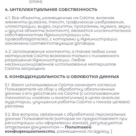
(спам).
4. ИНТЕЛЛЕКТУАЛЬНАЯ СОБСТВЕННОСТЬ
4.1. Все объекты, размещенные на Сайте, включая
элементы дизайна, текст, графические изображения,
иллюстрации, видео, скрипты, программы, музыка, звуки
и другие объекты (контент), являются исключительной
собственностью Администрации или
правообладателей, с которыми у Администрации
заключены соответствующие договоры.
4.2. Использование контента, а также любых иных
материалов Сайта возможно только с письменного
разрешения Администрации. Любое
несанкционированное использование материалов
Сайта запрещено.
5. КОНФИДЕНЦИАЛЬНОСТЬ И ОБРАБОТКА ДАННЫХ
5.1. Факт использования Сайта означает согласие
Пользователя на сбор и обработку обезличенных
данных о его действиях на Сайте (с использованием
технологии «cookies» и аналогичных) в целях анализа
аудитории, улучшения работы Сайта и показа целевой
рекламы.
5.2. Все вопросы, связанные с обработкой персональных
данных Пользователя (которые он предоставляет при
регистрации или оформлении заказа), регулируются
отдельным документом —
Политикой
конфиденциальности
, размещенной по адресу: [