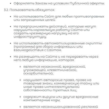
Оформлять Заказы на условиях Публичной оферты.
3.2. Пользователь обязуется:
Не использовать Сайт для любых противоправных
или запрещенных целей.
Не предпринимать действий, которые могут
нарушить нормальную работу Сайта или
создать чрезмерную нагрузку на его
инфраструктуру.
Не использовать автоматизированные скрипты
(программы) для сбора информации или
взаимодействия с Сайтом.
Не размещать на Сайте и не передавать через
него любую информацию, которая:
является незаконной, вредоносной,
угрожающей, клеветнической,
оскорбительной;
нарушает авторские права, права на
товарные знаки, коммерческую тайну или
иные права интеллектуальной
собственности третьих лиц;
содержит вирусы или другие вредоносные
компьютерные коды;
является несанкционированной рекламой