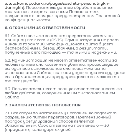
www.komupodarki.ru/pages/zaschita-personalnykh-
dannykh
]. Персональные данные обрабатываются
только после express-согласия Пользователя,
полученного в порядке, предусмотренном Политикой
конфиденциальности.
6. ОГРАНИЧЕНИЕ ОТВЕТСТВЕННОСТИ
6.1. Сайт и весь его контент предоставляются по
принципу «как есть» (AS IS). Администрация не дает
никаких гарантий, что функционал Сайта будет
бесперебойным и безошибочным, а результаты,
полученные с его помощью, — точными и надежными.
6.2. Администрация не несет ответственности за
любые прямые или косвенные убытки, произошедшие
вследствие использования или невозможности
использования Сайта, включая упущенную выгоду, даже
если Администрация предупреждала о возможности
такого ущерба.
6.3. Пользователь несет полную ответственность за
любые действия, совершенные им с использованием
Сайта.
7. ЗАКЛЮЧИТЕЛЬНЫЕ ПОЛОЖЕНИЯ
7.1. Все споры по настоящему Соглашению подлежат
разрешению путем переговоров. Претензионный
порядок урегулирования споров является
обязательным. Срок ответа на претензию — 30
(тридцать) календарных дней.