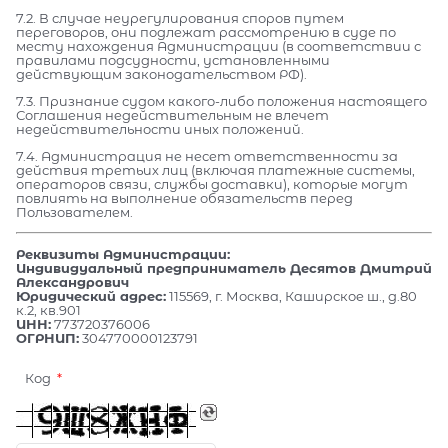
7.2. В случае неурегулирования споров путем
переговоров, они подлежат рассмотрению в суде по
месту нахождения Администрации (в соответствии с
правилами подсудности, установленными
действующим законодательством РФ).
7.3. Признание судом какого-либо положения настоящего
Соглашения недействительным не влечет
недействительности иных положений.
7.4. Администрация не несет ответственности за
действия третьих лиц (включая платежные системы,
операторов связи, службы доставки), которые могут
повлиять на выполнение обязательств перед
Пользователем.
Реквизиты Администрации:
Индивидуальный предприниматель Десятов Дмитрий
Александрович
Юридический адрес:
115569, г. Москва, Каширское ш., д.80
к.2, кв.901
ИНН:
773720376006
ОГРНИП:
304770000123791
Код