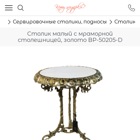
Ваш город - Москва,
угадали?
ня
Сервировочные столики, подносы
Столик м
ДА
НЕТ
Столик малый с мраморной
столешницей, золото BP-50205-D