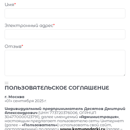
Имя
Электронный адрес
Отзыв
ПОЛЬЗОВАТЕЛЬСКОЕ СОГЛАШЕНИЕ
г. Москва
«01» сентября 2025 г.
Индивидуальный предприниматель Десятов Дмитрий
Александрович
(ИНН 773720376006, ОГРНИП
304770000123791), далее именуемый
«Администрация»
,
настоящим предлагает пользователю сети Интернет
(далее –
«Пользователь»
) использовать свой сайт,
расположенный по адресу
www.komupodarki.ru
(далее –