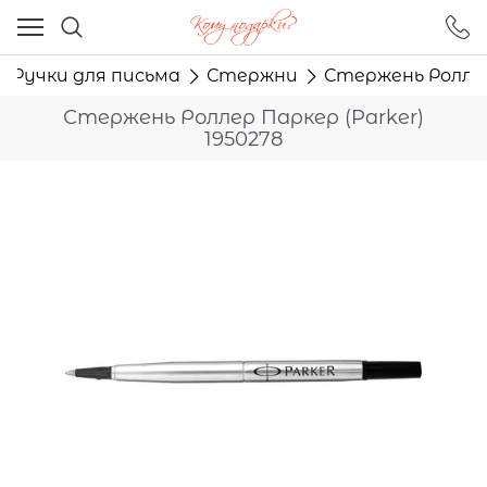
Ваш город - Москва,
угадали?
Ручки для письма
Стержни
Стержень Роллер 
ДА
НЕТ
Стержень Роллер Паркер (Parker)
1950278