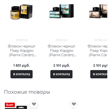
PC332-S3
PC332-L11
PC332-L10
Флакон чернил
Флакон чернил
Флакон чер
Пьер Карден
Пьер Карден
Пьер Кард
(Pierre Cardin)
(Pierre Cardin)
(Pierre Card
30мл, серия City
50мл, серия City
50мл, серия 
Fantasy PC332-S3
Fantasy PC332-L11
Fantasy PC33
1 851
 руб.
2 101
 руб.
2 101
 руб
В КОРЗИНУ
В КОРЗИНУ
В КОРЗИН
Похожие товары
Хит