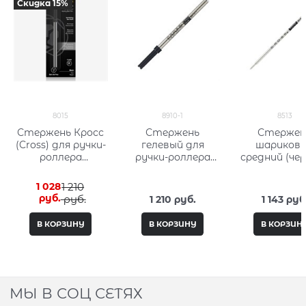
Скидка 15%
8015
8910-1
8513
Стержень Кросс
Стержень
Стержен
(Cross) для ручки-
гелевый для
шариков
роллера
ручки-роллера
средний (че
стандартный,
Century Classic,
Кросс (Cross)
тонкий, черный
Click тонкий
1 028
1 210
8015
(черный) Кросс
 руб.
 руб.
1 210
 руб.
1 143
 руб
(Cross) 8910-1
В КОРЗИНУ
В КОРЗИНУ
В КОРЗИН
МЫ В СОЦ СЕТЯХ