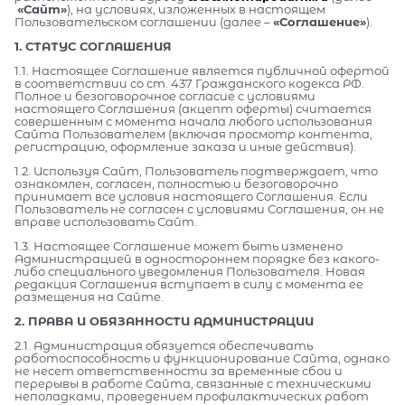
«Сайт»
), на условиях, изложенных в настоящем
Пользовательском соглашении (далее –
«Соглашение»
).
1. СТАТУС СОГЛАШЕНИЯ
1.1. Настоящее Соглашение является публичной офертой
в соответствии со ст. 437 Гражданского кодекса РФ.
Полное и безоговорочное согласие с условиями
настоящего Соглашения (акцепт оферты) считается
совершенным с момента начала любого использования
Сайта Пользователем (включая просмотр контента,
регистрацию, оформление заказа и иные действия).
1.2. Используя Сайт, Пользователь подтверждает, что
ознакомлен, согласен, полностью и безоговорочно
принимает все условия настоящего Соглашения. Если
Пользователь не согласен с условиями Соглашения, он не
вправе использовать Сайт.
1.3. Настоящее Соглашение может быть изменено
Администрацией в одностороннем порядке без какого-
либо специального уведомления Пользователя. Новая
редакция Соглашения вступает в силу с момента ее
размещения на Сайте.
2. ПРАВА И ОБЯЗАННОСТИ АДМИНИСТРАЦИИ
2.1. Администрация обязуется обеспечивать
работоспособность и функционирование Сайта, однако
не несет ответственности за временные сбои и
перерывы в работе Сайта, связанные с техническими
неполадками, проведением профилактических работ