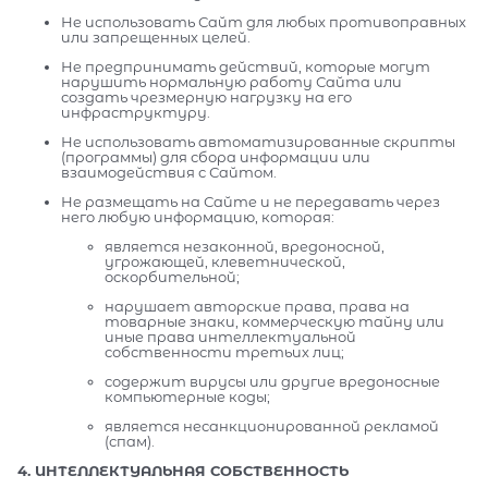
Не использовать Сайт для любых противоправных
или запрещенных целей.
Не предпринимать действий, которые могут
нарушить нормальную работу Сайта или
создать чрезмерную нагрузку на его
инфраструктуру.
Не использовать автоматизированные скрипты
(программы) для сбора информации или
взаимодействия с Сайтом.
Не размещать на Сайте и не передавать через
него любую информацию, которая:
является незаконной, вредоносной,
угрожающей, клеветнической,
оскорбительной;
нарушает авторские права, права на
товарные знаки, коммерческую тайну или
иные права интеллектуальной
собственности третьих лиц;
содержит вирусы или другие вредоносные
компьютерные коды;
является несанкционированной рекламой
(спам).
4. ИНТЕЛЛЕКТУАЛЬНАЯ СОБСТВЕННОСТЬ