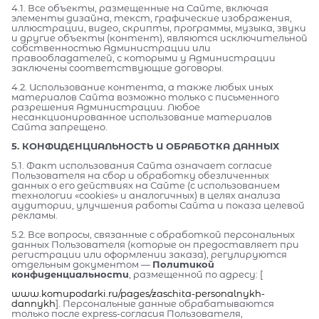
4.1. Все объекты, размещенные на Сайте, включая
элементы дизайна, текст, графические изображения,
иллюстрации, видео, скрипты, программы, музыка, звуки
и другие объекты (контент), являются исключительной
собственностью Администрации или
правообладателей, с которыми у Администрации
заключены соответствующие договоры.
4.2. Использование контента, а также любых иных
материалов Сайта возможно только с письменного
разрешения Администрации. Любое
несанкционированное использование материалов
Сайта запрещено.
5. КОНФИДЕНЦИАЛЬНОСТЬ И ОБРАБОТКА ДАННЫХ
5.1. Факт использования Сайта означает согласие
Пользователя на сбор и обработку обезличенных
данных о его действиях на Сайте (с использованием
технологии «cookies» и аналогичных) в целях анализа
аудитории, улучшения работы Сайта и показа целевой
рекламы.
5.2. Все вопросы, связанные с обработкой персональных
данных Пользователя (которые он предоставляет при
регистрации или оформлении заказа), регулируются
отдельным документом —
Политикой
конфиденциальности
, размещенной по адресу: [
www.komupodarki.ru/pages/zaschita-personalnykh-
dannykh
]. Персональные данные обрабатываются
только после express-согласия Пользователя,