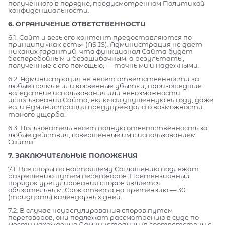
полученного в порядке, предусмотренном Политикой
конфиденциальности.
6. ОГРАНИЧЕНИЕ ОТВЕТСТВЕННОСТИ
6.1. Сайт и весь его контент предоставляются по
принципу «как есть» (AS IS). Администрация не дает
никаких гарантий, что функционал Сайта будет
бесперебойным и безошибочным, а результаты,
полученные с его помощью, — точными и надежными.
6.2. Администрация не несет ответственности за
любые прямые или косвенные убытки, произошедшие
вследствие использования или невозможности
использования Сайта, включая упущенную выгоду, даже
если Администрация предупреждала о возможности
такого ущерба.
6.3. Пользователь несет полную ответственность за
любые действия, совершенные им с использованием
Сайта.
7. ЗАКЛЮЧИТЕЛЬНЫЕ ПОЛОЖЕНИЯ
7.1. Все споры по настоящему Соглашению подлежат
разрешению путем переговоров. Претензионный
порядок урегулирования споров является
обязательным. Срок ответа на претензию — 30
(тридцать) календарных дней.
7.2. В случае неурегулирования споров путем
переговоров, они подлежат рассмотрению в суде по
месту нахождения Администрации (в соответствии с