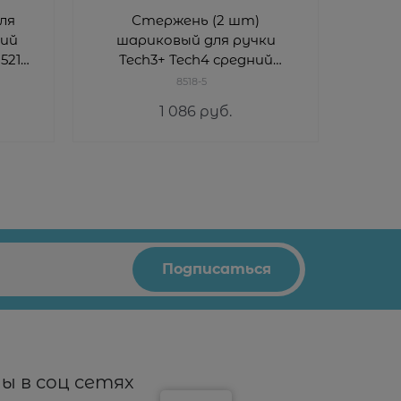
ля
Стержень (2 шт)
Стерж
ний
шариковый для ручки
8521
Tech3+ Tech4 средний
ста
(красный) Кросс (Cross) 8518-
8518-5
5
1 086
 руб.
1 210
ы в соц сетях