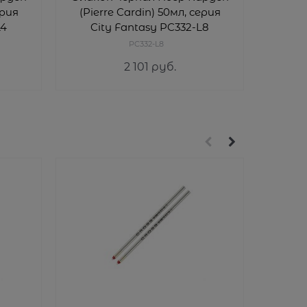
ерия
(Pierre Cardin) 50мл, серия
(Pie
L4
City Fantasy PC332-L8
Ci
PC332-L8
2 101
 руб.