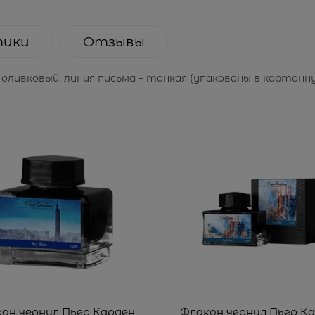
тики
Отзывы
ливковый, линия письма – тонкая (упакованы в картонну
он чернил Пьер Карден
Флакон чернил Пьер К