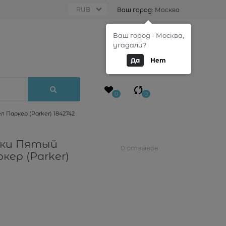
Ваш город:
Москва
Ваш город - Москва,
0
угадали?
Да
Нет
0
0
Паркер (Parker) 1842742
чки Пятый
0 отзывов
ер (Parker)