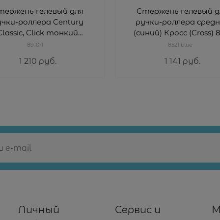
тержень гелевый для
Стержень гелевый д
учки-роллера Century
ручки-роллера сред
Classic, Click тонкий
(синий) Кросс (Cross) 
ный) Кросс (Cross) 8910-1
blue
8910-1
8521 blue
1 210
 руб.
1 141
 руб.
Личный
Сервис и
М