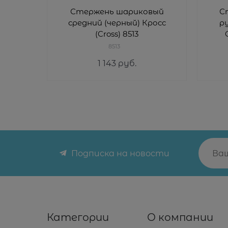
Стержень шариковый
С
средний (черный) Кросс
р
(Cross) 8513
(чер
8513
1 143
 руб.
Подписка на новости
Категории
О компании