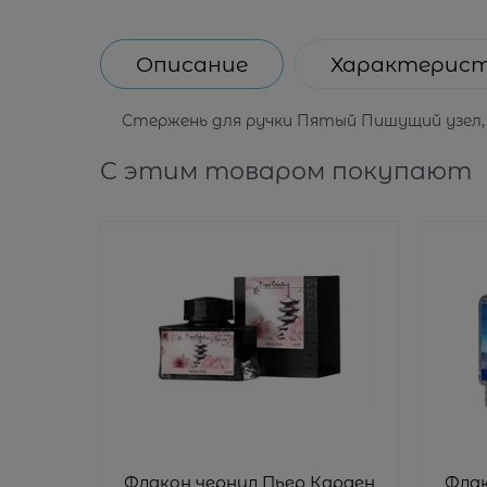
Описание
Характерис
Стержень для ручки Пятый Пишущий узел, о
С этим товаром покупают
Флакон чернил Пьер Карден
Флак