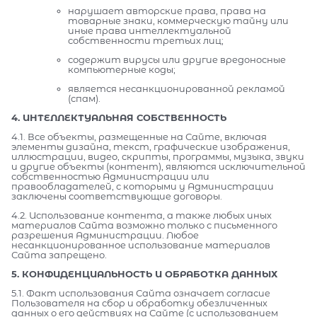
нарушает авторские права, права на
товарные знаки, коммерческую тайну или
иные права интеллектуальной
собственности третьих лиц;
содержит вирусы или другие вредоносные
компьютерные коды;
является несанкционированной рекламой
(спам).
4. ИНТЕЛЛЕКТУАЛЬНАЯ СОБСТВЕННОСТЬ
4.1. Все объекты, размещенные на Сайте, включая
элементы дизайна, текст, графические изображения,
иллюстрации, видео, скрипты, программы, музыка, звуки
и другие объекты (контент), являются исключительной
собственностью Администрации или
правообладателей, с которыми у Администрации
заключены соответствующие договоры.
4.2. Использование контента, а также любых иных
материалов Сайта возможно только с письменного
разрешения Администрации. Любое
несанкционированное использование материалов
Сайта запрещено.
5. КОНФИДЕНЦИАЛЬНОСТЬ И ОБРАБОТКА ДАННЫХ
5.1. Факт использования Сайта означает согласие
Пользователя на сбор и обработку обезличенных
данных о его действиях на Сайте (с использованием