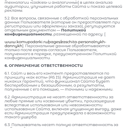
технологии «cookies» и аналогичных) в целях анализа
аудитории, улучшения работы Сайта и показа целевой
рекламы.
5.2. Все вопросы, связанные с обработкой персональных
данных Пользователя (которые он предоставляет при
регистрации или оформлении заказа), регулируются
отдельным документом —
Политикой
конфиденциальности
, размещенной по адресу: [
www.komupodarki.ru/pages/zaschita-personalnykh-
dannykh
]. Персональные данные обрабатываются
только после express-согласия Пользователя,
полученного в порядке, предусмотренном Политикой
конфиденциальности.
6. ОГРАНИЧЕНИЕ ОТВЕТСТВЕННОСТИ
6.1. Сайт и весь его контент предоставляются по
принципу «как есть» (AS IS). Администрация не дает
никаких гарантий, что функционал Сайта будет
бесперебойным и безошибочным, а результаты,
полученные с его помощью, — точными и надежными.
6.2. Администрация не несет ответственности за
любые прямые или косвенные убытки, произошедшие
вследствие использования или невозможности
использования Сайта, включая упущенную выгоду, даже
если Администрация предупреждала о возможности
такого ущерба.
6.3. Пользователь несет полную ответственность за