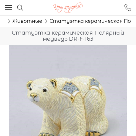
Ваш город - Москва,
угадали?
ки
Животные
Статуэтка керамическая Поляр
ДА
НЕТ
Статуэтка керамическая Полярный
медведь DR-F-163