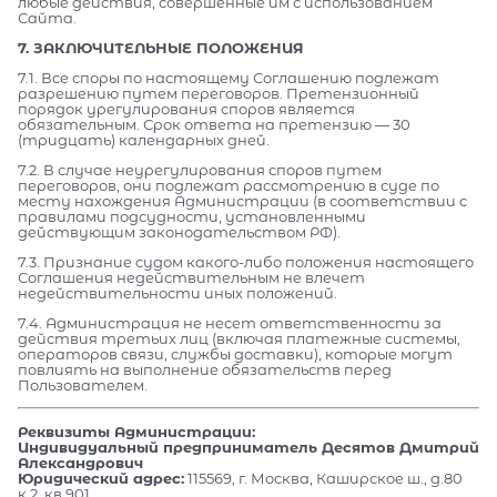
любые действия, совершенные им с использованием
Сайта.
7. ЗАКЛЮЧИТЕЛЬНЫЕ ПОЛОЖЕНИЯ
7.1. Все споры по настоящему Соглашению подлежат
разрешению путем переговоров. Претензионный
порядок урегулирования споров является
обязательным. Срок ответа на претензию — 30
(тридцать) календарных дней.
7.2. В случае неурегулирования споров путем
переговоров, они подлежат рассмотрению в суде по
месту нахождения Администрации (в соответствии с
правилами подсудности, установленными
действующим законодательством РФ).
7.3. Признание судом какого-либо положения настоящего
Соглашения недействительным не влечет
недействительности иных положений.
7.4. Администрация не несет ответственности за
действия третьих лиц (включая платежные системы,
операторов связи, службы доставки), которые могут
повлиять на выполнение обязательств перед
Пользователем.
Реквизиты Администрации:
Индивидуальный предприниматель Десятов Дмитрий
Александрович
Юридический адрес:
115569, г. Москва, Каширское ш., д.80
к.2, кв.901