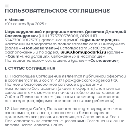
ПОЛЬЗОВАТЕЛЬСКОЕ СОГЛАШЕНИЕ
г. Москва
«01» сентября 2025 г.
Индивидуальный предприниматель Десятов Дмитрий
Александрович
(ИНН 773720376006, ОГРНИП
304770000123791), далее именуемый
«Администрация»
,
настоящим предлагает пользователю сети Интернет
(далее –
«Пользователь»
) использовать свой сайт,
расположенный по адресу
www.komupodarki.ru
(далее –
«Сайт»
), на условиях, изложенных в настоящем
Пользовательском соглашении (далее –
«Соглашение»
).
1. СТАТУС СОГЛАШЕНИЯ
1.1. Настоящее Соглашение является публичной офертой
в соответствии со ст. 437 Гражданского кодекса РФ.
Полное и безоговорочное согласие с условиями
настоящего Соглашения (акцепт оферты) считается
совершенным с момента начала любого использования
Сайта Пользователем (включая просмотр контента,
регистрацию, оформление заказа и иные действия).
1.2. Используя Сайт, Пользователь подтверждает, что
ознакомлен, согласен, полностью и безоговорочно
принимает все условия настоящего Соглашения. Если
Пользователь не согласен с условиями Соглашения, он не
вправе использовать Сайт.