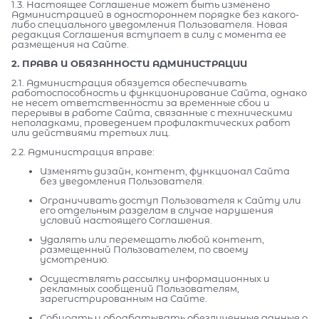
1.3. Настоящее Соглашение может быть изменено
Администрацией в одностороннем порядке без какого-
либо специального уведомления Пользователя. Новая
редакция Соглашения вступает в силу с момента ее
размещения на Сайте.
2. ПРАВА И ОБЯЗАННОСТИ АДМИНИСТРАЦИИ
2.1. Администрация обязуется обеспечивать
работоспособность и функционирование Сайта, однако
не несет ответственности за временные сбои и
перерывы в работе Сайта, связанные с техническими
неполадками, проведением профилактических работ
или действиями третьих лиц.
2.2. Администрация вправе:
Изменять дизайн, контент, функционал Сайта
без уведомления Пользователя.
Ограничивать доступ Пользователя к Сайту или
его отдельным разделам в случае нарушения
условий настоящего Соглашения.
Удалять или перемещать любой контент,
размещенный Пользователем, по своему
усмотрению.
Осуществлять рассылку информационных и
рекламных сообщений Пользователям,
зарегистрированным на Сайте.
Собирать и обрабатывать обезличенные данные о