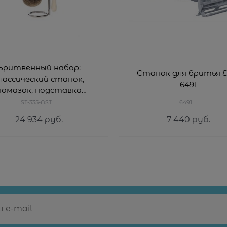
Бритвенный набор:
Станок для бритья E
лассический станок,
6491
помазок, подставка
Mondial ST-335-AST
ST-335-AST
6491
24 934
 руб.
7 440
 руб.