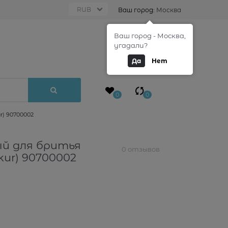
Ваш город:
Москва
Ваш город - Москва,
0
угадали?
Да
Нет
0
0
r) 90700002
ый для бритья
0 отзывов
kur) 90700002