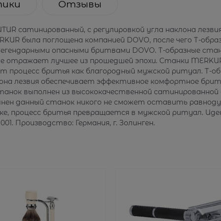
тики
Отзывы
TUR сатинированный, с регулировкой угла наклона лезви
MERKUR была поглощена компанией DOVO, после чего Т-об
легендарными опасными бритвами DOVO. Т-образные стан
 все отражает лучшее из прошедшей эпохи. Станки MERK
ют процесс бритья как благородный мужской ритуал. Т-
клона лезвия обеспечивает эффективное комфортное брит
 Станок выполнен из высококачественной сатинированно
нен данный станок никого не сможет оставить равноду
е, процесс бритья превращается в мужской ритуал. Иде
1. Производство: Германия, г. Золинген.