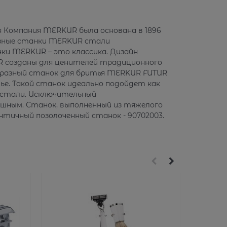
я Компания MERKUR была основана в 1896
разные станки MERKUR стали
ки MERKUR – это классика. Дизайн
UR созданы для ценителей традиционного
образный станок для бритья MERKUR FUTUR
ье. Такой станок идеально подойдет как
й стали. Исключительный
шным. Станок, выполненный из тяжелого
нтичный позолоченный станок - 90702003.