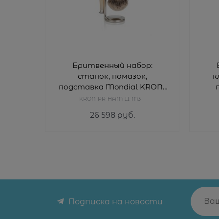
Бритвенный набор:
станок, помазок,
к
подставка Mondial KRON-
PR-HAM-II-M3
KRON-PR-HAM-II-M3
26 598
 руб.
Подписка на новости