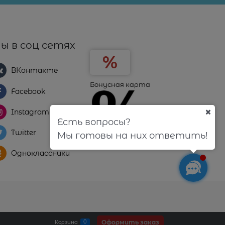
ы в соц сетях
ВКонтакте
Бонусная карта
Facebook
Instagram
Есть вопросы?
Twitter
Мы готовы на них ответить!
Одноклассники
Оформить заказ
0
Корзина