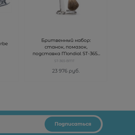
Бритвенный набор:
Б
rbe
станок, помазок,
подставка Mondial ST-365-
подст
BMT
ST-365-BMT
23 976
 руб.