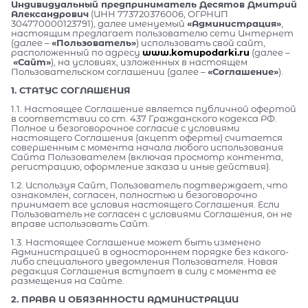
Индивидуальный предприниматель Десятов Дмитрий
Александрович
(ИНН 773720376006, ОГРНИП
304770000123791), далее именуемый
«Администрация»
,
настоящим предлагает пользователю сети Интернет
(далее –
«Пользователь»
) использовать свой сайт,
расположенный по адресу
www.komupodarki.ru
(далее –
«Сайт»
), на условиях, изложенных в настоящем
Пользовательском соглашении (далее –
«Соглашение»
).
1. СТАТУС СОГЛАШЕНИЯ
1.1. Настоящее Соглашение является публичной офертой
в соответствии со ст. 437 Гражданского кодекса РФ.
Полное и безоговорочное согласие с условиями
настоящего Соглашения (акцепт оферты) считается
совершенным с момента начала любого использования
Сайта Пользователем (включая просмотр контента,
регистрацию, оформление заказа и иные действия).
1.2. Используя Сайт, Пользователь подтверждает, что
ознакомлен, согласен, полностью и безоговорочно
принимает все условия настоящего Соглашения. Если
Пользователь не согласен с условиями Соглашения, он не
вправе использовать Сайт.
1.3. Настоящее Соглашение может быть изменено
Администрацией в одностороннем порядке без какого-
либо специального уведомления Пользователя. Новая
редакция Соглашения вступает в силу с момента ее
размещения на Сайте.
2. ПРАВА И ОБЯЗАННОСТИ АДМИНИСТРАЦИИ