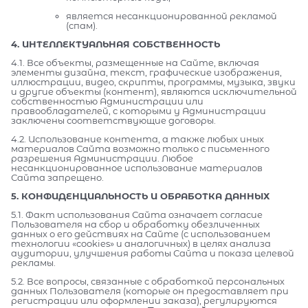
является несанкционированной рекламой
(спам).
4. ИНТЕЛЛЕКТУАЛЬНАЯ СОБСТВЕННОСТЬ
4.1. Все объекты, размещенные на Сайте, включая
элементы дизайна, текст, графические изображения,
иллюстрации, видео, скрипты, программы, музыка, звуки
и другие объекты (контент), являются исключительной
собственностью Администрации или
правообладателей, с которыми у Администрации
заключены соответствующие договоры.
4.2. Использование контента, а также любых иных
материалов Сайта возможно только с письменного
разрешения Администрации. Любое
несанкционированное использование материалов
Сайта запрещено.
5. КОНФИДЕНЦИАЛЬНОСТЬ И ОБРАБОТКА ДАННЫХ
5.1. Факт использования Сайта означает согласие
Пользователя на сбор и обработку обезличенных
данных о его действиях на Сайте (с использованием
технологии «cookies» и аналогичных) в целях анализа
аудитории, улучшения работы Сайта и показа целевой
рекламы.
5.2. Все вопросы, связанные с обработкой персональных
данных Пользователя (которые он предоставляет при
регистрации или оформлении заказа), регулируются