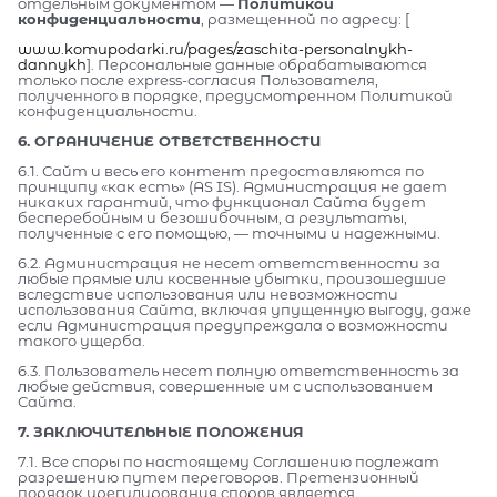
отдельным документом —
Политикой
конфиденциальности
, размещенной по адресу: [
www.komupodarki.ru/pages/zaschita-personalnykh-
dannykh
]. Персональные данные обрабатываются
только после express-согласия Пользователя,
полученного в порядке, предусмотренном Политикой
конфиденциальности.
6. ОГРАНИЧЕНИЕ ОТВЕТСТВЕННОСТИ
6.1. Сайт и весь его контент предоставляются по
принципу «как есть» (AS IS). Администрация не дает
никаких гарантий, что функционал Сайта будет
бесперебойным и безошибочным, а результаты,
полученные с его помощью, — точными и надежными.
6.2. Администрация не несет ответственности за
любые прямые или косвенные убытки, произошедшие
вследствие использования или невозможности
использования Сайта, включая упущенную выгоду, даже
если Администрация предупреждала о возможности
такого ущерба.
6.3. Пользователь несет полную ответственность за
любые действия, совершенные им с использованием
Сайта.
7. ЗАКЛЮЧИТЕЛЬНЫЕ ПОЛОЖЕНИЯ
7.1. Все споры по настоящему Соглашению подлежат
разрешению путем переговоров. Претензионный
порядок урегулирования споров является