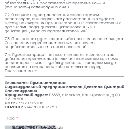
обязательным. Срок ответа на претензию — 30
(тридцать) календарных дней.
7.2. В случае неурегулирования споров путем
переговоров, они подлежат рассмотрению в суде по
месту нахождения Администрации (в соответствии с
правилами подсудности, установленными
действующим законодательством РФ).
7.3. Признание судом какого-либо положения настоящего
Соглашения недействительным не влечет
недействительности иных положений.
7.4. Администрация не несет ответственности за
действия третьих лиц (включая платежные системы,
операторов связи, службы доставки), которые могут
повлиять на выполнение обязательств перед
Пользователем.
Реквизиты Администрации:
Индивидуальный предприниматель Десятов Дмитрий
Александрович
Юридический адрес:
115569, г. Москва, Каширское ш., д.80
к.2, кв.901
ИНН:
773720376006
ОГРНИП:
304770000123791
Код