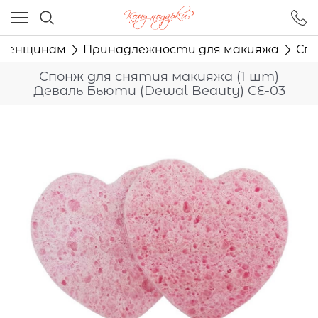
Ваш город - Москва,
угадали?
Женщинам
Принадлежности для макияжа
Спо
ДА
НЕТ
Спонж для снятия макияжа (1 шт)
Деваль Бьюти (Dewal Beauty) CE-03