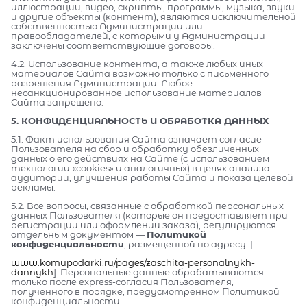
иллюстрации, видео, скрипты, программы, музыка, звуки
и другие объекты (контент), являются исключительной
собственностью Администрации или
правообладателей, с которыми у Администрации
заключены соответствующие договоры.
4.2. Использование контента, а также любых иных
материалов Сайта возможно только с письменного
разрешения Администрации. Любое
несанкционированное использование материалов
Сайта запрещено.
5. КОНФИДЕНЦИАЛЬНОСТЬ И ОБРАБОТКА ДАННЫХ
5.1. Факт использования Сайта означает согласие
Пользователя на сбор и обработку обезличенных
данных о его действиях на Сайте (с использованием
технологии «cookies» и аналогичных) в целях анализа
аудитории, улучшения работы Сайта и показа целевой
рекламы.
5.2. Все вопросы, связанные с обработкой персональных
данных Пользователя (которые он предоставляет при
регистрации или оформлении заказа), регулируются
отдельным документом —
Политикой
конфиденциальности
, размещенной по адресу: [
www.komupodarki.ru/pages/zaschita-personalnykh-
dannykh
]. Персональные данные обрабатываются
только после express-согласия Пользователя,
полученного в порядке, предусмотренном Политикой
конфиденциальности.