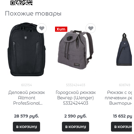
Похожие товары
Хит
602154
5332424403
606749
Деловой рюкзак
Городской рюкзак
Рюкзак с о
Altmont
Венгер (Wenger)
плечевым ре
ProfesSional
5332424403
Викторин
Essential Laptop
(Victorino
Викторинокс
Altmont Orig
28 579
 руб.
2 590
 руб.
15 652
 ру
(Victorinox) 602154
606749
В КОРЗИНУ
В КОРЗИНУ
В КОРЗИН