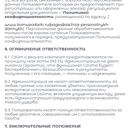
5.2. Все вопросы, связанные с обработкой персональных
данных Пользователя (которые он предоставляет при
регистрации или оформлении заказа), регулируются
отдельным документом —
Политикой
конфиденциальности
, размещенной по адресу: [
www.komupodarki.ru/pages/zaschita-personalnykh-
dannykh
]. Персональные данные обрабатываются
только после express-согласия Пользователя,
полученного в порядке, предусмотренном Политикой
конфиденциальности.
6. ОГРАНИЧЕНИЕ ОТВЕТСТВЕННОСТИ
6.1. Сайт и весь его контент предоставляются по
принципу «как есть» (AS IS). Администрация не дает
никаких гарантий, что функционал Сайта будет
бесперебойным и безошибочным, а результаты,
полученные с его помощью, — точными и надежными.
6.2. Администрация не несет ответственности за
любые прямые или косвенные убытки, произошедшие
вследствие использования или невозможности
использования Сайта, включая упущенную выгоду, даже
если Администрация предупреждала о возможности
такого ущерба.
6.3. Пользователь несет полную ответственность за
любые действия, совершенные им с использованием
Сайта.
7. ЗАКЛЮЧИТЕЛЬНЫЕ ПОЛОЖЕНИЯ