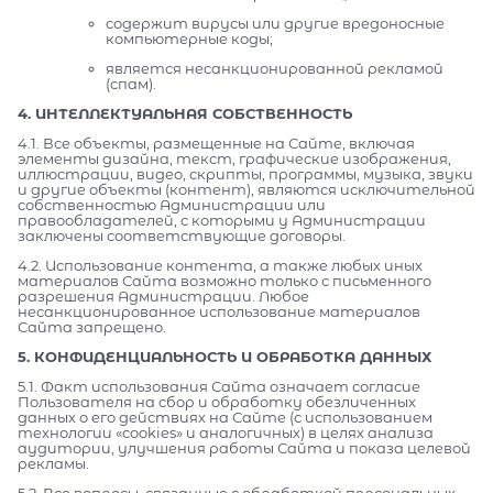
содержит вирусы или другие вредоносные
компьютерные коды;
является несанкционированной рекламой
(спам).
4. ИНТЕЛЛЕКТУАЛЬНАЯ СОБСТВЕННОСТЬ
4.1. Все объекты, размещенные на Сайте, включая
элементы дизайна, текст, графические изображения,
иллюстрации, видео, скрипты, программы, музыка, звуки
и другие объекты (контент), являются исключительной
собственностью Администрации или
правообладателей, с которыми у Администрации
заключены соответствующие договоры.
4.2. Использование контента, а также любых иных
материалов Сайта возможно только с письменного
разрешения Администрации. Любое
несанкционированное использование материалов
Сайта запрещено.
5. КОНФИДЕНЦИАЛЬНОСТЬ И ОБРАБОТКА ДАННЫХ
5.1. Факт использования Сайта означает согласие
Пользователя на сбор и обработку обезличенных
данных о его действиях на Сайте (с использованием
технологии «cookies» и аналогичных) в целях анализа
аудитории, улучшения работы Сайта и показа целевой
рекламы.