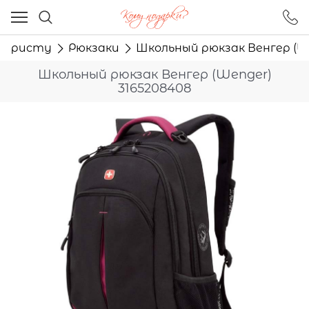
Ваш город - Москва,
угадали?
Туристу
Рюкзаки
Школьный рюкзак Венгер (We
ДА
НЕТ
Школьный рюкзак Венгер (Wenger)
3165208408