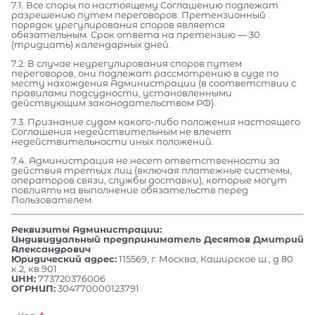
7.1. Все споры по настоящему Соглашению подлежат
разрешению путем переговоров. Претензионный
порядок урегулирования споров является
обязательным. Срок ответа на претензию — 30
(тридцать) календарных дней.
7.2. В случае неурегулирования споров путем
переговоров, они подлежат рассмотрению в суде по
месту нахождения Администрации (в соответствии с
правилами подсудности, установленными
действующим законодательством РФ).
7.3. Признание судом какого-либо положения настоящего
Соглашения недействительным не влечет
недействительности иных положений.
7.4. Администрация не несет ответственности за
действия третьих лиц (включая платежные системы,
операторов связи, службы доставки), которые могут
повлиять на выполнение обязательств перед
Пользователем.
Реквизиты Администрации:
Индивидуальный предприниматель Десятов Дмитрий
Александрович
Юридический адрес:
115569, г. Москва, Каширское ш., д.80
к.2, кв.901
ИНН:
773720376006
ОГРНИП:
304770000123791