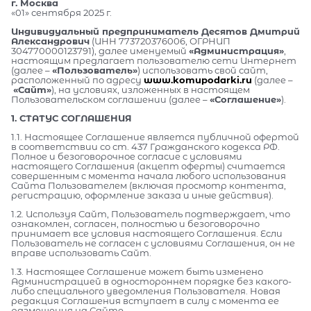
г. Москва
«01» сентября 2025 г.
Индивидуальный предприниматель Десятов Дмитрий
Александрович
(ИНН 773720376006, ОГРНИП
304770000123791), далее именуемый
«Администрация»
,
настоящим предлагает пользователю сети Интернет
(далее –
«Пользователь»
) использовать свой сайт,
расположенный по адресу
www.komupodarki.ru
(далее –
«Сайт»
), на условиях, изложенных в настоящем
Пользовательском соглашении (далее –
«Соглашение»
).
1. СТАТУС СОГЛАШЕНИЯ
1.1. Настоящее Соглашение является публичной офертой
в соответствии со ст. 437 Гражданского кодекса РФ.
Полное и безоговорочное согласие с условиями
настоящего Соглашения (акцепт оферты) считается
совершенным с момента начала любого использования
Сайта Пользователем (включая просмотр контента,
регистрацию, оформление заказа и иные действия).
1.2. Используя Сайт, Пользователь подтверждает, что
ознакомлен, согласен, полностью и безоговорочно
принимает все условия настоящего Соглашения. Если
Пользователь не согласен с условиями Соглашения, он не
вправе использовать Сайт.
1.3. Настоящее Соглашение может быть изменено
Администрацией в одностороннем порядке без какого-
либо специального уведомления Пользователя. Новая
редакция Соглашения вступает в силу с момента ее
размещения на Сайте.