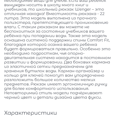
необходимые вещи для учебы. Если ваш ребёнок
вынужден носить в школу много книг и
учебников, то школьный рюкзак Wenger – это
отличная находка! Вместимость рюкзака - 22
литра. Эта модель выполнена из прочного
полиэстера, препятствующего проникновению
влаги. С таким рюкзаком вы можете не
беспокоиться за состояние учебников вашего
ребёнка при попадании воды. Также эта модель
оснащена системой поддержки спины Comfort Fit,
благодаря которой осанка вашего ребёнка
будет формироваться правильно. Особенно это
необходимо подросткам, чья опорно-
двигательная система находится в постоянном
развитии и формировании. Два боковых кармана
из эластичной сетки предназначены для
хранения бутылок воды. Карман-органайзер и
кольцо для ключей помогут вам упорядоченно
разлоложить большое количество мелких
предметов. Рюкзак имеет эргономичную ручку
для более комфортного использования.
Неповторимый стиль модели подчёркивают
черный цвет и детали дизайна цвета фукси.
Характеристики