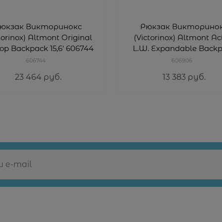
юкзак Викторинокс
Рюкзак Викторино
torinox) Altmont Original
(Victorinox) Altmont Ac
op Backpack 15,6' 606744
L.W. Expandable Back
606906
606744
606906
23 464
 руб.
13 383
 руб.