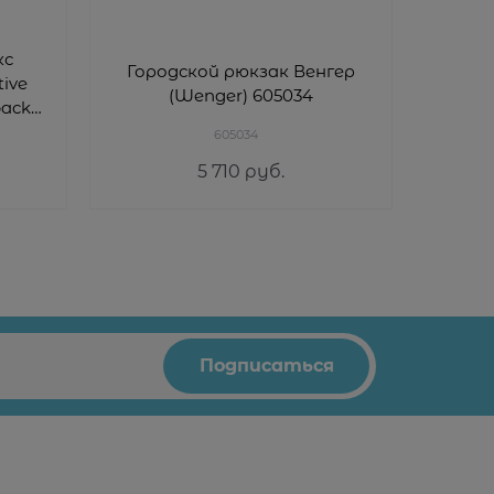
кс
Рю
Городской рюкзак Венгер
tive
(Vict
(Wenger) 605034
pack
Sli
605034
5 710
 руб.