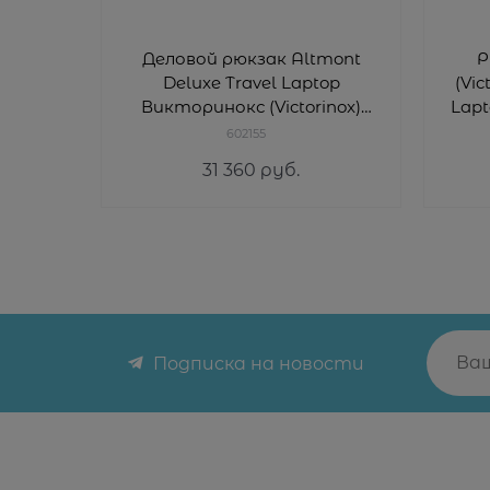
Деловой рюкзак Altmont
Р
Deluxe Travel Laptop
(Vic
Викторинокс (Victorinox)
Lapt
602155
602155
31 360
 руб.
Подписка на новости