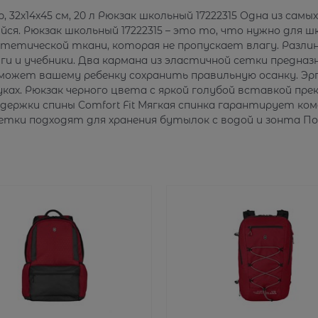
 32х14х45 см, 20 л Рюкзак школьный 17222315 Одна из сам
ся. Рюкзак школьный 17222315 – это то, что нужно для ш
нтетической ткани, которая не пропускает влагу. Разлин
 и учебники. Два кармана из эластичной сетки предназн
оможет вашему ребенку сохранить правильную осанку. Э
руках. Рюкзак черного цвета с яркой голубой вставкой пр
держки спины Comfort Fit Мягкая спинка гарантирует к
тки подходят для хранения бутылок с водой и зонта Поли