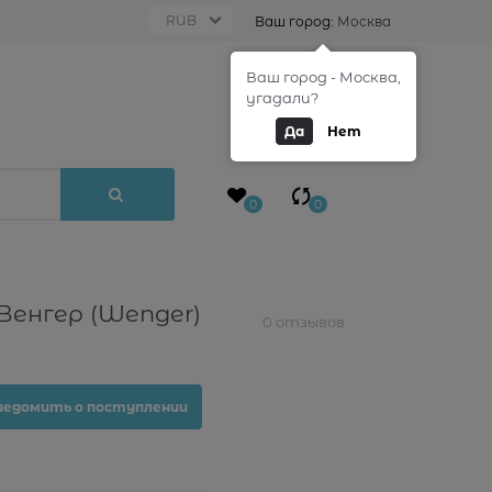
Ваш город:
Москва
Ваш город - Москва,
0
угадали?
Да
Нет
0
0
Венгер (Wenger)
0 отзывов
ведомить о поступлении