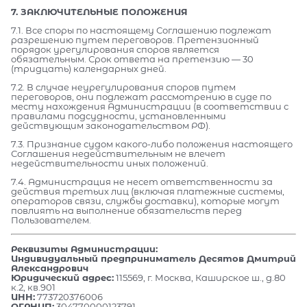
7. ЗАКЛЮЧИТЕЛЬНЫЕ ПОЛОЖЕНИЯ
7.1. Все споры по настоящему Соглашению подлежат
разрешению путем переговоров. Претензионный
порядок урегулирования споров является
обязательным. Срок ответа на претензию — 30
(тридцать) календарных дней.
7.2. В случае неурегулирования споров путем
переговоров, они подлежат рассмотрению в суде по
месту нахождения Администрации (в соответствии с
правилами подсудности, установленными
действующим законодательством РФ).
7.3. Признание судом какого-либо положения настоящего
Соглашения недействительным не влечет
недействительности иных положений.
7.4. Администрация не несет ответственности за
действия третьих лиц (включая платежные системы,
операторов связи, службы доставки), которые могут
повлиять на выполнение обязательств перед
Пользователем.
Реквизиты Администрации:
Индивидуальный предприниматель Десятов Дмитрий
Александрович
Юридический адрес:
115569, г. Москва, Каширское ш., д.80
к.2, кв.901
ИНН:
773720376006
ОГРНИП:
304770000123791