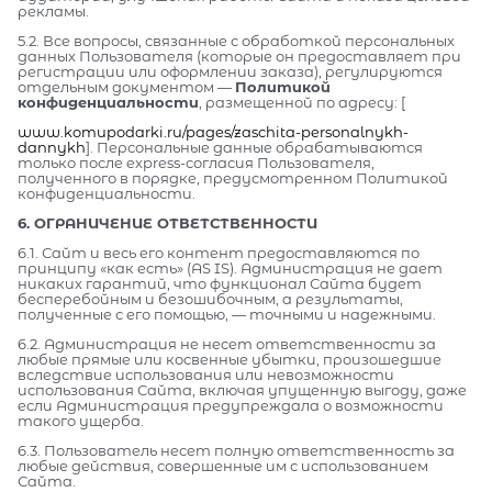
рекламы.
5.2. Все вопросы, связанные с обработкой персональных
данных Пользователя (которые он предоставляет при
регистрации или оформлении заказа), регулируются
отдельным документом —
Политикой
конфиденциальности
, размещенной по адресу: [
www.komupodarki.ru/pages/zaschita-personalnykh-
dannykh
]. Персональные данные обрабатываются
только после express-согласия Пользователя,
полученного в порядке, предусмотренном Политикой
конфиденциальности.
6. ОГРАНИЧЕНИЕ ОТВЕТСТВЕННОСТИ
6.1. Сайт и весь его контент предоставляются по
принципу «как есть» (AS IS). Администрация не дает
никаких гарантий, что функционал Сайта будет
бесперебойным и безошибочным, а результаты,
полученные с его помощью, — точными и надежными.
6.2. Администрация не несет ответственности за
любые прямые или косвенные убытки, произошедшие
вследствие использования или невозможности
использования Сайта, включая упущенную выгоду, даже
если Администрация предупреждала о возможности
такого ущерба.
6.3. Пользователь несет полную ответственность за
любые действия, совершенные им с использованием
Сайта.