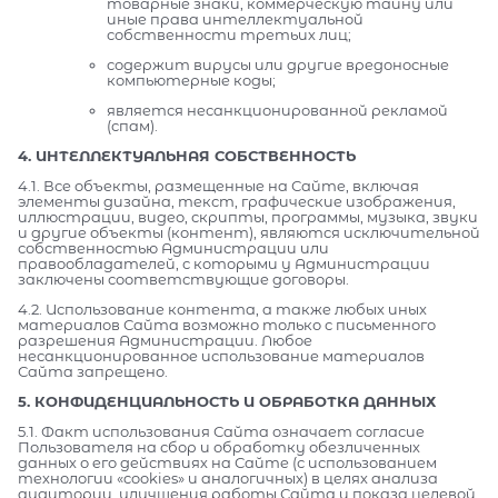
товарные знаки, коммерческую тайну или
иные права интеллектуальной
собственности третьих лиц;
содержит вирусы или другие вредоносные
компьютерные коды;
является несанкционированной рекламой
(спам).
4. ИНТЕЛЛЕКТУАЛЬНАЯ СОБСТВЕННОСТЬ
4.1. Все объекты, размещенные на Сайте, включая
элементы дизайна, текст, графические изображения,
иллюстрации, видео, скрипты, программы, музыка, звуки
и другие объекты (контент), являются исключительной
собственностью Администрации или
правообладателей, с которыми у Администрации
заключены соответствующие договоры.
4.2. Использование контента, а также любых иных
материалов Сайта возможно только с письменного
разрешения Администрации. Любое
несанкционированное использование материалов
Сайта запрещено.
5. КОНФИДЕНЦИАЛЬНОСТЬ И ОБРАБОТКА ДАННЫХ
5.1. Факт использования Сайта означает согласие
Пользователя на сбор и обработку обезличенных
данных о его действиях на Сайте (с использованием
технологии «cookies» и аналогичных) в целях анализа
аудитории, улучшения работы Сайта и показа целевой