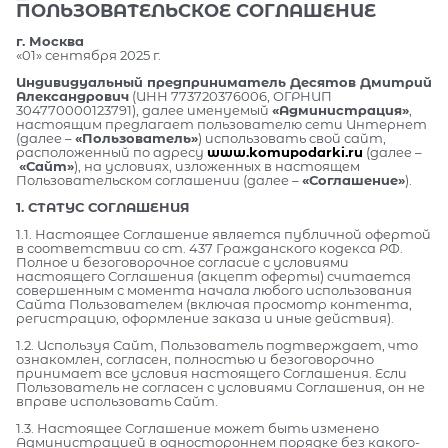
ПОЛЬЗОВАТЕЛЬСКОЕ СОГЛАШЕНИЕ
г. Москва
«01» сентября 2025 г.
Индивидуальный предприниматель Десятов Дмитрий
Александрович
(ИНН 773720376006, ОГРНИП
304770000123791), далее именуемый
«Администрация»
,
настоящим предлагает пользователю сети Интернет
(далее –
«Пользователь»
) использовать свой сайт,
расположенный по адресу
www.komupodarki.ru
(далее –
«Сайт»
), на условиях, изложенных в настоящем
Пользовательском соглашении (далее –
«Соглашение»
).
1. СТАТУС СОГЛАШЕНИЯ
1.1. Настоящее Соглашение является публичной офертой
в соответствии со ст. 437 Гражданского кодекса РФ.
Полное и безоговорочное согласие с условиями
настоящего Соглашения (акцепт оферты) считается
совершенным с момента начала любого использования
Сайта Пользователем (включая просмотр контента,
регистрацию, оформление заказа и иные действия).
1.2. Используя Сайт, Пользователь подтверждает, что
ознакомлен, согласен, полностью и безоговорочно
принимает все условия настоящего Соглашения. Если
Пользователь не согласен с условиями Соглашения, он не
вправе использовать Сайт.
1.3. Настоящее Соглашение может быть изменено
Администрацией в одностороннем порядке без какого-