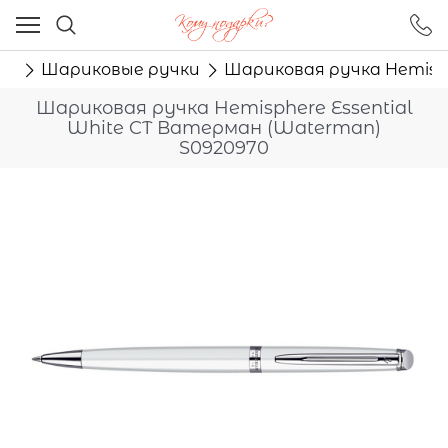
Ваш город - Москва,
угадали?
ма
Шариковые ручки
Шариковая ручка Hemisph
ДА
НЕТ
Шариковая ручка Hemisphere Essential
White CT Ватерман (Waterman)
S0920970