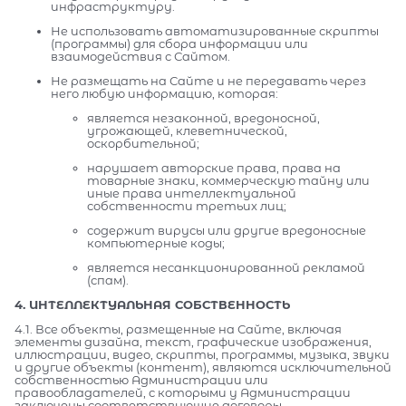
инфраструктуру.
Не использовать автоматизированные скрипты
(программы) для сбора информации или
взаимодействия с Сайтом.
Не размещать на Сайте и не передавать через
него любую информацию, которая:
является незаконной, вредоносной,
угрожающей, клеветнической,
оскорбительной;
нарушает авторские права, права на
товарные знаки, коммерческую тайну или
иные права интеллектуальной
собственности третьих лиц;
содержит вирусы или другие вредоносные
компьютерные коды;
является несанкционированной рекламой
(спам).
4. ИНТЕЛЛЕКТУАЛЬНАЯ СОБСТВЕННОСТЬ
4.1. Все объекты, размещенные на Сайте, включая
элементы дизайна, текст, графические изображения,
иллюстрации, видео, скрипты, программы, музыка, звуки
и другие объекты (контент), являются исключительной
собственностью Администрации или
правообладателей, с которыми у Администрации
заключены соответствующие договоры.