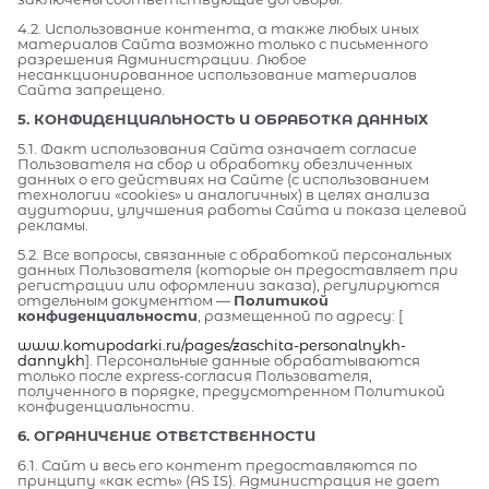
4.2. Использование контента, а также любых иных
материалов Сайта возможно только с письменного
разрешения Администрации. Любое
несанкционированное использование материалов
Сайта запрещено.
5. КОНФИДЕНЦИАЛЬНОСТЬ И ОБРАБОТКА ДАННЫХ
5.1. Факт использования Сайта означает согласие
Пользователя на сбор и обработку обезличенных
данных о его действиях на Сайте (с использованием
технологии «cookies» и аналогичных) в целях анализа
аудитории, улучшения работы Сайта и показа целевой
рекламы.
5.2. Все вопросы, связанные с обработкой персональных
данных Пользователя (которые он предоставляет при
регистрации или оформлении заказа), регулируются
отдельным документом —
Политикой
конфиденциальности
, размещенной по адресу: [
www.komupodarki.ru/pages/zaschita-personalnykh-
dannykh
]. Персональные данные обрабатываются
только после express-согласия Пользователя,
полученного в порядке, предусмотренном Политикой
конфиденциальности.
6. ОГРАНИЧЕНИЕ ОТВЕТСТВЕННОСТИ
6.1. Сайт и весь его контент предоставляются по
принципу «как есть» (AS IS). Администрация не дает