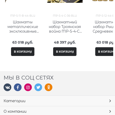
MP-S-11-B-44-BLU
MP-S-4-C-36-BLU
MP-S-12-44-B
Шахматы
Шахматный
Шахматн
металлические
набор Троянская
набор Рыц
эксклюзивные
война MP-S-4-C-
Средневеко
Греко-Романский
36-BLU
MP-S-12-44
Период MP-S-11-B-
63 018
 руб.
48 397
 руб.
63 018
 ру
44-BLU
В КОРЗИНУ
В КОРЗИНУ
В КОРЗИН
МЫ В СОЦ СЕТЯХ
Категории
О компании