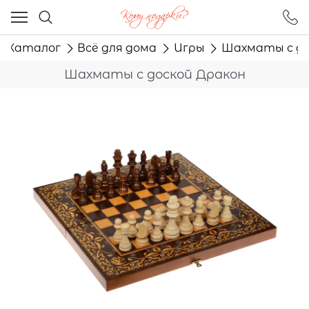
Ваш город - Москва,
угадали?
Каталог
Всё для дома
Игры
Шахматы с до
ДА
НЕТ
Шахматы с доской Дракон