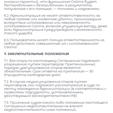
никаких гарантий, что функционал Сайта будет
бесперебойным и безошибочным, а результаты,
полученные с его помощью, — точными и надежными.
6.2. Администрация не несет ответственности за
любые прямые или косвенные убытки, произошедшие
вследствие использования или невозможности
использования Сайта, включая упущенную выгоду, даже
если Администрация предупреждала о возможности
такого ущерба.
6.3. Пользователь несет полную ответственность за
любые действия, совершенные им с использованием
Сайта.
7. ЗАКЛЮЧИТЕЛЬНЫЕ ПОЛОЖЕНИЯ
7.1. Все споры по настоящему Соглашению подлежат
разрешению путем переговоров. Претензионный
порядок урегулирования споров является
обязательным. Срок ответа на претензию — 30
(тридцать) календарных дней.
7.2. В случае неурегулирования споров путем
переговоров, они подлежат рассмотрению в суде по
месту нахождения Администрации (в соответствии с
правилами подсудности, установленными
действующим законодательством РФ).
7.3. Признание судом какого-либо положения настоящего
Соглашения недействительным не влечет
недействительности иных положений.