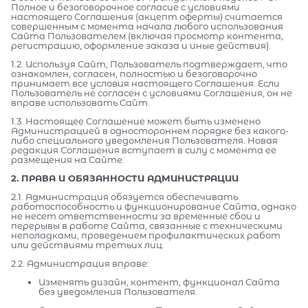
Полное и безоговорочное согласие с условиями
настоящего Соглашения (акцепт оферты) считается
совершенным с момента начала любого использования
Сайта Пользователем (включая просмотр контента,
регистрацию, оформление заказа и иные действия).
1.2. Используя Сайт, Пользователь подтверждает, что
ознакомлен, согласен, полностью и безоговорочно
принимает все условия настоящего Соглашения. Если
Пользователь не согласен с условиями Соглашения, он не
вправе использовать Сайт.
1.3. Настоящее Соглашение может быть изменено
Администрацией в одностороннем порядке без какого-
либо специального уведомления Пользователя. Новая
редакция Соглашения вступает в силу с момента ее
размещения на Сайте.
2. ПРАВА И ОБЯЗАННОСТИ АДМИНИСТРАЦИИ
2.1. Администрация обязуется обеспечивать
работоспособность и функционирование Сайта, однако
не несет ответственности за временные сбои и
перерывы в работе Сайта, связанные с техническими
неполадками, проведением профилактических работ
или действиями третьих лиц.
2.2. Администрация вправе:
Изменять дизайн, контент, функционал Сайта
без уведомления Пользователя.