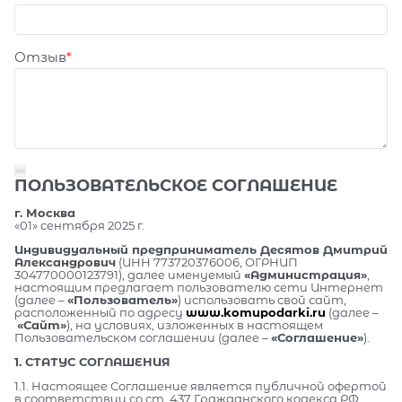
Отзыв
ПОЛЬЗОВАТЕЛЬСКОЕ СОГЛАШЕНИЕ
г. Москва
«01» сентября 2025 г.
Индивидуальный предприниматель Десятов Дмитрий
Александрович
(ИНН 773720376006, ОГРНИП
304770000123791), далее именуемый
«Администрация»
,
настоящим предлагает пользователю сети Интернет
(далее –
«Пользователь»
) использовать свой сайт,
расположенный по адресу
www.komupodarki.ru
(далее –
«Сайт»
), на условиях, изложенных в настоящем
Пользовательском соглашении (далее –
«Соглашение»
).
1. СТАТУС СОГЛАШЕНИЯ
1.1. Настоящее Соглашение является публичной офертой
в соответствии со ст. 437 Гражданского кодекса РФ.