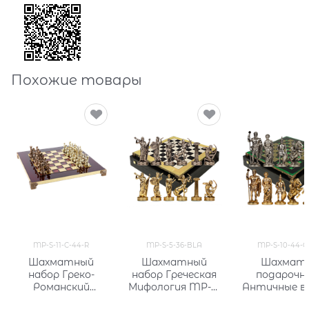
Похожие товары
MP-S-11-C-44-R
MP-S-5-36-BLA
MP-S-10-44-G
Шахматный
Шахматный
Шахмат
набор Греко-
набор Греческая
подарочн
Романский
Мифология MP-S-
Античные в
Период MP-S-11-C-
5-36-BLA
MP-S-10-44