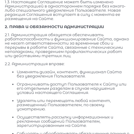
1.3. Настоящее Соглашение может быть изменено
Администрацией в одностороннем порядке без какого-
либо специального уведомления Пользователя. Новая
редакция Соглашения вступает в силу с момента ее
размещения на Сайте.
2. ПРАВА И ОБЯЗАННОСТИ АДМИНИСТРАЦИИ
2.1. Администрация обязуется обеспечивать
работоспособность и функционирование Сайта, однако
не несет ответственности за временные сбои и
перерывы в работе Сайта, связанные с техническими
неполадками, проведением профилактических работ
или действиями третьих лиц.
2.2. Администрация вправе:
Изменять дизайн, контент, функционал Сайта
без уведомления Пользователя.
Ограничивать доступ Пользователя к Сайту или
его отдельным разделам в случае нарушения
условий настоящего Соглашения.
Удалять или перемещать любой контент,
размещенный Пользователем, по своему
усмотрению.
Осуществлять рассылку информационных и
рекламных сообщений Пользователям,
зарегистрированным на Сайте.
Собирать и обрабатывать обезличенные данные о