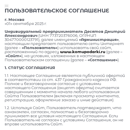
ПОЛЬЗОВАТЕЛЬСКОЕ СОГЛАШЕНИЕ
г. Москва
«01» сентября 2025 г.
Индивидуальный предприниматель Десятов Дмитрий
Александрович
(ИНН 773720376006, ОГРНИП
304770000123791), далее именуемый
«Администрация»
,
настоящим предлагает пользователю сети Интернет
(далее –
«Пользователь»
) использовать свой сайт,
расположенный по адресу
www.komupodarki.ru
(далее –
«Сайт»
), на условиях, изложенных в настоящем
Пользовательском соглашении (далее –
«Соглашение»
).
1. СТАТУС СОГЛАШЕНИЯ
1.1. Настоящее Соглашение является публичной офертой
в соответствии со ст. 437 Гражданского кодекса РФ.
Полное и безоговорочное согласие с условиями
настоящего Соглашения (акцепт оферты) считается
совершенным с момента начала любого использования
Сайта Пользователем (включая просмотр контента,
регистрацию, оформление заказа и иные действия).
1.2. Используя Сайт, Пользователь подтверждает, что
ознакомлен, согласен, полностью и безоговорочно
принимает все условия настоящего Соглашения. Если
Пользователь не согласен с условиями Соглашения, он не
вправе использовать Сайт.