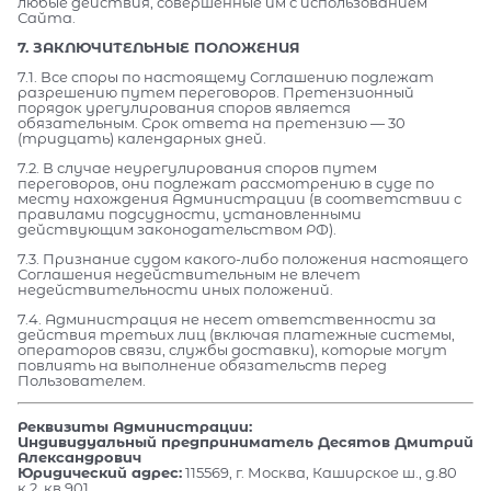
любые действия, совершенные им с использованием
Сайта.
7. ЗАКЛЮЧИТЕЛЬНЫЕ ПОЛОЖЕНИЯ
7.1. Все споры по настоящему Соглашению подлежат
разрешению путем переговоров. Претензионный
порядок урегулирования споров является
обязательным. Срок ответа на претензию — 30
(тридцать) календарных дней.
7.2. В случае неурегулирования споров путем
переговоров, они подлежат рассмотрению в суде по
месту нахождения Администрации (в соответствии с
правилами подсудности, установленными
действующим законодательством РФ).
7.3. Признание судом какого-либо положения настоящего
Соглашения недействительным не влечет
недействительности иных положений.
7.4. Администрация не несет ответственности за
действия третьих лиц (включая платежные системы,
операторов связи, службы доставки), которые могут
повлиять на выполнение обязательств перед
Пользователем.
Реквизиты Администрации:
Индивидуальный предприниматель Десятов Дмитрий
Александрович
Юридический адрес:
115569, г. Москва, Каширское ш., д.80
к.2, кв.901