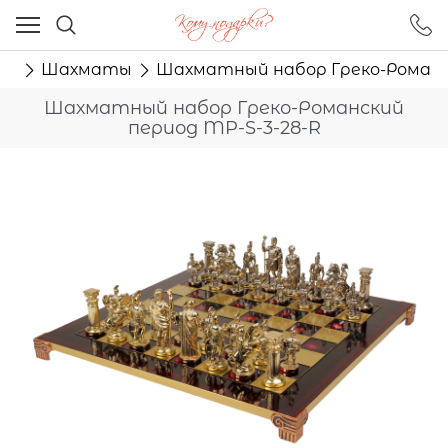
Ваш город - Москва,
угадали?
ры
Шахматы
Шахматный набор Греко-Романск
ДА
НЕТ
Шахматный набор Греко-Романский
период MP-S-3-28-R