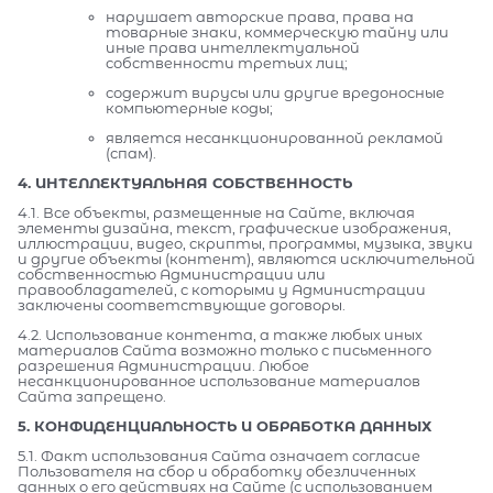
нарушает авторские права, права на
товарные знаки, коммерческую тайну или
иные права интеллектуальной
собственности третьих лиц;
содержит вирусы или другие вредоносные
компьютерные коды;
является несанкционированной рекламой
(спам).
4. ИНТЕЛЛЕКТУАЛЬНАЯ СОБСТВЕННОСТЬ
4.1. Все объекты, размещенные на Сайте, включая
элементы дизайна, текст, графические изображения,
иллюстрации, видео, скрипты, программы, музыка, звуки
и другие объекты (контент), являются исключительной
собственностью Администрации или
правообладателей, с которыми у Администрации
заключены соответствующие договоры.
4.2. Использование контента, а также любых иных
материалов Сайта возможно только с письменного
разрешения Администрации. Любое
несанкционированное использование материалов
Сайта запрещено.
5. КОНФИДЕНЦИАЛЬНОСТЬ И ОБРАБОТКА ДАННЫХ
5.1. Факт использования Сайта означает согласие
Пользователя на сбор и обработку обезличенных
данных о его действиях на Сайте (с использованием