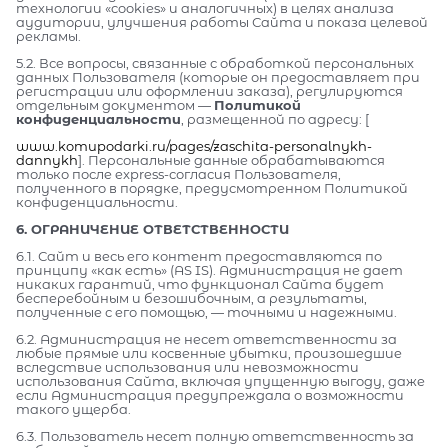
технологии «cookies» и аналогичных) в целях анализа
аудитории, улучшения работы Сайта и показа целевой
рекламы.
5.2. Все вопросы, связанные с обработкой персональных
данных Пользователя (которые он предоставляет при
регистрации или оформлении заказа), регулируются
отдельным документом —
Политикой
конфиденциальности
, размещенной по адресу: [
www.komupodarki.ru/pages/zaschita-personalnykh-
dannykh
]. Персональные данные обрабатываются
только после express-согласия Пользователя,
полученного в порядке, предусмотренном Политикой
конфиденциальности.
6. ОГРАНИЧЕНИЕ ОТВЕТСТВЕННОСТИ
6.1. Сайт и весь его контент предоставляются по
принципу «как есть» (AS IS). Администрация не дает
никаких гарантий, что функционал Сайта будет
бесперебойным и безошибочным, а результаты,
полученные с его помощью, — точными и надежными.
6.2. Администрация не несет ответственности за
любые прямые или косвенные убытки, произошедшие
вследствие использования или невозможности
использования Сайта, включая упущенную выгоду, даже
если Администрация предупреждала о возможности
такого ущерба.
6.3. Пользователь несет полную ответственность за