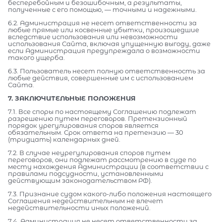
бесперебойным и безошибочным, а результаты,
полученные с его помощью, — точными и надежными.
6.2. Администрация не несет ответственности за
любые прямые или косвенные убытки, произошедшие
вследствие использования или невозможности
использования Сайта, включая упущенную выгоду, даже
если Администрация предупреждала о возможности
такого ущерба.
6.3. Пользователь несет полную ответственность за
любые действия, совершенные им с использованием
Сайта.
7. ЗАКЛЮЧИТЕЛЬНЫЕ ПОЛОЖЕНИЯ
7.1. Все споры по настоящему Соглашению подлежат
разрешению путем переговоров. Претензионный
порядок урегулирования споров является
обязательным. Срок ответа на претензию — 30
(тридцать) календарных дней.
7.2. В случае неурегулирования споров путем
переговоров, они подлежат рассмотрению в суде по
месту нахождения Администрации (в соответствии с
правилами подсудности, установленными
действующим законодательством РФ).
7.3. Признание судом какого-либо положения настоящего
Соглашения недействительным не влечет
недействительности иных положений.
7.4. Администрация не несет ответственности за