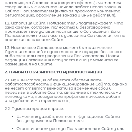
настоящего Соглашения (акцепт оферты) считается
совершенным с момента начала любого использования
Сайта Пользователем (включая просмотр контента,
регистрацию, оформление заказа и иные действия).
1.2. Используя Сайт, Пользователь подтверждает, что
ознакомлен, согласен, полностью и безоговорочно
принимает все условия настоящего Соглашения. Если
Пользователь не согласен с условиями Соглашения, он не
вправе использовать Сайт.
1.3. Настоящее Соглашение может быть изменено
Администрацией в одностороннем порядке без какого-
либо специального уведомления Пользователя. Новая
редакция Соглашения вступает в силу с момента ее
размещения на Сайте.
2. ПРАВА И ОБЯЗАННОСТИ АДМИНИСТРАЦИИ
2.1. Администрация обязуется обеспечивать
работоспособность и функционирование Сайта, однако
не несет ответственности за временные сбои и
перерывы в работе Сайта, связанные с техническими
неполадками, проведением профилактических работ
или действиями третьих лиц.
2.2. Администрация вправе:
Изменять дизайн, контент, функционал Сайта
без уведомления Пользователя.
Ограничивать доступ Пользователя к Сайту или