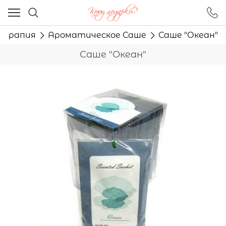
Ваш город - Москва,
угадали?
терапия
Ароматическое Саше
Саше "Океан"
ДА
НЕТ
Саше "Океан"