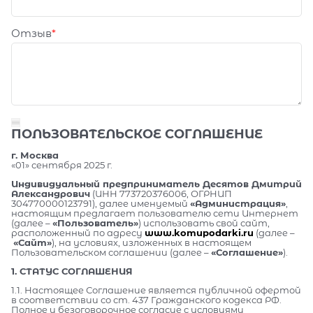
Отзыв
ПОЛЬЗОВАТЕЛЬСКОЕ СОГЛАШЕНИЕ
г. Москва
«01» сентября 2025 г.
Индивидуальный предприниматель Десятов Дмитрий
Александрович
(ИНН 773720376006, ОГРНИП
304770000123791), далее именуемый
«Администрация»
,
настоящим предлагает пользователю сети Интернет
(далее –
«Пользователь»
) использовать свой сайт,
расположенный по адресу
www.komupodarki.ru
(далее –
«Сайт»
), на условиях, изложенных в настоящем
Пользовательском соглашении (далее –
«Соглашение»
).
1. СТАТУС СОГЛАШЕНИЯ
1.1. Настоящее Соглашение является публичной офертой
в соответствии со ст. 437 Гражданского кодекса РФ.
Полное и безоговорочное согласие с условиями