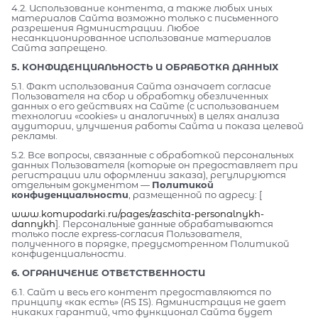
4.2. Использование контента, а также любых иных
материалов Сайта возможно только с письменного
разрешения Администрации. Любое
несанкционированное использование материалов
Сайта запрещено.
5. КОНФИДЕНЦИАЛЬНОСТЬ И ОБРАБОТКА ДАННЫХ
5.1. Факт использования Сайта означает согласие
Пользователя на сбор и обработку обезличенных
данных о его действиях на Сайте (с использованием
технологии «cookies» и аналогичных) в целях анализа
аудитории, улучшения работы Сайта и показа целевой
рекламы.
5.2. Все вопросы, связанные с обработкой персональных
данных Пользователя (которые он предоставляет при
регистрации или оформлении заказа), регулируются
отдельным документом —
Политикой
конфиденциальности
, размещенной по адресу: [
www.komupodarki.ru/pages/zaschita-personalnykh-
dannykh
]. Персональные данные обрабатываются
только после express-согласия Пользователя,
полученного в порядке, предусмотренном Политикой
конфиденциальности.
6. ОГРАНИЧЕНИЕ ОТВЕТСТВЕННОСТИ
6.1. Сайт и весь его контент предоставляются по
принципу «как есть» (AS IS). Администрация не дает
никаких гарантий, что функционал Сайта будет