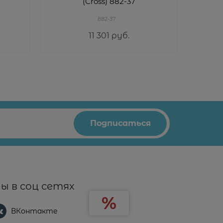
(Cross) 882-37
882-37
11 301
 руб.
ы в соц сетях
ВКонтакте