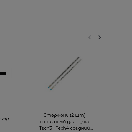
Стержень (2 шт)
Ст
ркер
шариковый для ручки
ср
Tech3+ Tech4 средний