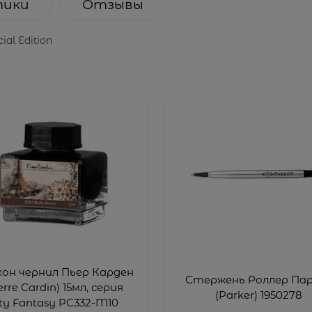
тики
Отзывы
al Edition
он чернил Пьер Карден
Стержень Роллер Па
erre Cardin) 15мл, серия
(Parker) 1950278
ty Fantasy PC332-M10