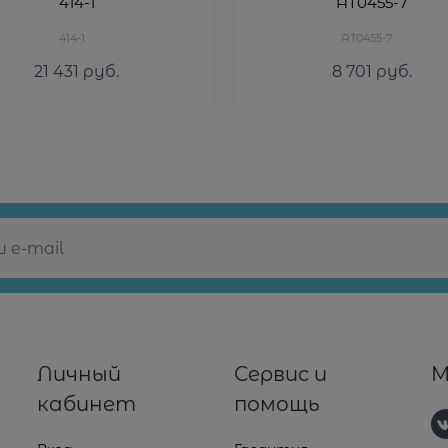
414-1
AT0455-7
414-1
AT0455-7
21 431
 руб.
8 701
 руб.
Личный
Сервис и
М
кабинет
помощь