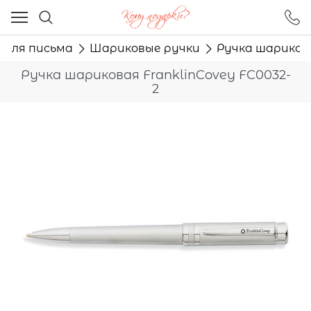
Ваш город - Москва,
угадали?
 для письма
Шариковые ручки
Ручка шарикова
ДА
НЕТ
Ручка шариковая FranklinCovey FC0032-
2