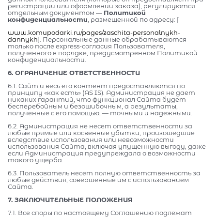
регистрации или оформлении заказа), регулируются
отдельным документом —
Политикой
конфиденциальности
, размещенной по адресу: [
www.komupodarki.ru/pages/zaschita-personalnykh-
dannykh
]. Персональные данные обрабатываются
только после express-согласия Пользователя,
полученного в порядке, предусмотренном Политикой
конфиденциальности.
6. ОГРАНИЧЕНИЕ ОТВЕТСТВЕННОСТИ
6.1. Сайт и весь его контент предоставляются по
принципу «как есть» (AS IS). Администрация не дает
никаких гарантий, что функционал Сайта будет
бесперебойным и безошибочным, а результаты,
полученные с его помощью, — точными и надежными.
6.2. Администрация не несет ответственности за
любые прямые или косвенные убытки, произошедшие
вследствие использования или невозможности
использования Сайта, включая упущенную выгоду, даже
если Администрация предупреждала о возможности
такого ущерба.
6.3. Пользователь несет полную ответственность за
любые действия, совершенные им с использованием
Сайта.
7. ЗАКЛЮЧИТЕЛЬНЫЕ ПОЛОЖЕНИЯ
7.1. Все споры по настоящему Соглашению подлежат