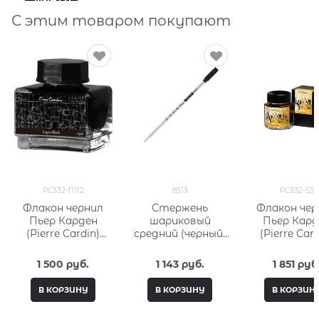
С этим товаром покупают
PC332-M12
8513
PC332-S3
Флакон чернил
Стержень
Флакон чер
Пьер Карден
шариковый
Пьер Кард
(Pierre Cardin)
средний (черный)
(Pierre Card
15мл, серия City
Кросс (Cross) 8513
30мл, серия 
Fantasy PC332-
Fantasy PC3
1 500
 руб.
1 143
 руб.
1 851
 руб
M12
В КОРЗИНУ
В КОРЗИНУ
В КОРЗИН