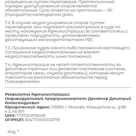
разрешению путем переговоров. Претензионный
порядок урегулирования споров является
обязательным. Срок ответа на претензию — 30
(тридцать) календарных дней.
7.2. В случае неурегулирования споров путем
переговоров, они подлежат рассмотрению в суде по
месту нахождения Администрации (в соответствии с
правилами подсудности, установленными
действующим законодательством РФ).
7.3. Признание судом какого-либо положения настоящего
Соглашения недействительным не влечет
недействительности иных положений.
7.4. Администрация не несет ответственности за
действия третьих лиц (включая платежные системы,
операторов связи, службы доставки), которые могут
повлиять на выполнение обязательств перед
Пользователем.
Реквизиты Администрации:
Индивидуальный предприниматель Десятов Дмитрий
Александрович
Юридический адрес:
115569, г. Москва, Каширское ш., д.80
к.2, кв.901
ИНН:
773720376006
ОГРНИП:
304770000123791
Код