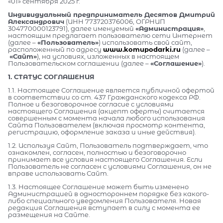
«01» сентября 2025 г.
Индивидуальный предприниматель Десятов Дмитрий
Александрович
(ИНН 773720376006, ОГРНИП
304770000123791), далее именуемый
«Администрация»
,
настоящим предлагает пользователю сети Интернет
(далее –
«Пользователь»
) использовать свой сайт,
расположенный по адресу
www.komupodarki.ru
(далее –
«Сайт»
), на условиях, изложенных в настоящем
Пользовательском соглашении (далее –
«Соглашение»
).
1. СТАТУС СОГЛАШЕНИЯ
1.1. Настоящее Соглашение является публичной офертой
в соответствии со ст. 437 Гражданского кодекса РФ.
Полное и безоговорочное согласие с условиями
настоящего Соглашения (акцепт оферты) считается
совершенным с момента начала любого использования
Сайта Пользователем (включая просмотр контента,
регистрацию, оформление заказа и иные действия).
1.2. Используя Сайт, Пользователь подтверждает, что
ознакомлен, согласен, полностью и безоговорочно
принимает все условия настоящего Соглашения. Если
Пользователь не согласен с условиями Соглашения, он не
вправе использовать Сайт.
1.3. Настоящее Соглашение может быть изменено
Администрацией в одностороннем порядке без какого-
либо специального уведомления Пользователя. Новая
редакция Соглашения вступает в силу с момента ее
размещения на Сайте.