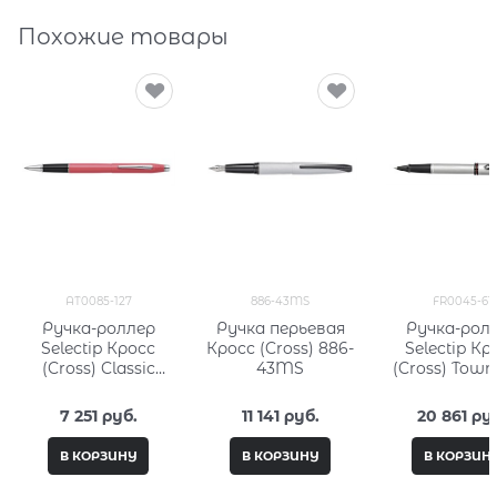
Похожие товары
AT0085-127
886-43MS
FR0045-61
Ручка-роллер
Ручка перьевая
Ручка-рол
Selectip Кросс
Кросс (Cross) 886-
Selectip Кр
(Cross) Classic
43MS
(Cross) Town
Century Aquatic
Ferrari Bru
Coral Lacquer
Aluminum FR
7 251
 руб.
11 141
 руб.
20 861
 ру
61
В КОРЗИНУ
В КОРЗИНУ
В КОРЗИН