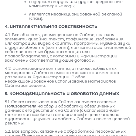
содержит вирусы или другие вредоносные
компьютерные коды;
является несанкционированной рекламой
(спам).
4. ИНТЕЛЛЕКТУАЛЬНАЯ СОБСТВЕННОСТЬ
4.1. Все объекты, размещенные на Сайте, включая
элементы дизайна, текст, графические изображения,
иллюстрации, видео, скрипты, программы, музыка, звуки
и другие объекты (контент), являются исключительной
собственностью Администрации или
правообладателей, с которыми у Администрации
заключены соответствующие договоры.
4.2. Использование контента, а также любых иных
материалов Сайта возможно только с письменного
разрешения Администрации. Любое
несанкционированное использование материалов
Сайта запрещено.
5. КОНФИДЕНЦИАЛЬНОСТЬ И ОБРАБОТКА ДАННЫХ
5.1. Факт использования Сайта означает согласие
Пользователя на сбор и обработку обезличенных
данных о его действиях на Сайте (с использованием
технологии «cookies» и аналогичных) в целях анализа
аудитории, улучшения работы Сайта и показа целевой
рекламы.
5.2. Все вопросы, связанные с обработкой персональных
данных Пользователя (которые он предоставляет при