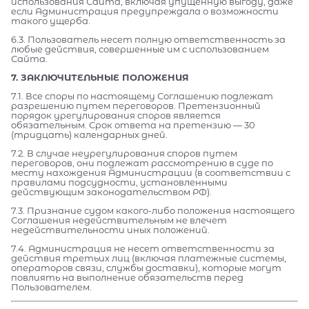
использования Сайта, включая упущенную выгоду, даже
если Администрация предупреждала о возможности
такого ущерба.
6.3. Пользователь несет полную ответственность за
любые действия, совершенные им с использованием
Сайта.
7. ЗАКЛЮЧИТЕЛЬНЫЕ ПОЛОЖЕНИЯ
7.1. Все споры по настоящему Соглашению подлежат
разрешению путем переговоров. Претензионный
порядок урегулирования споров является
обязательным. Срок ответа на претензию — 30
(тридцать) календарных дней.
7.2. В случае неурегулирования споров путем
переговоров, они подлежат рассмотрению в суде по
месту нахождения Администрации (в соответствии с
правилами подсудности, установленными
действующим законодательством РФ).
7.3. Признание судом какого-либо положения настоящего
Соглашения недействительным не влечет
недействительности иных положений.
7.4. Администрация не несет ответственности за
действия третьих лиц (включая платежные системы,
операторов связи, службы доставки), которые могут
повлиять на выполнение обязательств перед
Пользователем.