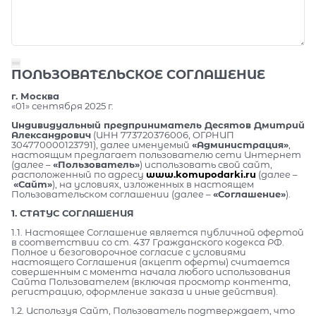
ПОЛЬЗОВАТЕЛЬСКОЕ СОГЛАШЕНИЕ
г. Москва
«01» сентября 2025 г.
Индивидуальный предприниматель Десятов Дмитрий
Александрович
(ИНН 773720376006, ОГРНИП
304770000123791), далее именуемый
«Администрация»
,
настоящим предлагает пользователю сети Интернет
(далее –
«Пользователь»
) использовать свой сайт,
расположенный по адресу
www.komupodarki.ru
(далее –
«Сайт»
), на условиях, изложенных в настоящем
Пользовательском соглашении (далее –
«Соглашение»
).
1. СТАТУС СОГЛАШЕНИЯ
1.1. Настоящее Соглашение является публичной офертой
в соответствии со ст. 437 Гражданского кодекса РФ.
Полное и безоговорочное согласие с условиями
настоящего Соглашения (акцепт оферты) считается
совершенным с момента начала любого использования
Сайта Пользователем (включая просмотр контента,
регистрацию, оформление заказа и иные действия).
1.2. Используя Сайт, Пользователь подтверждает, что