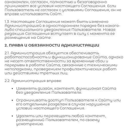
ознакомлен, согласен, полностью и безоговорочно
принимает все условия настоящего Соглашения. Если
Пользователь не согласен с условиями Соглашения, он не
вправе использовать Сайт.
1.3. Настоящее Соглашение может быть изменено
Администрацией в одностороннем порядке без какого-
либо специального уведомления Пользователя. Новая
редакция Соглашения вступает в силу с момента ее
размещения на Сайте.
2. ПРАВА И ОБЯЗАННОСТИ АДМИНИСТРАЦИИ
2.1. Администрация обязуется обеспечивать
работоспособность и функционирование Сайта, однако
не несет ответственности за временные сбои и
перерывы в работе Сайта, связанные с техническими
неполадками, проведением профилактических работ
или действиями третьих лиц.
2.2. Администрация вправе:
Изменять дизайн, контент, функционал Сайта
без уведомления Пользователя.
Ограничивать доступ Пользователя к Сайту или
его отдельным разделам в случае нарушения
условий настоящего Соглашения.
Удалять или перемещать любой контент,
размещенный Пользователем, по своему
усмотрению.