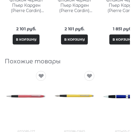
Флакон чернил
Флакон чернил
Флакон чер
Пьер Карден
Пьер Карден
Пьер Кард
(Pierre Cardin)
(Pierre Cardin)
(Pierre Card
50мл, серия City
50мл, серия City
30мл, серия 
Fantasy PC332-L13
Fantasy PC332-L8
Fantasy PC3
2 101
 руб.
2 101
 руб.
1 851
 руб
В КОРЗИНУ
В КОРЗИНУ
В КОРЗИН
Похожие товары
AT0085-127
AT0086-126FS
AT0455-12