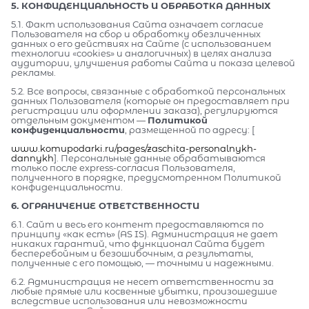
5. КОНФИДЕНЦИАЛЬНОСТЬ И ОБРАБОТКА ДАННЫХ
5.1. Факт использования Сайта означает согласие
Пользователя на сбор и обработку обезличенных
данных о его действиях на Сайте (с использованием
технологии «cookies» и аналогичных) в целях анализа
аудитории, улучшения работы Сайта и показа целевой
рекламы.
5.2. Все вопросы, связанные с обработкой персональных
данных Пользователя (которые он предоставляет при
регистрации или оформлении заказа), регулируются
отдельным документом —
Политикой
конфиденциальности
, размещенной по адресу: [
www.komupodarki.ru/pages/zaschita-personalnykh-
dannykh
]. Персональные данные обрабатываются
только после express-согласия Пользователя,
полученного в порядке, предусмотренном Политикой
конфиденциальности.
6. ОГРАНИЧЕНИЕ ОТВЕТСТВЕННОСТИ
6.1. Сайт и весь его контент предоставляются по
принципу «как есть» (AS IS). Администрация не дает
никаких гарантий, что функционал Сайта будет
бесперебойным и безошибочным, а результаты,
полученные с его помощью, — точными и надежными.
6.2. Администрация не несет ответственности за
любые прямые или косвенные убытки, произошедшие
вследствие использования или невозможности