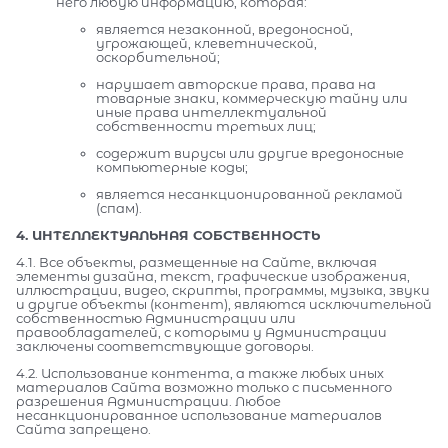
него любую информацию, которая:
является незаконной, вредоносной,
угрожающей, клеветнической,
оскорбительной;
нарушает авторские права, права на
товарные знаки, коммерческую тайну или
иные права интеллектуальной
собственности третьих лиц;
содержит вирусы или другие вредоносные
компьютерные коды;
является несанкционированной рекламой
(спам).
4. ИНТЕЛЛЕКТУАЛЬНАЯ СОБСТВЕННОСТЬ
4.1. Все объекты, размещенные на Сайте, включая
элементы дизайна, текст, графические изображения,
иллюстрации, видео, скрипты, программы, музыка, звуки
и другие объекты (контент), являются исключительной
собственностью Администрации или
правообладателей, с которыми у Администрации
заключены соответствующие договоры.
4.2. Использование контента, а также любых иных
материалов Сайта возможно только с письменного
разрешения Администрации. Любое
несанкционированное использование материалов
Сайта запрещено.