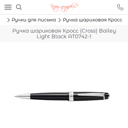
Ваш город - Москва,
угадали?
лю
Ручки для письма
Ручка шариковая Кросс (Cro
ДА
НЕТ
Ручка шариковая Кросс (Cross) Bailey
Light Black AT0742-1