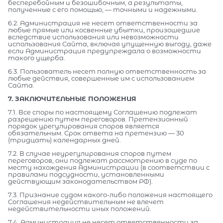
бесперебойным и безошибочным, а результаты,
полученные с его помощью, — точными и надежными.
6.2. Администрация не несет ответственности за
любые прямые или косвенные убытки, произошедшие
вследствие использования или невозможности
использования Сайта, включая упущенную выгоду, даже
если Администрация предупреждала о возможности
такого ущерба.
6.3. Пользователь несет полную ответственность за
любые действия, совершенные им с использованием
Сайта.
7. ЗАКЛЮЧИТЕЛЬНЫЕ ПОЛОЖЕНИЯ
7.1. Все споры по настоящему Соглашению подлежат
разрешению путем переговоров. Претензионный
порядок урегулирования споров является
обязательным. Срок ответа на претензию — 30
(тридцать) календарных дней.
7.2. В случае неурегулирования споров путем
переговоров, они подлежат рассмотрению в суде по
месту нахождения Администрации (в соответствии с
правилами подсудности, установленными
действующим законодательством РФ).
7.3. Признание судом какого-либо положения настоящего
Соглашения недействительным не влечет
недействительности иных положений.
7.4. Администрация не несет ответственности за