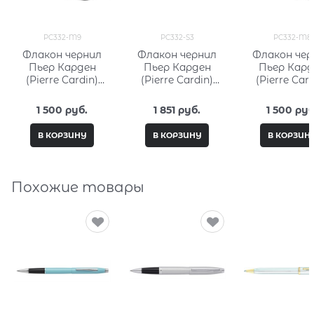
PC332-M9
PC332-S3
PC332-M8
Флакон чернил
Флакон чернил
Флакон чер
Пьер Карден
Пьер Карден
Пьер Кард
(Pierre Cardin)
(Pierre Cardin)
(Pierre Card
15мл, серия City
30мл, серия City
15мл, серия 
Fantasy PC332-M9
Fantasy PC332-S3
Fantasy PC3
1 500
 руб.
1 851
 руб.
1 500
 руб
В КОРЗИНУ
В КОРЗИНУ
В КОРЗИН
Похожие товары