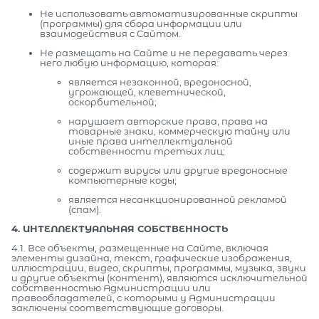
Не использовать автоматизированные скрипты
(программы) для сбора информации или
взаимодействия с Сайтом.
Не размещать на Сайте и не передавать через
него любую информацию, которая:
является незаконной, вредоносной,
угрожающей, клеветнической,
оскорбительной;
нарушает авторские права, права на
товарные знаки, коммерческую тайну или
иные права интеллектуальной
собственности третьих лиц;
содержит вирусы или другие вредоносные
компьютерные коды;
является несанкционированной рекламой
(спам).
4. ИНТЕЛЛЕКТУАЛЬНАЯ СОБСТВЕННОСТЬ
4.1. Все объекты, размещенные на Сайте, включая
элементы дизайна, текст, графические изображения,
иллюстрации, видео, скрипты, программы, музыка, звуки
и другие объекты (контент), являются исключительной
собственностью Администрации или
правообладателей, с которыми у Администрации
заключены соответствующие договоры.