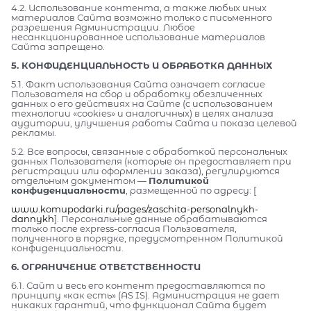
4.2. Использование контента, а также любых иных
материалов Сайта возможно только с письменного
разрешения Администрации. Любое
несанкционированное использование материалов
Сайта запрещено.
5. КОНФИДЕНЦИАЛЬНОСТЬ И ОБРАБОТКА ДАННЫХ
5.1. Факт использования Сайта означает согласие
Пользователя на сбор и обработку обезличенных
данных о его действиях на Сайте (с использованием
технологии «cookies» и аналогичных) в целях анализа
аудитории, улучшения работы Сайта и показа целевой
рекламы.
5.2. Все вопросы, связанные с обработкой персональных
данных Пользователя (которые он предоставляет при
регистрации или оформлении заказа), регулируются
отдельным документом —
Политикой
конфиденциальности
, размещенной по адресу: [
www.komupodarki.ru/pages/zaschita-personalnykh-
dannykh
]. Персональные данные обрабатываются
только после express-согласия Пользователя,
полученного в порядке, предусмотренном Политикой
конфиденциальности.
6. ОГРАНИЧЕНИЕ ОТВЕТСТВЕННОСТИ
6.1. Сайт и весь его контент предоставляются по
принципу «как есть» (AS IS). Администрация не дает
никаких гарантий, что функционал Сайта будет