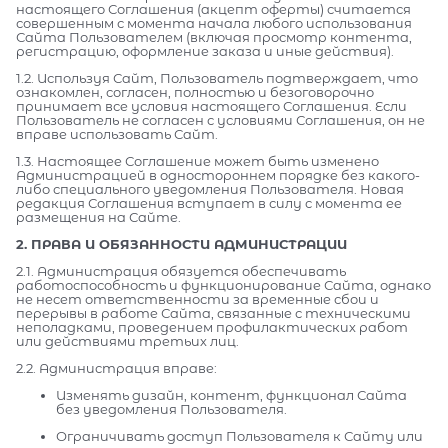
настоящего Соглашения (акцепт оферты) считается
совершенным с момента начала любого использования
Сайта Пользователем (включая просмотр контента,
регистрацию, оформление заказа и иные действия).
1.2. Используя Сайт, Пользователь подтверждает, что
ознакомлен, согласен, полностью и безоговорочно
принимает все условия настоящего Соглашения. Если
Пользователь не согласен с условиями Соглашения, он не
вправе использовать Сайт.
1.3. Настоящее Соглашение может быть изменено
Администрацией в одностороннем порядке без какого-
либо специального уведомления Пользователя. Новая
редакция Соглашения вступает в силу с момента ее
размещения на Сайте.
2. ПРАВА И ОБЯЗАННОСТИ АДМИНИСТРАЦИИ
2.1. Администрация обязуется обеспечивать
работоспособность и функционирование Сайта, однако
не несет ответственности за временные сбои и
перерывы в работе Сайта, связанные с техническими
неполадками, проведением профилактических работ
или действиями третьих лиц.
2.2. Администрация вправе:
Изменять дизайн, контент, функционал Сайта
без уведомления Пользователя.
Ограничивать доступ Пользователя к Сайту или