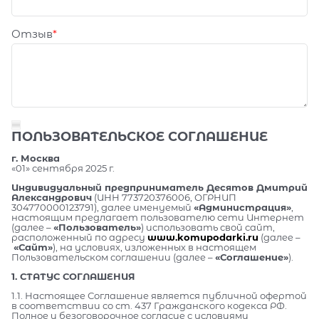
Отзыв
ПОЛЬЗОВАТЕЛЬСКОЕ СОГЛАШЕНИЕ
г. Москва
«01» сентября 2025 г.
Индивидуальный предприниматель Десятов Дмитрий
Александрович
(ИНН 773720376006, ОГРНИП
304770000123791), далее именуемый
«Администрация»
,
настоящим предлагает пользователю сети Интернет
(далее –
«Пользователь»
) использовать свой сайт,
расположенный по адресу
www.komupodarki.ru
(далее –
«Сайт»
), на условиях, изложенных в настоящем
Пользовательском соглашении (далее –
«Соглашение»
).
1. СТАТУС СОГЛАШЕНИЯ
1.1. Настоящее Соглашение является публичной офертой
в соответствии со ст. 437 Гражданского кодекса РФ.
Полное и безоговорочное согласие с условиями