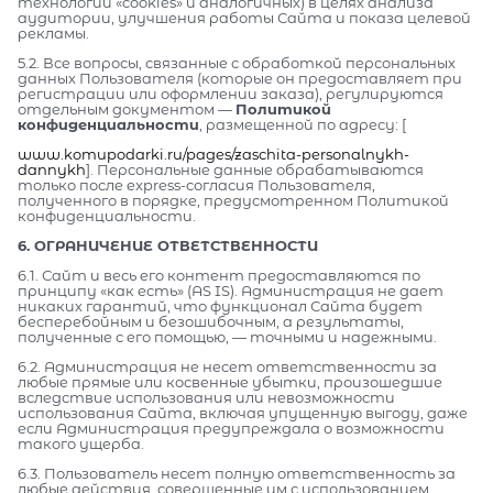
технологии «cookies» и аналогичных) в целях анализа
аудитории, улучшения работы Сайта и показа целевой
рекламы.
5.2. Все вопросы, связанные с обработкой персональных
данных Пользователя (которые он предоставляет при
регистрации или оформлении заказа), регулируются
отдельным документом —
Политикой
конфиденциальности
, размещенной по адресу: [
www.komupodarki.ru/pages/zaschita-personalnykh-
dannykh
]. Персональные данные обрабатываются
только после express-согласия Пользователя,
полученного в порядке, предусмотренном Политикой
конфиденциальности.
6. ОГРАНИЧЕНИЕ ОТВЕТСТВЕННОСТИ
6.1. Сайт и весь его контент предоставляются по
принципу «как есть» (AS IS). Администрация не дает
никаких гарантий, что функционал Сайта будет
бесперебойным и безошибочным, а результаты,
полученные с его помощью, — точными и надежными.
6.2. Администрация не несет ответственности за
любые прямые или косвенные убытки, произошедшие
вследствие использования или невозможности
использования Сайта, включая упущенную выгоду, даже
если Администрация предупреждала о возможности
такого ущерба.
6.3. Пользователь несет полную ответственность за
любые действия, совершенные им с использованием