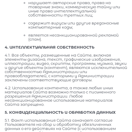
нарушает авторские права, права на
товарные знаки, коммерческую тайну или
иные права интеллектуальной
собственности третьих лиц;
содержит вирусы или другие вредоносные
компьютерные коды;
является несанкционированной рекламой
(спам).
4. ИНТЕЛЛЕКТУАЛЬНАЯ СОБСТВЕННОСТЬ
4.1. Все объекты, размещенные на Сайте, включая
элементы дизайна, текст, графические изображения,
иллюстрации, видео, скрипты, программы, музыка, звуки
и другие объекты (контент), являются исключительной
собственностью Администрации или
правообладателей, с которыми у Администрации
заключены соответствующие договоры.
4.2. Использование контента, а также любых иных
материалов Сайта возможно только с письменного
разрешения Администрации. Любое
несанкционированное использование материалов
Сайта запрещено.
5. КОНФИДЕНЦИАЛЬНОСТЬ И ОБРАБОТКА ДАННЫХ
5.1. Факт использования Сайта означает согласие
Пользователя на сбор и обработку обезличенных
данных о его действиях на Сайте (с использованием