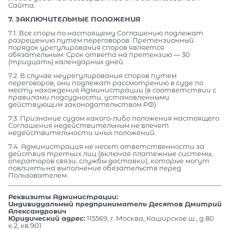
Сайта.
7. ЗАКЛЮЧИТЕЛЬНЫЕ ПОЛОЖЕНИЯ
7.1. Все споры по настоящему Соглашению подлежат
разрешению путем переговоров. Претензионный
порядок урегулирования споров является
обязательным. Срок ответа на претензию — 30
(тридцать) календарных дней.
7.2. В случае неурегулирования споров путем
переговоров, они подлежат рассмотрению в суде по
месту нахождения Администрации (в соответствии с
правилами подсудности, установленными
действующим законодательством РФ).
7.3. Признание судом какого-либо положения настоящего
Соглашения недействительным не влечет
недействительности иных положений.
7.4. Администрация не несет ответственности за
действия третьих лиц (включая платежные системы,
операторов связи, службы доставки), которые могут
повлиять на выполнение обязательств перед
Пользователем.
Реквизиты Администрации:
Индивидуальный предприниматель Десятов Дмитрий
Александрович
Юридический адрес:
115569, г. Москва, Каширское ш., д.80
к.2, кв.901