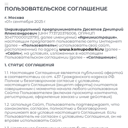
ПОЛЬЗОВАТЕЛЬСКОЕ СОГЛАШЕНИЕ
г. Москва
«01» сентября 2025 г.
Индивидуальный предприниматель Десятов Дмитрий
Александрович
(ИНН 773720376006, ОГРНИП
304770000123791), далее именуемый
«Администрация»
,
настоящим предлагает пользователю сети Интернет
(далее –
«Пользователь»
) использовать свой сайт,
расположенный по адресу
www.komupodarki.ru
(далее –
«Сайт»
), на условиях, изложенных в настоящем
Пользовательском соглашении (далее –
«Соглашение»
).
1. СТАТУС СОГЛАШЕНИЯ
1.1. Настоящее Соглашение является публичной офертой
в соответствии со ст. 437 Гражданского кодекса РФ.
Полное и безоговорочное согласие с условиями
настоящего Соглашения (акцепт оферты) считается
совершенным с момента начала любого использования
Сайта Пользователем (включая просмотр контента,
регистрацию, оформление заказа и иные действия).
1.2. Используя Сайт, Пользователь подтверждает, что
ознакомлен, согласен, полностью и безоговорочно
принимает все условия настоящего Соглашения. Если
Пользователь не согласен с условиями Соглашения, он не
вправе использовать Сайт.
1.3. Настоящее Соглашение может быть изменено