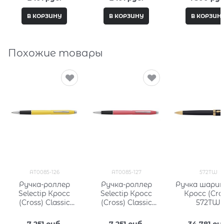
В КОРЗИНУ
В КОРЗИНУ
В КОРЗИН
Похожие товары
AT0085-126
AT0085-127
572TW
Ручка-роллер
Ручка-роллер
Ручка шарик
Selectip Кросс
Selectip Кросс
Кросс (Cro
(Cross) Classic
(Cross) Classic
572TW
Century Aquatic
Century Aquatic
Yellow Lacquer
Coral Lacquer