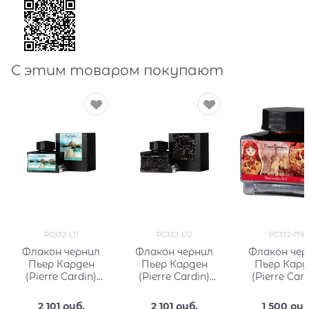
С этим товаром покупают
PC332-L11
PC332-L12
PC332-M6
Флакон чернил
Флакон чернил
Флакон чер
Пьер Карден
Пьер Карден
Пьер Кард
(Pierre Cardin)
(Pierre Cardin)
(Pierre Card
50мл, серия City
50мл, серия City
15мл, серия 
Fantasy PC332-L11
Fantasy PC332-L12
Fantasy PC3
2 101
 руб.
2 101
 руб.
1 500
 руб