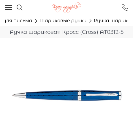
Ваш город - Москва,
угадали?
и для письма
Шариковые ручки
Ручка шарикова
ДА
НЕТ
Ручка шариковая Кросс (Cross) AT0312-5