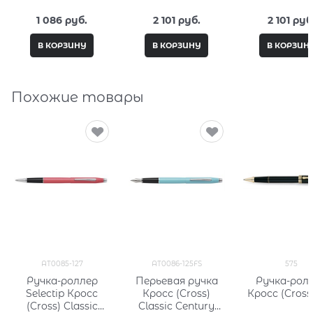
Tech4 средний
50мл, серия City
50мл, серия 
(черный) Кросс
Fantasy PC332-L13
Fantasy PC33
1 086
 руб.
2 101
 руб.
2 101
 руб
(Cross) 8518-4
В КОРЗИНУ
В КОРЗИНУ
В КОРЗИН
Похожие товары
AT0085-127
AT0086-125FS
575
Ручка-роллер
Перьевая ручка
Ручка-рол
Selectip Кросс
Кросс (Cross)
Кросс (Cross
(Cross) Classic
Classic Century