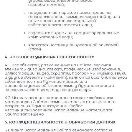
угрожающей, клеветнической,
оскорбительной;
нарушает авторские права, права на
товарные знаки, коммерческую тайну или
иные права интеллектуальной
собственности третьих лиц;
содержит вирусы или другие вредоносные
компьютерные коды;
является несанкционированной рекламой
(спам).
4. ИНТЕЛЛЕКТУАЛЬНАЯ СОБСТВЕННОСТЬ
4.1. Все объекты, размещенные на Сайте, включая
элементы дизайна, текст, графические изображения,
иллюстрации, видео, скрипты, программы, музыка, звуки
и другие объекты (контент), являются исключительной
собственностью Администрации или
правообладателей, с которыми у Администрации
заключены соответствующие договоры.
4.2. Использование контента, а также любых иных
материалов Сайта возможно только с письменного
разрешения Администрации. Любое
несанкционированное использование материалов
Сайта запрещено.
5. КОНФИДЕНЦИАЛЬНОСТЬ И ОБРАБОТКА ДАННЫХ
5.1. Факт использования Сайта означает согласие