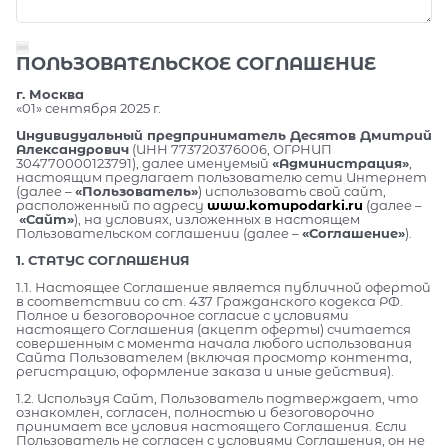
ПОЛЬЗОВАТЕЛЬСКОЕ СОГЛАШЕНИЕ
г. Москва
«01» сентября 2025 г.
Индивидуальный предприниматель Десятов Дмитрий
Александрович
(ИНН 773720376006, ОГРНИП
304770000123791), далее именуемый
«Администрация»
,
настоящим предлагает пользователю сети Интернет
(далее –
«Пользователь»
) использовать свой сайт,
расположенный по адресу
www.komupodarki.ru
(далее –
«Сайт»
), на условиях, изложенных в настоящем
Пользовательском соглашении (далее –
«Соглашение»
).
1. СТАТУС СОГЛАШЕНИЯ
1.1. Настоящее Соглашение является публичной офертой
в соответствии со ст. 437 Гражданского кодекса РФ.
Полное и безоговорочное согласие с условиями
настоящего Соглашения (акцепт оферты) считается
совершенным с момента начала любого использования
Сайта Пользователем (включая просмотр контента,
регистрацию, оформление заказа и иные действия).
1.2. Используя Сайт, Пользователь подтверждает, что
ознакомлен, согласен, полностью и безоговорочно
принимает все условия настоящего Соглашения. Если
Пользователь не согласен с условиями Соглашения, он не