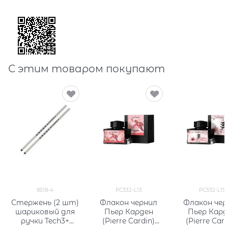
С этим товаром покупают
8518-4
PC332-L13
PC332-L15
Стержень (2 шт)
Флакон чернил
Флакон чер
шариковый для
Пьер Карден
Пьер Кард
ручки Tech3+
(Pierre Cardin)
(Pierre Card