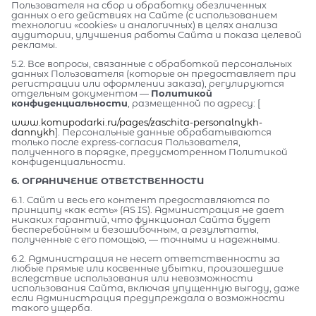
Пользователя на сбор и обработку обезличенных
данных о его действиях на Сайте (с использованием
технологии «cookies» и аналогичных) в целях анализа
аудитории, улучшения работы Сайта и показа целевой
рекламы.
5.2. Все вопросы, связанные с обработкой персональных
данных Пользователя (которые он предоставляет при
регистрации или оформлении заказа), регулируются
отдельным документом —
Политикой
конфиденциальности
, размещенной по адресу: [
www.komupodarki.ru/pages/zaschita-personalnykh-
dannykh
]. Персональные данные обрабатываются
только после express-согласия Пользователя,
полученного в порядке, предусмотренном Политикой
конфиденциальности.
6. ОГРАНИЧЕНИЕ ОТВЕТСТВЕННОСТИ
6.1. Сайт и весь его контент предоставляются по
принципу «как есть» (AS IS). Администрация не дает
никаких гарантий, что функционал Сайта будет
бесперебойным и безошибочным, а результаты,
полученные с его помощью, — точными и надежными.
6.2. Администрация не несет ответственности за
любые прямые или косвенные убытки, произошедшие
вследствие использования или невозможности
использования Сайта, включая упущенную выгоду, даже
если Администрация предупреждала о возможности
такого ущерба.