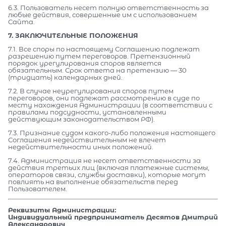
6.3. Пользователь несет полную ответственность за
любые действия, совершенные им с использованием
Сайта.
7. ЗАКЛЮЧИТЕЛЬНЫЕ ПОЛОЖЕНИЯ
7.1. Все споры по настоящему Соглашению подлежат
разрешению путем переговоров. Претензионный
порядок урегулирования споров является
обязательным. Срок ответа на претензию — 30
(тридцать) календарных дней.
7.2. В случае неурегулирования споров путем
переговоров, они подлежат рассмотрению в суде по
месту нахождения Администрации (в соответствии с
правилами подсудности, установленными
действующим законодательством РФ).
7.3. Признание судом какого-либо положения настоящего
Соглашения недействительным не влечет
недействительности иных положений.
7.4. Администрация не несет ответственности за
действия третьих лиц (включая платежные системы,
операторов связи, службы доставки), которые могут
повлиять на выполнение обязательств перед
Пользователем.
Реквизиты Администрации:
Индивидуальный предприниматель Десятов Дмитрий
Александрович