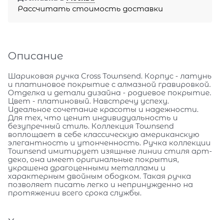
Рассчитать стоимость доставки
Описание
Шариковая ручка Cross Townsend. Корпус - латунь
и платиновое покрытие с алмазной гравировкой.
Отделка и детали дизайна - родиевое покрытие.
Цвет - платиновый. Навстречу успеху.
Идеальное сочетание красоты и надежности.
Для тех, что ценит индивидуальность и
безупречный стиль. Коллекция Townsend
воплощает в себе классическую американскую
элегантность и утонченность. Ручка коллекции
Townsend имитирует изящные линии стиля арт-
деко, она имеет оригинальные покрытия,
украшена драгоценными металлами и
характерным двойным ободком. Такая ручка
позволяет писать легко и непринужденно на
протяжении всего срока службы.