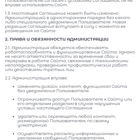
Пользователь не согласен с условиями Соглашения, он не
вправе использовать Сайт.
1.3. Настоящее Соглашение может быть изменено
Администрацией в одностороннем порядке без какого-
либо специального уведомления Пользователя. Новая
редакция Соглашения вступает в силу с момента ее
размещения на Сайте.
2. ПРАВА И ОБЯЗАННОСТИ АДМИНИСТРАЦИИ
2.1. Администрация обязуется обеспечивать
работоспособность и функционирование Сайта, однако
не несет ответственности за временные сбои и
перерывы в работе Сайта, связанные с техническими
неполадками, проведением профилактических работ
или действиями третьих лиц.
2.2. Администрация вправе:
Изменять дизайн, контент, функционал Сайта
без уведомления Пользователя.
Ограничивать доступ Пользователя к Сайту или
его отдельным разделам в случае нарушения
условий настоящего Соглашения.
Удалять или перемещать любой контент,
размещенный Пользователем, по своему
усмотрению.
Осуществлять рассылку информационных и
рекламных сообщений Пользователям,