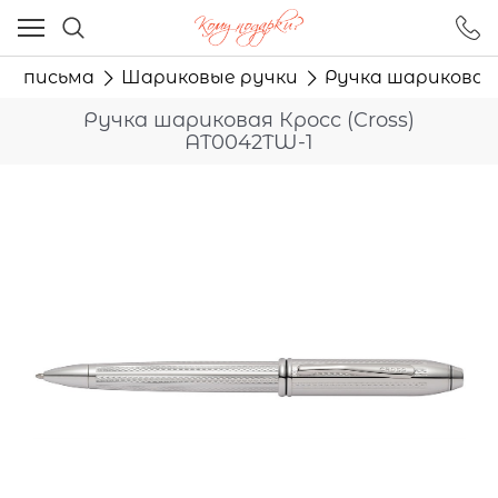
Ваш город - Москва,
угадали?
ля письма
Шариковые ручки
Ручка шариковая 
ДА
НЕТ
Ручка шариковая Кросс (Cross)
AT0042TW-1