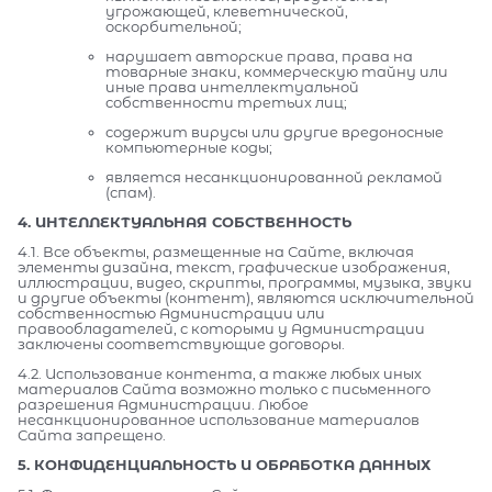
угрожающей, клеветнической,
оскорбительной;
нарушает авторские права, права на
товарные знаки, коммерческую тайну или
иные права интеллектуальной
собственности третьих лиц;
содержит вирусы или другие вредоносные
компьютерные коды;
является несанкционированной рекламой
(спам).
4. ИНТЕЛЛЕКТУАЛЬНАЯ СОБСТВЕННОСТЬ
4.1. Все объекты, размещенные на Сайте, включая
элементы дизайна, текст, графические изображения,
иллюстрации, видео, скрипты, программы, музыка, звуки
и другие объекты (контент), являются исключительной
собственностью Администрации или
правообладателей, с которыми у Администрации
заключены соответствующие договоры.
4.2. Использование контента, а также любых иных
материалов Сайта возможно только с письменного
разрешения Администрации. Любое
несанкционированное использование материалов
Сайта запрещено.
5. КОНФИДЕНЦИАЛЬНОСТЬ И ОБРАБОТКА ДАННЫХ