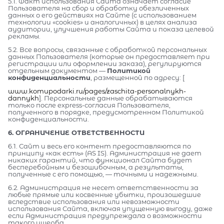
5.1. Факт использования Сайта означает согласие
Пользователя на сбор и обработку обезличенных
данных о его действиях на Сайте (с использованием
технологии «cookies» и аналогичных) в целях анализа
аудитории, улучшения работы Сайта и показа целевой
рекламы.
5.2. Все вопросы, связанные с обработкой персональных
данных Пользователя (которые он предоставляет при
регистрации или оформлении заказа), регулируются
отдельным документом —
Политикой
конфиденциальности
, размещенной по адресу: [
www.komupodarki.ru/pages/zaschita-personalnykh-
dannykh
]. Персональные данные обрабатываются
только после express-согласия Пользователя,
полученного в порядке, предусмотренном Политикой
конфиденциальности.
6. ОГРАНИЧЕНИЕ ОТВЕТСТВЕННОСТИ
6.1. Сайт и весь его контент предоставляются по
принципу «как есть» (AS IS). Администрация не дает
никаких гарантий, что функционал Сайта будет
бесперебойным и безошибочным, а результаты,
полученные с его помощью, — точными и надежными.
6.2. Администрация не несет ответственности за
любые прямые или косвенные убытки, произошедшие
вследствие использования или невозможности
использования Сайта, включая упущенную выгоду, даже
если Администрация предупреждала о возможности
такого ущерба.