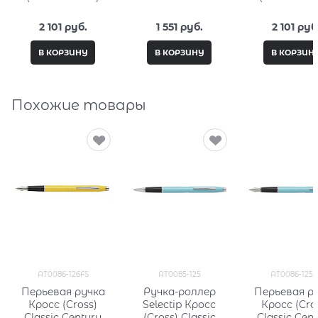
50мл, серия City
50мл, серия 
Fantasy PC332-L3
Fantasy PC33
2 101
 руб.
1 551
 руб.
2 101
 руб
В КОРЗИНУ
В КОРЗИНУ
В КОРЗИН
Похожие товары
AT0086-126FS
AT0085-125
AT0086-125F
Перьевая ручка
Ручка-роллер
Перьевая р
Кросс (Cross)
Selectip Кросс
Кросс (Cro
Classic Century
(Cross) Classic
Classic Cen