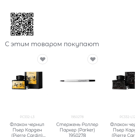
С этим товаром покупают
PC332-L3
1950278
PC332-L12
Флакон чернил
Стержень Роллер
Флакон чер
Пьер Карден
Паркер (Parker)
Пьер Кард
(Pierre Cardin)
1950278
(Pierre Card