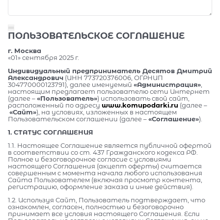
ПОЛЬЗОВАТЕЛЬСКОЕ СОГЛАШЕНИЕ
г. Москва
«01» сентября 2025 г.
Индивидуальный предприниматель Десятов Дмитрий
Александрович
(ИНН 773720376006, ОГРНИП
304770000123791), далее именуемый
«Администрация»
,
настоящим предлагает пользователю сети Интернет
(далее –
«Пользователь»
) использовать свой сайт,
расположенный по адресу
www.komupodarki.ru
(далее –
«Сайт»
), на условиях, изложенных в настоящем
Пользовательском соглашении (далее –
«Соглашение»
).
1. СТАТУС СОГЛАШЕНИЯ
1.1. Настоящее Соглашение является публичной офертой
в соответствии со ст. 437 Гражданского кодекса РФ.
Полное и безоговорочное согласие с условиями
настоящего Соглашения (акцепт оферты) считается
совершенным с момента начала любого использования
Сайта Пользователем (включая просмотр контента,
регистрацию, оформление заказа и иные действия).
1.2. Используя Сайт, Пользователь подтверждает, что
ознакомлен, согласен, полностью и безоговорочно
принимает все условия настоящего Соглашения. Если