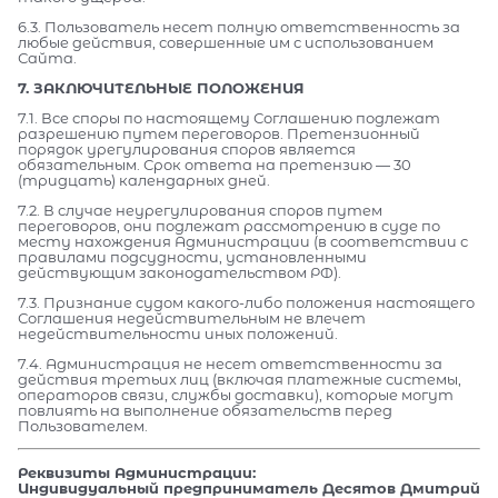
6.3. Пользователь несет полную ответственность за
любые действия, совершенные им с использованием
Сайта.
7. ЗАКЛЮЧИТЕЛЬНЫЕ ПОЛОЖЕНИЯ
7.1. Все споры по настоящему Соглашению подлежат
разрешению путем переговоров. Претензионный
порядок урегулирования споров является
обязательным. Срок ответа на претензию — 30
(тридцать) календарных дней.
7.2. В случае неурегулирования споров путем
переговоров, они подлежат рассмотрению в суде по
месту нахождения Администрации (в соответствии с
правилами подсудности, установленными
действующим законодательством РФ).
7.3. Признание судом какого-либо положения настоящего
Соглашения недействительным не влечет
недействительности иных положений.
7.4. Администрация не несет ответственности за
действия третьих лиц (включая платежные системы,
операторов связи, службы доставки), которые могут
повлиять на выполнение обязательств перед
Пользователем.
Реквизиты Администрации:
Индивидуальный предприниматель Десятов Дмитрий