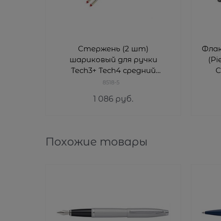
Стержень (2 шт)
Флак
шариковый для ручки
(Pi
Tech3+ Tech4 средний
C
(красный) Кросс (Cross) 8518-
8518-5
5
1 086
 руб.
Похожие товары