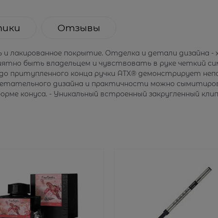
тики
Отзывы
нь и лакированное покрытие. Отделка и детали дизайна - 
иятно быть владельцем и чувствовать в руке четкий си
до притупленного конца ручки ATX® демонстрирует не
бретательного дизайна и практичности можно сымитиров
рме конуса. - Уникальный встроенный закругленный клип