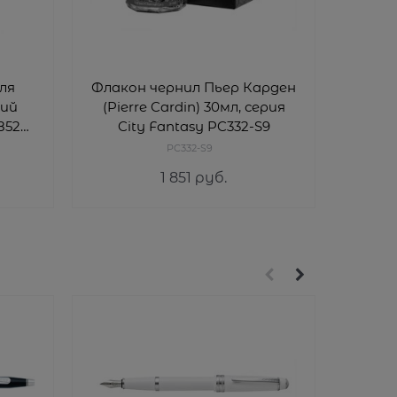
ля
Флакон чернил Пьер Карден
Ст
ний
(Pierre Cardin) 30мл, серия
руч
8523
City Fantasy PC332-S9
(син
PC332-S9
1 851
 руб.