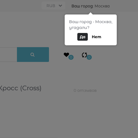
Ваш город:
Москва
Ваш город - Москва,
0
угадали?
Да
Нет
0
0
росс (Cross)
0 отзывов