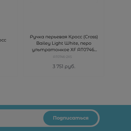
Ручка перьевая Кросс (Cross)
осс
Ручка
Bailey Light White, перо
ультратонкое XF AT0746-
2XS
AT0746-2XS
3 751
 руб.