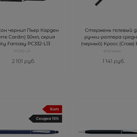
он чернил Пьер Карден
Стержень гелевый д
erre Cardin) 50мл, серия
ручки-роллера сред
ity Fantasy PC332-L13
(черный) Кросс (Cross) 
black
PC332-L13
8523 black
2 101
 руб.
1 141
 руб.
Хит
Скидка 15%