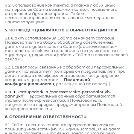
4.2. Использование контента, а также любых иных
материалов Сайта возможно только с письменного
разрешения Администрации. Любое
несанкционированное использование материалов
Сайта запрещено.
5. КОНФИДЕНЦИАЛЬНОСТЬ И ОБРАБОТКА ДАННЫХ
5.1. Факт использования Сайта означает согласие
Пользователя на сбор и обработку обезличенных
данных о его действиях на Сайте (с использованием
технологии «cookies» и аналогичных) в целях анализа
аудитории, улучшения работы Сайта и показа целевой
рекламы.
5.2. Все вопросы, связанные с обработкой персональных
данных Пользователя (которые он предоставляет при
регистрации или оформлении заказа), регулируются
отдельным документом —
Политикой
конфиденциальности
, размещенной по адресу: [
www.komupodarki.ru/pages/zaschita-personalnykh-
dannykh
]. Персональные данные обрабатываются
только после express-согласия Пользователя,
полученного в порядке, предусмотренном Политикой
конфиденциальности.
6. ОГРАНИЧЕНИЕ ОТВЕТСТВЕННОСТИ
6.1. Сайт и весь его контент предоставляются по
принципу «как есть» (AS IS). Администрация не дает
никаких гарантий, что функционал Сайта будет