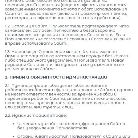
Полное и безоговорочное согласие с условиями
настоящего Соглашения (акцепт оферты) считается
совершенным с момента начала любого использования
Сайта Пользователем (включая просмотр контента,
регистрацию, оформление заказа и иные действия).
1.2. Используя Сайт, Пользователь подтверждает, что
ознакомлен, согласен, полностью и безоговорочно
принимает все условия настоящего Соглашения. Если
Пользователь не согласен с условиями Соглашения, он не
вправе использовать Сайт.
1.3. Настоящее Соглашение может быть изменено
Администрацией в одностороннем порядке без какого-
либо специального уведомления Пользователя. Новая
редакция Соглашения вступает в силу с момента ее
размещения на Сайте.
2. ПРАВА И ОБЯЗАННОСТИ АДМИНИСТРАЦИИ
2.1. Администрация обязуется обеспечивать
работоспособность и функционирование Сайта, однако
не несет ответственности за временные сбои и
перерывы в работе Сайта, связанные с техническими
неполадками, проведением профилактических работ
или действиями третьих лиц.
2.2. Администрация вправе:
Изменять дизайн, контент, функционал Сайта
без уведомления Пользователя.
Ограничивать доступ Пользователя к Сайту или