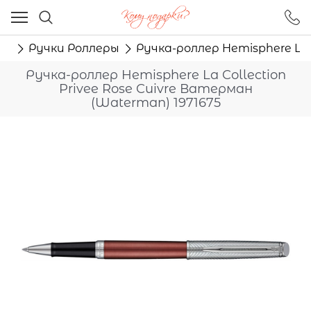
Ваш город - Москва,
угадали?
ма
Ручки Роллеры
Ручка-роллер Hemisphere La 
ДА
НЕТ
Ручка-роллер Hemisphere La Collection
Privee Rose Cuivre Ватерман
(Waterman) 1971675