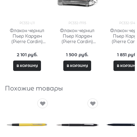
PC332-L11
PC332-M15
PC332-S14
Флакон чернил
Флакон чернил
Флакон чер
Пьер Карден
Пьер Карден
Пьер Кард
(Pierre Cardin)
(Pierre Cardin)
(Pierre Card
50мл, серия City
15мл, серия City
30мл, серия 
Fantasy PC332-L11
Fantasy PC332-
Fantasy PC33
2 101
 руб.
1 500
 руб.
1 851
 руб
M15
В КОРЗИНУ
В КОРЗИНУ
В КОРЗИН
Похожие товары