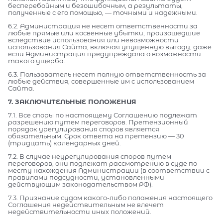
бесперебойным и безошибочным, а результаты,
полученные с его помощью, — точными и надежными.
6.2. Администрация не несет ответственности за
любые прямые или косвенные убытки, произошедшие
вследствие использования или невозможности
использования Сайта, включая упущенную выгоду, даже
если Администрация предупреждала о возможности
такого ущерба.
6.3. Пользователь несет полную ответственность за
любые действия, совершенные им с использованием
Сайта.
7. ЗАКЛЮЧИТЕЛЬНЫЕ ПОЛОЖЕНИЯ
7.1. Все споры по настоящему Соглашению подлежат
разрешению путем переговоров. Претензионный
порядок урегулирования споров является
обязательным. Срок ответа на претензию — 30
(тридцать) календарных дней.
7.2. В случае неурегулирования споров путем
переговоров, они подлежат рассмотрению в суде по
месту нахождения Администрации (в соответствии с
правилами подсудности, установленными
действующим законодательством РФ).
7.3. Признание судом какого-либо положения настоящего
Соглашения недействительным не влечет
недействительности иных положений.