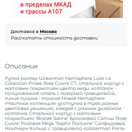
Доставка в
Москва
Рассчитать стоимость доставки
Описание
Ручка-роллер Waterman Hemisphere Luxe La
Collection Privee Rose Cuivre CT, стальной корпус c
матовым покрытием цвета меди, колпачок -
полированная сталь с лазерной гравировкой,
линия письма - тонкая Новая Hemisphere
«Частная коллекция» доступна в трех разных
цветовых решениях, каждая с разным дизайном
колпачка. Стальной корпус с матовым
покрытием: ‘Bronze Satine’ Бронзовый Сатин ‘Rose
Cuivre’ Розовая Медь ‘Saphir Nocturne’ Сапфировый
Ноктюрн Кольцо с гравировкой «Waterman Paris»