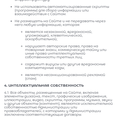
Не использовать автоматизированные скрипты
(программы) для сбора информации или
взаимодействия с Сайтом.
Не размещать на Сайте и не передавать через
него любую информацию, которая:
является незаконной, вредоносной,
угрожающей, клеветнической,
оскорбительной;
нарушает авторские права, права на
товарные знаки, коммерческую тайну или
иные права интеллектуальной
собственности третьих лиц;
содержит вирусы или другие вредоносные
компьютерные коды;
является несанкционированной рекламой
(спам).
4. ИНТЕЛЛЕКТУАЛЬНАЯ СОБСТВЕННОСТЬ
4.1. Все объекты, размещенные на Сайте, включая
элементы дизайна, текст, графические изображения,
иллюстрации, видео, скрипты, программы, музыка, звуки
и другие объекты (контент), являются исключительной
собственностью Администрации или
правообладателей, с которыми у Администрации
заключены соответствующие договоры.