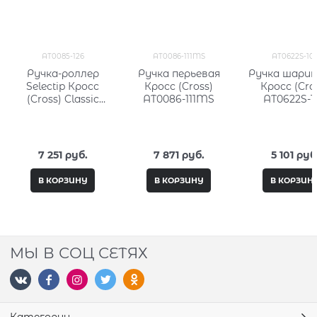
AT0085-126
AT0086-111MS
AT0622S-10
Ручка-роллер
Ручка перьевая
Ручка шарик
Selectip Кросс
Кросс (Cross)
Кросс (Cro
(Cross) Classic
AT0086-111MS
AT0622S-1
Century Aquatic
Yellow Lacquer
7 251
 руб.
7 871
 руб.
5 101
 руб
В КОРЗИНУ
В КОРЗИНУ
В КОРЗИН
МЫ В СОЦ СЕТЯХ
Категории