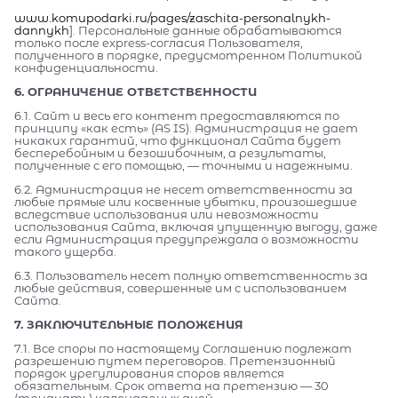
www.komupodarki.ru/pages/zaschita-personalnykh-
dannykh
]. Персональные данные обрабатываются
только после express-согласия Пользователя,
полученного в порядке, предусмотренном Политикой
конфиденциальности.
6. ОГРАНИЧЕНИЕ ОТВЕТСТВЕННОСТИ
6.1. Сайт и весь его контент предоставляются по
принципу «как есть» (AS IS). Администрация не дает
никаких гарантий, что функционал Сайта будет
бесперебойным и безошибочным, а результаты,
полученные с его помощью, — точными и надежными.
6.2. Администрация не несет ответственности за
любые прямые или косвенные убытки, произошедшие
вследствие использования или невозможности
использования Сайта, включая упущенную выгоду, даже
если Администрация предупреждала о возможности
такого ущерба.
6.3. Пользователь несет полную ответственность за
любые действия, совершенные им с использованием
Сайта.
7. ЗАКЛЮЧИТЕЛЬНЫЕ ПОЛОЖЕНИЯ
7.1. Все споры по настоящему Соглашению подлежат
разрешению путем переговоров. Претензионный
порядок урегулирования споров является
обязательным. Срок ответа на претензию — 30