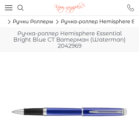
Ваш город - Москва,
угадали?
ма
Ручки Роллеры
Ручка-роллер Hemisphere Ess
ДА
НЕТ
Ручка-роллер Hemisphere Essential
Bright Blue CT Ватерман (Waterman)
2042969