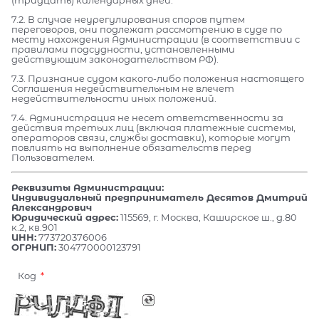
(тридцать) календарных дней.
7.2. В случае неурегулирования споров путем
переговоров, они подлежат рассмотрению в суде по
месту нахождения Администрации (в соответствии с
правилами подсудности, установленными
действующим законодательством РФ).
7.3. Признание судом какого-либо положения настоящего
Соглашения недействительным не влечет
недействительности иных положений.
7.4. Администрация не несет ответственности за
действия третьих лиц (включая платежные системы,
операторов связи, службы доставки), которые могут
повлиять на выполнение обязательств перед
Пользователем.
Реквизиты Администрации:
Индивидуальный предприниматель Десятов Дмитрий
Александрович
Юридический адрес:
115569, г. Москва, Каширское ш., д.80
к.2, кв.901
ИНН:
773720376006
ОГРНИП:
304770000123791
Код