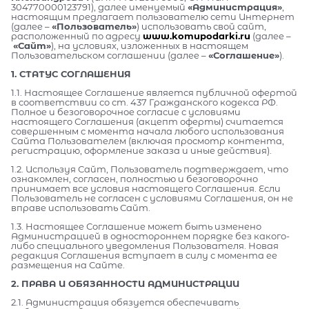
304770000123791), далее именуемый
«Администрация»
,
настоящим предлагает пользователю сети Интернет
(далее –
«Пользователь»
) использовать свой сайт,
расположенный по адресу
www.komupodarki.ru
(далее –
«Сайт»
), на условиях, изложенных в настоящем
Пользовательском соглашении (далее –
«Соглашение»
).
1. СТАТУС СОГЛАШЕНИЯ
1.1. Настоящее Соглашение является публичной офертой
в соответствии со ст. 437 Гражданского кодекса РФ.
Полное и безоговорочное согласие с условиями
настоящего Соглашения (акцепт оферты) считается
совершенным с момента начала любого использования
Сайта Пользователем (включая просмотр контента,
регистрацию, оформление заказа и иные действия).
1.2. Используя Сайт, Пользователь подтверждает, что
ознакомлен, согласен, полностью и безоговорочно
принимает все условия настоящего Соглашения. Если
Пользователь не согласен с условиями Соглашения, он не
вправе использовать Сайт.
1.3. Настоящее Соглашение может быть изменено
Администрацией в одностороннем порядке без какого-
либо специального уведомления Пользователя. Новая
редакция Соглашения вступает в силу с момента ее
размещения на Сайте.
2. ПРАВА И ОБЯЗАННОСТИ АДМИНИСТРАЦИИ
2.1. Администрация обязуется обеспечивать