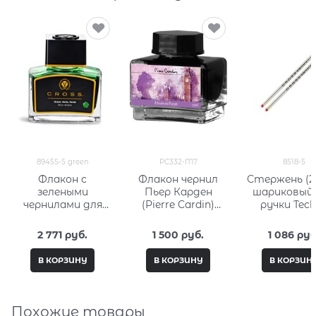
8945S-5 green
PC332-M7
8518-5
Флакон с
Флакон чернил
Стержень (2
зелеными
Пьер Карден
шариковый
чернилами для
(Pierre Cardin)
ручки Tec
перьевой ручки
15мл, серия City
Tech4 сред
(62, 5 мл) Кросс
Fantasy PC332-M7
(красный) К
2 771
 руб.
1 500
 руб.
1 086
 руб
(Cross) 8945S-5
(Cross) 851
green
В КОРЗИНУ
В КОРЗИНУ
В КОРЗИН
Похожие товары