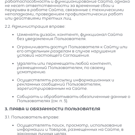
работоспособность и функционирование Сайта, однако
не несет ответственности за временные сбои и
перерывы в работе Сайта, связанные с техническими
неполадками, проведением профилактических работ
или действиями третьих лиц.
2.2. Администрация вправе:
Изменять дизайн, контент, функционал Сайта
без уведомления Пользователя.
Ограничивать доступ Пользователя к Сайту или
его отдельным разделам в случае нарушения
условий настоящего Соглашения.
Удалять или перемещать любой контент,
размещенный Пользователем, по своему
усмотрению.
Осуществлять рассылку информационных и
рекламных сообщений Пользователям,
зарегистрированным на Сайте.
Собирать и обрабатывать обезличенные данные о
Пользователях (см. п. 5).
3. ПРАВА И ОБЯЗАННОСТИ ПОЛЬЗОВАТЕЛЯ
3.1. Пользователь вправе:
Осуществлять поиск, просмотр, использование
информации и Товаров, размещенных на Сайте, в
законных личных целях.