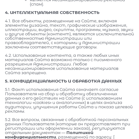
(спам).
4. ИНТЕЛЛЕКТУАЛЬНАЯ СОБСТВЕННОСТЬ
4.1. Все объекты, размещенные на Сайте, включая
элементы дизайна, текст, графические изображения,
иллюстрации, видео, скрипты, программы, музыка, звуки
и другие объекты (контент), являются исключительной
собственностью Администрации или
правообладателей, с которыми у Администрации
заключены соответствующие договоры.
4.2. Использование контента, а также любых иных
материалов Сайта возможно только с письменного
разрешения Администрации. Любое
несанкционированное использование материалов
Сайта запрещено.
5. КОНФИДЕНЦИАЛЬНОСТЬ И ОБРАБОТКА ДАННЫХ
5.1. Факт использования Сайта означает согласие
Пользователя на сбор и обработку обезличенных
данных о его действиях на Сайте (с использованием
технологии «cookies» и аналогичных) в целях анализа
аудитории, улучшения работы Сайта и показа целевой
рекламы.
5.2. Все вопросы, связанные с обработкой персональных
данных Пользователя (которые он предоставляет при
регистрации или оформлении заказа), регулируются
отдельным документом —
Политикой
конфиденциальности
, размещенной по адресу: [