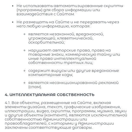
Не использовать автоматизированные скрипты
(программы) для сбора информации или
взаимодействия с Сайтом.
Не размещать на Сайте и не передавать через
него любую информацию, которая:
является незаконной, вредоносной,
угрожающей, клеветнической,
оскорбительной;
нарушает авторские права, права на
товарные знаки, коммерческую тайну или
иные права интеллектуальной
собственности третьих лиц;
содержит вирусы или другие вредоносные
компьютерные коды;
является несанкционированной рекламой
(спам).
4. ИНТЕЛЛЕКТУАЛЬНАЯ СОБСТВЕННОСТЬ
4.1. Все объекты, размещенные на Сайте, включая
элементы дизайна, текст, графические изображения,
иллюстрации, видео, скрипты, программы, музыка, звуки
и другие объекты (контент), являются исключительной
собственностью Администрации или
правообладателей, с которыми у Администрации
заключены соответствующие договоры.