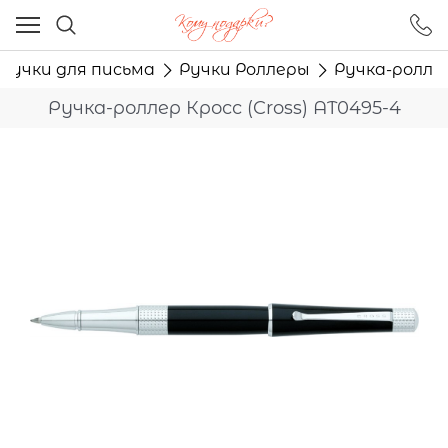
Ваш город - Москва,
угадали?
Ручки для письма
Ручки Роллеры
Ручка-роллер
ДА
НЕТ
Ручка-роллер Кросс (Cross) AT0495-4