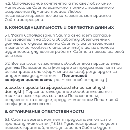
4.2. Использование контента, а также любых иных
материалов Сайта возможно только с письменного
разрешения Администрации. Любое
несанкционированное использование материалов
Сайта запрещено.
5. КОНФИДЕНЦИАЛЬНОСТЬ И ОБРАБОТКА ДАННЫХ
5.1. Факт использования Сайта означает согласие
Пользователя на сбор и обработку обезличенных
данных о его действиях на Сайте (с использованием
технологии «cookies» и аналогичных) в целях анализа
аудитории, улучшения работы Сайта и показа целевой
рекламы.
5.2. Все вопросы, связанные с обработкой персональных
данных Пользователя (которые он предоставляет при
регистрации или оформлении заказа), регулируются
отдельным документом —
Политикой
конфиденциальности
, размещенной по адресу: [
www.komupodarki.ru/pages/zaschita-personalnykh-
dannykh
]. Персональные данные обрабатываются
только после express-согласия Пользователя,
полученного в порядке, предусмотренном Политикой
конфиденциальности.
6. ОГРАНИЧЕНИЕ ОТВЕТСТВЕННОСТИ
6.1. Сайт и весь его контент предоставляются по
принципу «как есть» (AS IS). Администрация не дает
никаких гарантий, что функционал Сайта будет