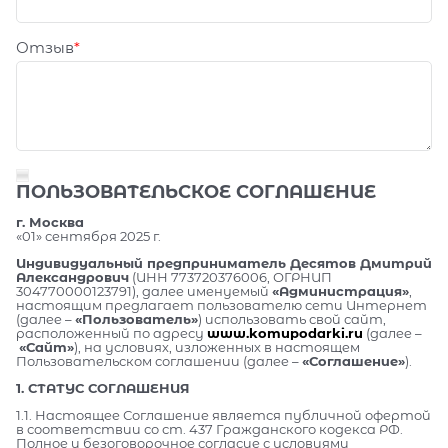
Отзыв
ПОЛЬЗОВАТЕЛЬСКОЕ СОГЛАШЕНИЕ
г. Москва
«01» сентября 2025 г.
Индивидуальный предприниматель Десятов Дмитрий
Александрович
(ИНН 773720376006, ОГРНИП
304770000123791), далее именуемый
«Администрация»
,
настоящим предлагает пользователю сети Интернет
(далее –
«Пользователь»
) использовать свой сайт,
расположенный по адресу
www.komupodarki.ru
(далее –
«Сайт»
), на условиях, изложенных в настоящем
Пользовательском соглашении (далее –
«Соглашение»
).
1. СТАТУС СОГЛАШЕНИЯ
1.1. Настоящее Соглашение является публичной офертой
в соответствии со ст. 437 Гражданского кодекса РФ.
Полное и безоговорочное согласие с условиями