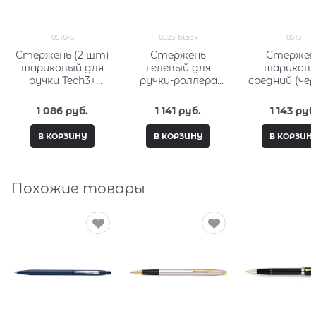
8518-6
8523 black
8513
Стержень (2 шт)
Стержень
Стержен
шариковый для
гелевый для
шариков
ручки Tech3+
ручки-роллера
средний (че
Tech4 средний
средний (черный)
Кросс (Cross)
(синий) Кросс
Кросс (Cross) 8523
1 086
 руб.
1 141
 руб.
1 143
 руб
(Cross) 8518-6
black
В КОРЗИНУ
В КОРЗИНУ
В КОРЗИН
Похожие товары