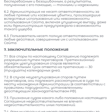
бесперебойным и безошибочным, а результаты,
полученные с его помощью, — точными и надежными.
6.2. Администрация не несет ответственности за
любые прямые или косвенные убытки, произошедшие
вследствие использования или невозможности
использования Сайта, включая упущенную выгоду, даже
если Администрация предупреждала о возможности
такого ущерба.
6.3. Пользователь несет полную ответственность за
любые действия, совершенные им с использованием
Сайта.
7. ЗАКЛЮЧИТЕЛЬНЫЕ ПОЛОЖЕНИЯ
7.1. Все споры по настоящему Соглашению подлежат
разрешению путем переговоров. Претензионный
порядок урегулирования споров является
обязательным. Срок ответа на претензию — 30
(тридцать) календарных дней.
7.2. В случае неурегулирования споров путем
переговоров, они подлежат рассмотрению в суде по
месту нахождения Администрации (в соответствии с
правилами подсудности, установленными
действующим законодательством РФ).
7.3. Признание судом какого-либо положения настоящего
Соглашения недействительным не влечет
недействительности иных положений.
7.4. Администрация не несет ответственности за