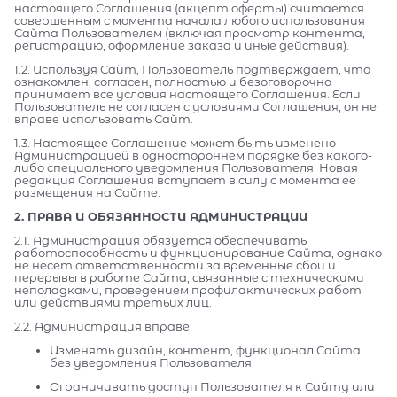
настоящего Соглашения (акцепт оферты) считается
совершенным с момента начала любого использования
Сайта Пользователем (включая просмотр контента,
регистрацию, оформление заказа и иные действия).
1.2. Используя Сайт, Пользователь подтверждает, что
ознакомлен, согласен, полностью и безоговорочно
принимает все условия настоящего Соглашения. Если
Пользователь не согласен с условиями Соглашения, он не
вправе использовать Сайт.
1.3. Настоящее Соглашение может быть изменено
Администрацией в одностороннем порядке без какого-
либо специального уведомления Пользователя. Новая
редакция Соглашения вступает в силу с момента ее
размещения на Сайте.
2. ПРАВА И ОБЯЗАННОСТИ АДМИНИСТРАЦИИ
2.1. Администрация обязуется обеспечивать
работоспособность и функционирование Сайта, однако
не несет ответственности за временные сбои и
перерывы в работе Сайта, связанные с техническими
неполадками, проведением профилактических работ
или действиями третьих лиц.
2.2. Администрация вправе:
Изменять дизайн, контент, функционал Сайта
без уведомления Пользователя.
Ограничивать доступ Пользователя к Сайту или