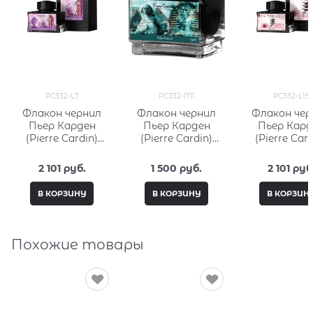
PC332-L7
PC332-M1
PC332-L15
Флакон чернил
Флакон чернил
Флакон чер
Пьер Карден
Пьер Карден
Пьер Кард
(Pierre Cardin)
(Pierre Cardin)
(Pierre Card
50мл, серия City
15мл, серия City
50мл, серия 
Fantasy PC332-L7
Fantasy PC332-M1
Fantasy PC33
2 101
 руб.
1 500
 руб.
2 101
 руб
В КОРЗИНУ
В КОРЗИНУ
В КОРЗИН
Похожие товары