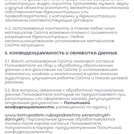
иллюстрации, видео, скрипты, программы, музыка, звуки
и другие объекты (контент), являются исключительной
собственностью Администрации или
правообладателей, с которыми у Администрации
заключены соответствующие договоры.
4.2. Использование контента, а также любых иных
материалов Сайта возможно только с письменного
разрешения Администрации. Любое
несанкционированное использование материалов
Сайта запрещено.
5. КОНФИДЕНЦИАЛЬНОСТЬ И ОБРАБОТКА ДАННЫХ
5.1. Факт использования Сайта означает согласие
Пользователя на сбор и обработку обезличенных
данных о его действиях на Сайте (с использованием
технологии «cookies» и аналогичных) в целях анализа
аудитории, улучшения работы Сайта и показа целевой
рекламы.
5.2. Все вопросы, связанные с обработкой персональных
данных Пользователя (которые он предоставляет при
регистрации или оформлении заказа), регулируются
отдельным документом —
Политикой
конфиденциальности
, размещенной по адресу: [
www.komupodarki.ru/pages/zaschita-personalnykh-
dannykh
]. Персональные данные обрабатываются
только после express-согласия Пользователя,
полученного в порядке, предусмотренном Политикой
конфиденциальности.