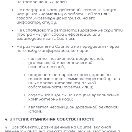
или запрещенных целей.
Не предпринимать действий, которые могут
нарушить нормальную работу Сайта или
создать чрезмерную нагрузку на его
инфраструктуру.
Не использовать автоматизированные скрипты
(программы) для сбора информации или
взаимодействия с Сайтом.
Не размещать на Сайте и не передавать через
него любую информацию, которая:
является незаконной, вредоносной,
угрожающей, клеветнической,
оскорбительной;
нарушает авторские права, права на
товарные знаки, коммерческую тайну или
иные права интеллектуальной
собственности третьих лиц;
содержит вирусы или другие вредоносные
компьютерные коды;
является несанкционированной рекламой
(спам).
4. ИНТЕЛЛЕКТУАЛЬНАЯ СОБСТВЕННОСТЬ
4.1. Все объекты, размещенные на Сайте, включая
элементы дизайна, текст, графические изображения,