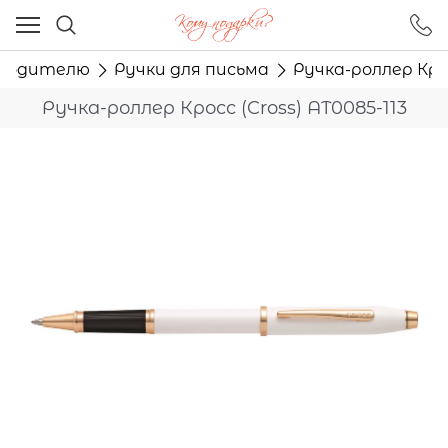
Ваш город - Москва,
угадали?
оводителю
Ручки для письма
Ручка-роллер Крос
ДА
НЕТ
Ручка-роллер Кросс (Cross) AT0085-113