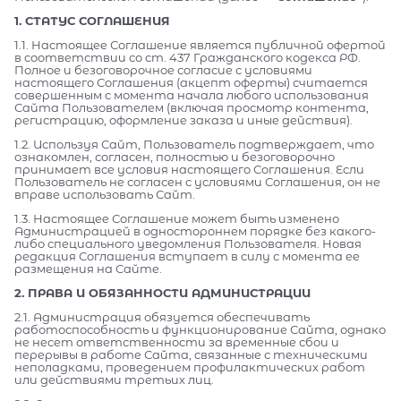
1. СТАТУС СОГЛАШЕНИЯ
1.1. Настоящее Соглашение является публичной офертой
в соответствии со ст. 437 Гражданского кодекса РФ.
Полное и безоговорочное согласие с условиями
настоящего Соглашения (акцепт оферты) считается
совершенным с момента начала любого использования
Сайта Пользователем (включая просмотр контента,
регистрацию, оформление заказа и иные действия).
1.2. Используя Сайт, Пользователь подтверждает, что
ознакомлен, согласен, полностью и безоговорочно
принимает все условия настоящего Соглашения. Если
Пользователь не согласен с условиями Соглашения, он не
вправе использовать Сайт.
1.3. Настоящее Соглашение может быть изменено
Администрацией в одностороннем порядке без какого-
либо специального уведомления Пользователя. Новая
редакция Соглашения вступает в силу с момента ее
размещения на Сайте.
2. ПРАВА И ОБЯЗАННОСТИ АДМИНИСТРАЦИИ
2.1. Администрация обязуется обеспечивать
работоспособность и функционирование Сайта, однако
не несет ответственности за временные сбои и
перерывы в работе Сайта, связанные с техническими
неполадками, проведением профилактических работ
или действиями третьих лиц.