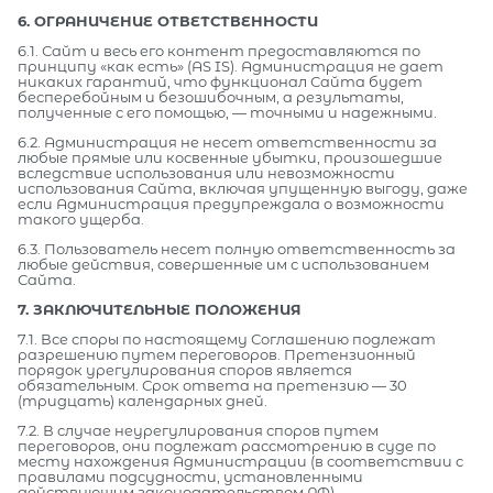
6. ОГРАНИЧЕНИЕ ОТВЕТСТВЕННОСТИ
6.1. Сайт и весь его контент предоставляются по
принципу «как есть» (AS IS). Администрация не дает
никаких гарантий, что функционал Сайта будет
бесперебойным и безошибочным, а результаты,
полученные с его помощью, — точными и надежными.
6.2. Администрация не несет ответственности за
любые прямые или косвенные убытки, произошедшие
вследствие использования или невозможности
использования Сайта, включая упущенную выгоду, даже
если Администрация предупреждала о возможности
такого ущерба.
6.3. Пользователь несет полную ответственность за
любые действия, совершенные им с использованием
Сайта.
7. ЗАКЛЮЧИТЕЛЬНЫЕ ПОЛОЖЕНИЯ
7.1. Все споры по настоящему Соглашению подлежат
разрешению путем переговоров. Претензионный
порядок урегулирования споров является
обязательным. Срок ответа на претензию — 30
(тридцать) календарных дней.
7.2. В случае неурегулирования споров путем
переговоров, они подлежат рассмотрению в суде по
месту нахождения Администрации (в соответствии с
правилами подсудности, установленными
действующим законодательством РФ).