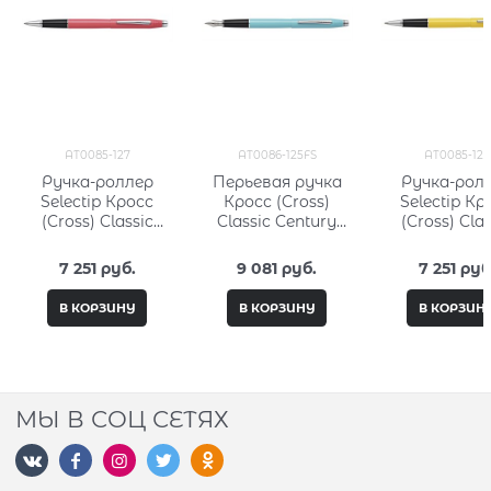
AT0085-127
AT0086-125FS
AT0085-126
Ручка-роллер
Перьевая ручка
Ручка-рол
Selectip Кросс
Кросс (Cross)
Selectip Кр
(Cross) Classic
Classic Century
(Cross) Clas
Century Aquatic
Aquatic Sea
Century Aqu
Coral Lacquer
Lacquer
Yellow Lac
7 251
 руб.
9 081
 руб.
7 251
 руб
В КОРЗИНУ
В КОРЗИНУ
В КОРЗИН
МЫ В СОЦ СЕТЯХ