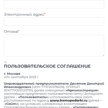
Электронный адрес
Отзыв
ПОЛЬЗОВАТЕЛЬСКОЕ СОГЛАШЕНИЕ
г. Москва
«01» сентября 2025 г.
Индивидуальный предприниматель Десятов Дмитрий
Александрович
(ИНН 773720376006, ОГРНИП
304770000123791), далее именуемый
«Администрация»
,
настоящим предлагает пользователю сети Интернет
(далее –
«Пользователь»
) использовать свой сайт,
расположенный по адресу
www.komupodarki.ru
(далее –
«Сайт»
), на условиях, изложенных в настоящем
Пользовательском соглашении (далее –
«Соглашение»
).