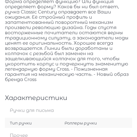
Форма определяет функцию? Или функция
определяет форму? Каков бы ни был ответ,
ручка Classic Century оправдает все Ваши
ожидания. Её стройный профиль и
запатентованный поворотный механизм
произвели революцию дизайна. Годы спустя
восторженные почитатели остаются верны
традиционному силуэту, а законодатели моды
ценят ее оригинальность. Хорошее всегда
возвращается. Линии были доработаны и
колпачок с резьбой был заменен на
защелкивающийся колпачок для того, чтобы
укоротить корпус и подчеркнуть знаменитую
легендарную форму Cross. - Пожизненная
гарантия на механическую часть. - Новый образ
бренда Cross
Характеристики
Ручки для письма
Тип ручки
Роллеры ручки
Прочее