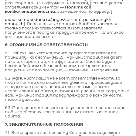
регистрации или оформлении заказа), регулируются
отдельным документом —
Политикой
конфиденциальности
, размещенной по адресу: [
www.komupodarki.ru/pages/zaschita-personalnykh-
dannykh
]. Персональные данные обрабатываются
только после express-согласия Пользователя,
полученного в порядке, предусмотренном Политикой
конфиденциальности.
6. ОГРАНИЧЕНИЕ ОТВЕТСТВЕННОСТИ
6.1. Сайт и весь его контент предоставляются по
принципу «как есть» (AS IS). Администрация не дает
никаких гарантий, что функционал Сайта будет
бесперебойным и безошибочным, а результаты,
полученные с его помощью, — точными и надежными.
6.2. Администрация не несет ответственности за
любые прямые или косвенные убытки, произошедшие
вследствие использования или невозможности
использования Сайта, включая упущенную выгоду, даже
если Администрация предупреждала о возможности
такого ущерба.
6.3. Пользователь несет полную ответственность за
любые действия, совершенные им с использованием
Сайта.
7. ЗАКЛЮЧИТЕЛЬНЫЕ ПОЛОЖЕНИЯ
7.1. Все споры по настоящему Соглашению подлежат