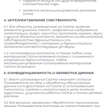
содержит вирусы или другие вредоносные
компьютерные коды;
является несанкционированной рекламой
(спам).
4. ИНТЕЛЛЕКТУАЛЬНАЯ СОБСТВЕННОСТЬ
4.1. Все объекты, размещенные на Сайте, включая
элементы дизайна, текст, графические изображения,
иллюстрации, видео, скрипты, программы, музыка, звуки
и другие объекты (контент), являются исключительной
собственностью Администрации или
правообладателей, с которыми у Администрации
заключены соответствующие договоры.
4.2. Использование контента, а также любых иных
материалов Сайта возможно только с письменного
разрешения Администрации. Любое
несанкционированное использование материалов
Сайта запрещено.
5. КОНФИДЕНЦИАЛЬНОСТЬ И ОБРАБОТКА ДАННЫХ
5.1. Факт использования Сайта означает согласие
Пользователя на сбор и обработку обезличенных
данных о его действиях на Сайте (с использованием
технологии «cookies» и аналогичных) в целях анализа
аудитории, улучшения работы Сайта и показа целевой
рекламы.
5.2. Все вопросы, связанные с обработкой персональных
данных Пользователя (которые он предоставляет при