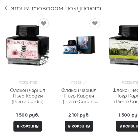
С этим товаром покупают
PC332-M15
PC332-L4
PC332-M5
Флакон чернил
Флакон чернил
Флакон чер
Пьер Карден
Пьер Карден
Пьер Кард
(Pierre Cardin)
(Pierre Cardin)
(Pierre Card
15мл, серия City
50мл, серия City
15мл, серия 
Fantasy PC332-
Fantasy PC332-L4
Fantasy PC3
1 500
 руб.
2 101
 руб.
1 500
 руб
M15
В КОРЗИНУ
В КОРЗИНУ
В КОРЗИН