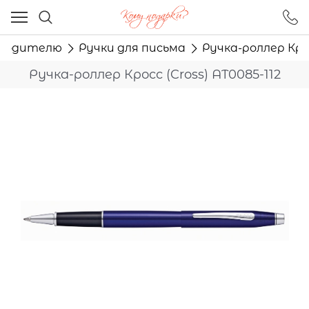
Ваш город - Москва,
угадали?
оводителю
Ручки для письма
Ручка-роллер Крос
ДА
НЕТ
Ручка-роллер Кросс (Cross) AT0085-112