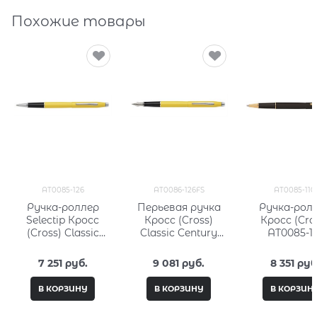
Похожие товары
AT0085-126
AT0086-126FS
AT0085-110
Ручка-роллер
Перьевая ручка
Ручка-рол
Selectip Кросс
Кросс (Cross)
Кросс (Cro
(Cross) Classic
Classic Century
AT0085-11
Century Aquatic
Aquatic Yellow
Yellow Lacquer
Lacquer
7 251
 руб.
9 081
 руб.
8 351
 руб
В КОРЗИНУ
В КОРЗИНУ
В КОРЗИН