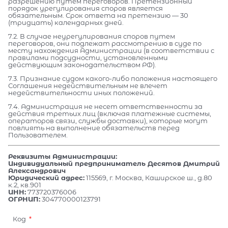
разрешению путем переговоров. Претензионный
порядок урегулирования споров является
обязательным. Срок ответа на претензию — 30
(тридцать) календарных дней.
7.2. В случае неурегулирования споров путем
переговоров, они подлежат рассмотрению в суде по
месту нахождения Администрации (в соответствии с
правилами подсудности, установленными
действующим законодательством РФ).
7.3. Признание судом какого-либо положения настоящего
Соглашения недействительным не влечет
недействительности иных положений.
7.4. Администрация не несет ответственности за
действия третьих лиц (включая платежные системы,
операторов связи, службы доставки), которые могут
повлиять на выполнение обязательств перед
Пользователем.
Реквизиты Администрации:
Индивидуальный предприниматель Десятов Дмитрий
Александрович
Юридический адрес:
115569, г. Москва, Каширское ш., д.80
к.2, кв.901
ИНН:
773720376006
ОГРНИП:
304770000123791
Код