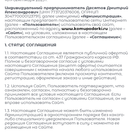
Индивидуальный предприниматель Десятов Дмитрий
Александрович
(ИНН 773720376006, ОГРНИП
304770000123791), далее именуемый
«Администрация»
,
настоящим предлагает пользователю сети Интернет
(далее –
«Пользователь»
) использовать свой сайт,
расположенный по адресу
www.komupodarki.ru
(далее –
«Сайт»
), на условиях, изложенных в настоящем
Пользовательском соглашении (далее –
«Соглашение»
).
1. СТАТУС СОГЛАШЕНИЯ
1.1. Настоящее Соглашение является публичной офертой
в соответствии со ст. 437 Гражданского кодекса РФ.
Полное и безоговорочное согласие с условиями
настоящего Соглашения (акцепт оферты) считается
совершенным с момента начала любого использования
Сайта Пользователем (включая просмотр контента,
регистрацию, оформление заказа и иные действия).
1.2. Используя Сайт, Пользователь подтверждает, что
ознакомлен, согласен, полностью и безоговорочно
принимает все условия настоящего Соглашения. Если
Пользователь не согласен с условиями Соглашения, он не
вправе использовать Сайт.
1.3. Настоящее Соглашение может быть изменено
Администрацией в одностороннем порядке без какого-
либо специального уведомления Пользователя. Новая
редакция Соглашения вступает в силу с момента ее
размещения на Сайте.