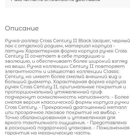
Описание
Ручка-роллер Cross Century II Black lacquer, черный
лак с отделкой родием, материал корпуса -
латунь Характерная форма корпуса ручек Cross
Century II сочетает в себе традицию и
эволюцию, и обеспечивает более широкий взгляд
на вещи. Ручка коллекции Century II повторяет
элегантность и изящество коллекции Classic
Century, но имеет более смелый внешний вид и
больший диаметр. Характерная форма корпуса
ручек Cross Centuty II, оригинальные покрытия и
пропорциональный утяжеленный гриф
подчеркнут осмысленность написанного. - Более
смелая версия классической формы корпуса ручки
Cross Century. - Прекрасный драгоценный металл
или прозрачное лаковое покрытие на выбор. -
Точно сбалансированная и утяжеленная для
яркого тактильного ощущения. - Представлена
в роскошной подарочной упаковке. - Пожизненная
гарантия на механическую часть.