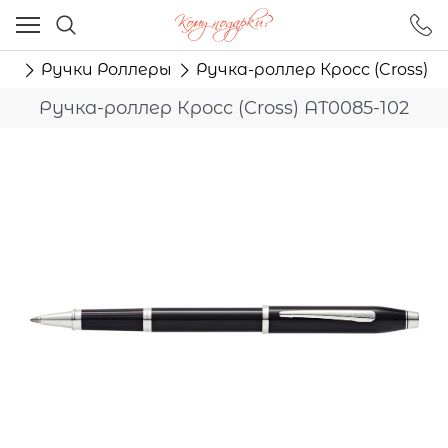
Ваш город - Москва,
угадали?
ма
Ручки Роллеры
Ручка-роллер Кросс (Cross) A
ДА
НЕТ
Ручка-роллер Кросс (Cross) AT0085-102