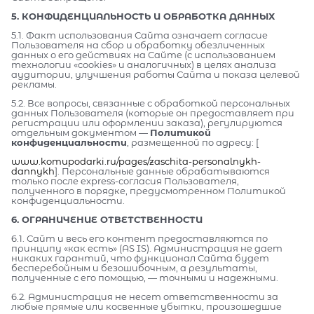
5. КОНФИДЕНЦИАЛЬНОСТЬ И ОБРАБОТКА ДАННЫХ
5.1. Факт использования Сайта означает согласие
Пользователя на сбор и обработку обезличенных
данных о его действиях на Сайте (с использованием
технологии «cookies» и аналогичных) в целях анализа
аудитории, улучшения работы Сайта и показа целевой
рекламы.
5.2. Все вопросы, связанные с обработкой персональных
данных Пользователя (которые он предоставляет при
регистрации или оформлении заказа), регулируются
отдельным документом —
Политикой
конфиденциальности
, размещенной по адресу: [
www.komupodarki.ru/pages/zaschita-personalnykh-
dannykh
]. Персональные данные обрабатываются
только после express-согласия Пользователя,
полученного в порядке, предусмотренном Политикой
конфиденциальности.
6. ОГРАНИЧЕНИЕ ОТВЕТСТВЕННОСТИ
6.1. Сайт и весь его контент предоставляются по
принципу «как есть» (AS IS). Администрация не дает
никаких гарантий, что функционал Сайта будет
бесперебойным и безошибочным, а результаты,
полученные с его помощью, — точными и надежными.
6.2. Администрация не несет ответственности за
любые прямые или косвенные убытки, произошедшие