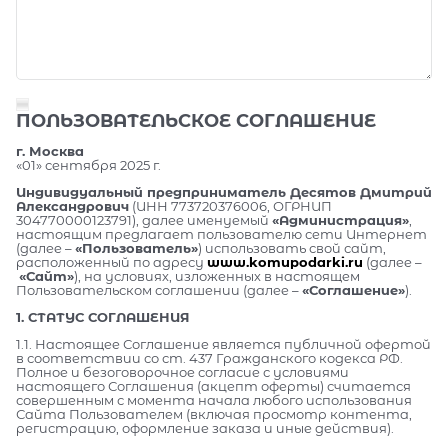
ПОЛЬЗОВАТЕЛЬСКОЕ СОГЛАШЕНИЕ
г. Москва
«01» сентября 2025 г.
Индивидуальный предприниматель Десятов Дмитрий
Александрович
(ИНН 773720376006, ОГРНИП
304770000123791), далее именуемый
«Администрация»
,
настоящим предлагает пользователю сети Интернет
(далее –
«Пользователь»
) использовать свой сайт,
расположенный по адресу
www.komupodarki.ru
(далее –
«Сайт»
), на условиях, изложенных в настоящем
Пользовательском соглашении (далее –
«Соглашение»
).
1. СТАТУС СОГЛАШЕНИЯ
1.1. Настоящее Соглашение является публичной офертой
в соответствии со ст. 437 Гражданского кодекса РФ.
Полное и безоговорочное согласие с условиями
настоящего Соглашения (акцепт оферты) считается
совершенным с момента начала любого использования
Сайта Пользователем (включая просмотр контента,
регистрацию, оформление заказа и иные действия).