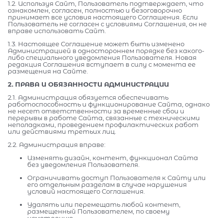
1.2. Используя Сайт, Пользователь подтверждает, что
ознакомлен, согласен, полностью и безоговорочно
принимает все условия настоящего Соглашения. Если
Пользователь не согласен с условиями Соглашения, он не
вправе использовать Сайт.
1.3. Настоящее Соглашение может быть изменено
Администрацией в одностороннем порядке без какого-
либо специального уведомления Пользователя. Новая
редакция Соглашения вступает в силу с момента ее
размещения на Сайте.
2. ПРАВА И ОБЯЗАННОСТИ АДМИНИСТРАЦИИ
2.1. Администрация обязуется обеспечивать
работоспособность и функционирование Сайта, однако
не несет ответственности за временные сбои и
перерывы в работе Сайта, связанные с техническими
неполадками, проведением профилактических работ
или действиями третьих лиц.
2.2. Администрация вправе:
Изменять дизайн, контент, функционал Сайта
без уведомления Пользователя.
Ограничивать доступ Пользователя к Сайту или
его отдельным разделам в случае нарушения
условий настоящего Соглашения.
Удалять или перемещать любой контент,
размещенный Пользователем, по своему
усмотрению.