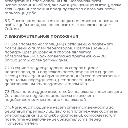
вследствие использования или невозможности
использования Сайта, включая упущенную выгоду, даже
если Администрация предупреждала о возможности
такого ущерба.
6.3. Пользователь несет полную ответственность за
любые действия, совершенные им с использованием
Сайта.
7. ЗАКЛЮЧИТЕЛЬНЫЕ ПОЛОЖЕНИЯ
7.1. Все споры по настоящему Соглашению подлежат
разрешению путем переговоров. Претензионный
порядок урегулирования споров является
обязательным. Срок ответа на претензию — 30
(тридцать) календарных дней.
7.2. В случае неурегулирования споров путем
переговоров, они подлежат рассмотрению в суде по
месту нахождения Администрации (в соответствии с
правилами подсудности, установленными
действующим законодательством РФ).
7.3. Признание судом какого-либо положения настоящего
Соглашения недействительным не влечет
недействительности иных положений.
7.4. Администрация не несет ответственности за
действия третьих лиц (включая платежные системы,
операторов связи, службы доставки), которые могут
повлиять на выполнение обязательств перед
Пользователем.