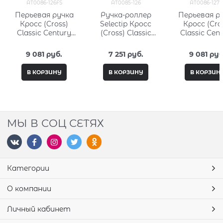
AT0086-126FS
AT0085-126
AT0086-127F
Перьевая ручка
Ручка-роллер
Перьевая р
Кросс (Cross)
Selectip Кросс
Кросс (Cro
Classic Century
(Cross) Classic
Classic Cen
Aquatic Yellow
Century Aquatic
Aquatic Co
Lacquer
Yellow Lacquer
Lacquer
9 081
 руб.
7 251
 руб.
9 081
 руб
В КОРЗИНУ
В КОРЗИНУ
В КОРЗИН
МЫ В СОЦ СЕТЯХ
Категории
О компании
Личный кабинет