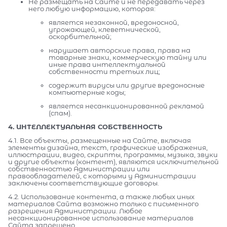
Не размещать на Сайте и не передавать через
него любую информацию, которая:
является незаконной, вредоносной,
угрожающей, клеветнической,
оскорбительной;
нарушает авторские права, права на
товарные знаки, коммерческую тайну или
иные права интеллектуальной
собственности третьих лиц;
содержит вирусы или другие вредоносные
компьютерные коды;
является несанкционированной рекламой
(спам).
4. ИНТЕЛЛЕКТУАЛЬНАЯ СОБСТВЕННОСТЬ
4.1. Все объекты, размещенные на Сайте, включая
элементы дизайна, текст, графические изображения,
иллюстрации, видео, скрипты, программы, музыка, звуки
и другие объекты (контент), являются исключительной
собственностью Администрации или
правообладателей, с которыми у Администрации
заключены соответствующие договоры.
4.2. Использование контента, а также любых иных
материалов Сайта возможно только с письменного
разрешения Администрации. Любое
несанкционированное использование материалов
Сайта запрещено.