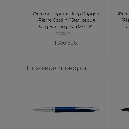
Флакон чернил Пьер Карден
Флак
(Pierre Cardin) 15мл, серия
(Pi
City Fantasy PC332-M14
C
PC332-M14
1 500
 руб.
Похожие товары