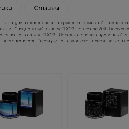
тики
Отзывы
пус - латунь и платиновое покрытие с алмазной гравировк
кция. Специальный выпуск CROSS Townsend 20th Annivers
лассического стиля CROSS. Идеально сбалансированный 
 элегантности. Такая ручка позволяет писать легко и н