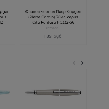
арден
Флакон чернил Пьер Карден
Флако
ерия
(Pierre Cardin) 30мл, серия
(Pie
12
City Fantasy PC332-S6
Ci
PC332-S6
1 851
 руб.