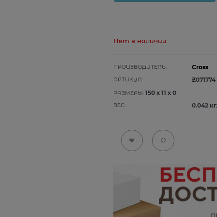
Нет в наличии
ПРОИЗВОДИТЕЛЬ:
Cross
АРТИКУЛ:
Z071774
150
x
11
x
0
РАЗМЕРЫ:
ВЕС:
0.042
кг