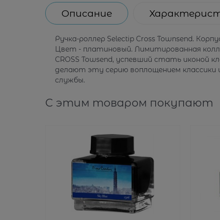
Описание
Характерис
Ручка-роллер Selectip Cross Townsend. Кор
Цвет - платиновый. Лимитированная колле
CROSS Towsend, успевший стать иконой к
делают эту серию воплощением классики и
службы.
С этим товаром покупают