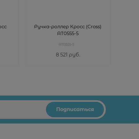
осс
Ручка-роллер Кросс (Cross)
Ручка
AT0555-5
AT0555-5
8 521
 руб.