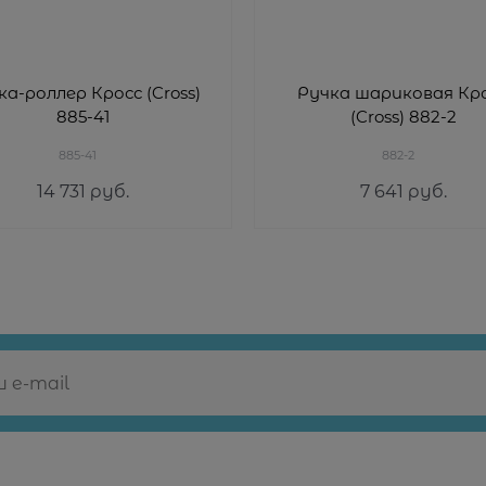
ка-роллер Кросс (Cross)
Ручка шариковая Кр
885-41
(Cross) 882-2
885-41
882-2
14 731
 руб.
7 641
 руб.