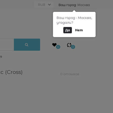
Ваш город:
Москва
Ваш город - Москва,
0
угадали?
Да
Нет
0
0
29
 (Cross)
0 отзывов