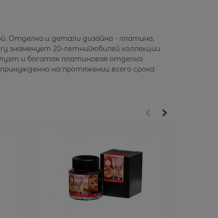
ой. Отделка и детали дизайна - платина.
ary знаменует 20-летнийюбилей коллекции
силуэт и богатая платиновая отделка
епринужденно на протяжении всего срока