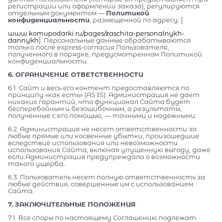
регистрации или оформлении заказа), регулируются
отдельным документом —
Политикой
конфиденциальности
, размещенной по адресу: [
www.komupodarki.ru/pages/zaschita-personalnykh-
dannykh
]. Персональные данные обрабатываются
только после express-согласия Пользователя,
полученного в порядке, предусмотренном Политикой
конфиденциальности.
6. ОГРАНИЧЕНИЕ ОТВЕТСТВЕННОСТИ
6.1. Сайт и весь его контент предоставляются по
принципу «как есть» (AS IS). Администрация не дает
никаких гарантий, что функционал Сайта будет
бесперебойным и безошибочным, а результаты,
полученные с его помощью, — точными и надежными.
6.2. Администрация не несет ответственности за
любые прямые или косвенные убытки, произошедшие
вследствие использования или невозможности
использования Сайта, включая упущенную выгоду, даже
если Администрация предупреждала о возможности
такого ущерба.
6.3. Пользователь несет полную ответственность за
любые действия, совершенные им с использованием
Сайта.
7. ЗАКЛЮЧИТЕЛЬНЫЕ ПОЛОЖЕНИЯ
7.1. Все споры по настоящему Соглашению подлежат