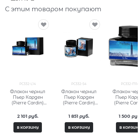
С этим товаром покупают
PC332-L14
PC332-S4
PC332-M14
Флакон чернил
Флакон чернил
Флакон чер
Пьер Карден
Пьер Карден
Пьер Кард
(Pierre Cardin)
(Pierre Cardin)
(Pierre Card
50мл, серия City
30мл, серия City
15мл, серия 
Fantasy PC332-L14
Fantasy PC332-S4
Fantasy PC3
2 101
 руб.
1 851
 руб.
1 500
 руб
M14
В КОРЗИНУ
В КОРЗИНУ
В КОРЗИН