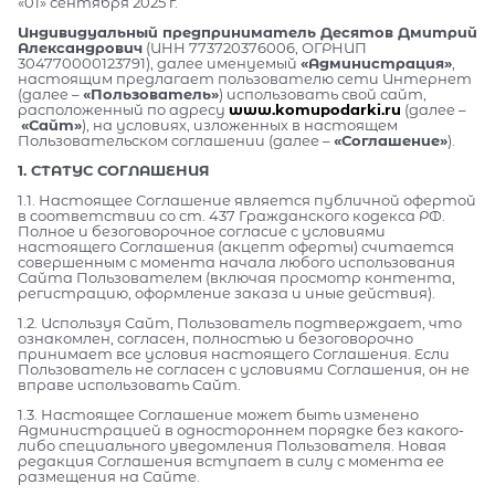
«01» сентября 2025 г.
Индивидуальный предприниматель Десятов Дмитрий
Александрович
(ИНН 773720376006, ОГРНИП
304770000123791), далее именуемый
«Администрация»
,
настоящим предлагает пользователю сети Интернет
(далее –
«Пользователь»
) использовать свой сайт,
расположенный по адресу
www.komupodarki.ru
(далее –
«Сайт»
), на условиях, изложенных в настоящем
Пользовательском соглашении (далее –
«Соглашение»
).
1. СТАТУС СОГЛАШЕНИЯ
1.1. Настоящее Соглашение является публичной офертой
в соответствии со ст. 437 Гражданского кодекса РФ.
Полное и безоговорочное согласие с условиями
настоящего Соглашения (акцепт оферты) считается
совершенным с момента начала любого использования
Сайта Пользователем (включая просмотр контента,
регистрацию, оформление заказа и иные действия).
1.2. Используя Сайт, Пользователь подтверждает, что
ознакомлен, согласен, полностью и безоговорочно
принимает все условия настоящего Соглашения. Если
Пользователь не согласен с условиями Соглашения, он не
вправе использовать Сайт.
1.3. Настоящее Соглашение может быть изменено
Администрацией в одностороннем порядке без какого-
либо специального уведомления Пользователя. Новая
редакция Соглашения вступает в силу с момента ее
размещения на Сайте.