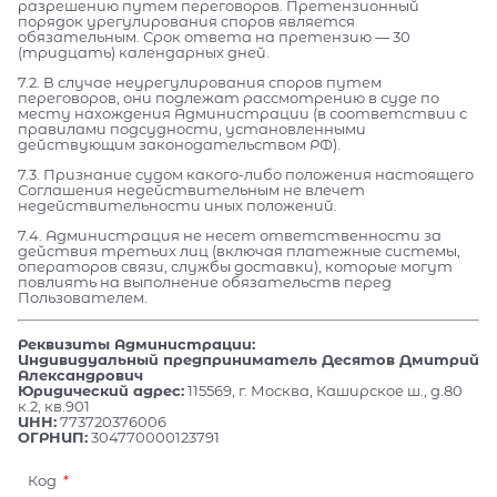
разрешению путем переговоров. Претензионный
порядок урегулирования споров является
обязательным. Срок ответа на претензию — 30
(тридцать) календарных дней.
7.2. В случае неурегулирования споров путем
переговоров, они подлежат рассмотрению в суде по
месту нахождения Администрации (в соответствии с
правилами подсудности, установленными
действующим законодательством РФ).
7.3. Признание судом какого-либо положения настоящего
Соглашения недействительным не влечет
недействительности иных положений.
7.4. Администрация не несет ответственности за
действия третьих лиц (включая платежные системы,
операторов связи, службы доставки), которые могут
повлиять на выполнение обязательств перед
Пользователем.
Реквизиты Администрации:
Индивидуальный предприниматель Десятов Дмитрий
Александрович
Юридический адрес:
115569, г. Москва, Каширское ш., д.80
к.2, кв.901
ИНН:
773720376006
ОГРНИП:
304770000123791
Код