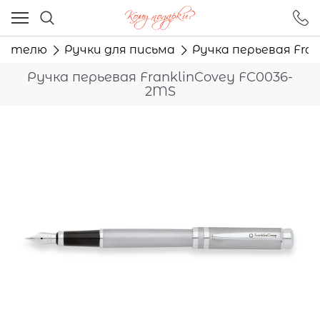
Ваш город - Москва,
угадали?
одителю
Ручки для письма
Ручка перьевая Fra
ДА
НЕТ
Ручка перьевая FranklinCovey FC0036-
2MS