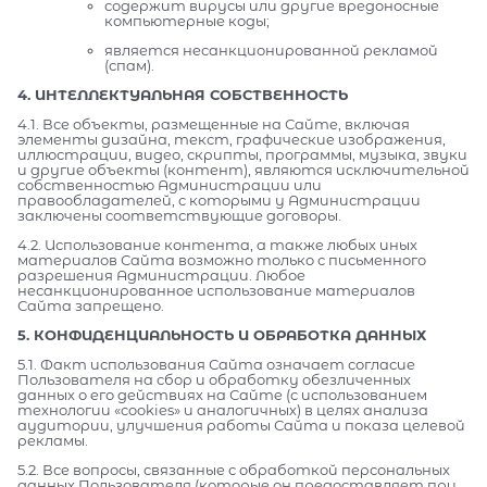
содержит вирусы или другие вредоносные
компьютерные коды;
является несанкционированной рекламой
(спам).
4. ИНТЕЛЛЕКТУАЛЬНАЯ СОБСТВЕННОСТЬ
4.1. Все объекты, размещенные на Сайте, включая
элементы дизайна, текст, графические изображения,
иллюстрации, видео, скрипты, программы, музыка, звуки
и другие объекты (контент), являются исключительной
собственностью Администрации или
правообладателей, с которыми у Администрации
заключены соответствующие договоры.
4.2. Использование контента, а также любых иных
материалов Сайта возможно только с письменного
разрешения Администрации. Любое
несанкционированное использование материалов
Сайта запрещено.
5. КОНФИДЕНЦИАЛЬНОСТЬ И ОБРАБОТКА ДАННЫХ
5.1. Факт использования Сайта означает согласие
Пользователя на сбор и обработку обезличенных
данных о его действиях на Сайте (с использованием
технологии «cookies» и аналогичных) в целях анализа
аудитории, улучшения работы Сайта и показа целевой
рекламы.
5.2. Все вопросы, связанные с обработкой персональных
данных Пользователя (которые он предоставляет при